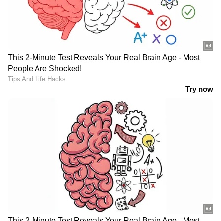
മുൻകരുതലുകളും
സ്വീകരിക്കണം
LATEST VIDEOS
നിതിൻ രാജിന്റെ മരണം; നിതിന്റെ
കുടുംബത്തിന്റെ മൊഴി
വീണ്ടുമെടുക്കും