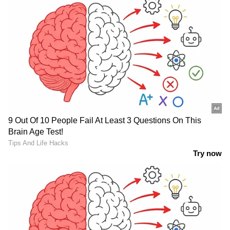
'ഇഡി'ക്ക് കരുത്ത് കൂടും;
അർദ്ധനഗ്നരാക്കി
ഉദ്യോഗസ്ഥരുടെ
തെരുവിലൂടെ നടത്തിക്കും,
അംഗസംഖ്യ കൂട്ടാൻ
കുറ്റവാളികളെ
കേന്ദ്രം; ആയിരത്തിലധികം
ഭയപ്പെടുത്താൻ ബംഗാളിൽ
നിയമനങ്ങൾ നടത്തും
പുതിയ നീക്കവുമായി
ബിജെപി സർക്കാർ
രാജ്യത്തെ എല്ലാ
വൻ ഓഫർ പ്രഖ്യാപിച്ച്
പൗരന്മാരോടും
എയര്‍ ഇന്ത്യ എക്‌സ്പ്രസ്,
പ്രധാനമന്ത്രി നരേന്ദ്ര
ഓഫര്‍ നിരക്കില്‍ 50 ലക്ഷം
മോദിയുടെ അഭ്യർത്ഥന;
സീറ്റുകളുമായി
താപനില കുതിച്ചുയരുന്നു,
എക്സ്പ്രസ് സെയില്‍
സാധ്യമായ എല്ലാ