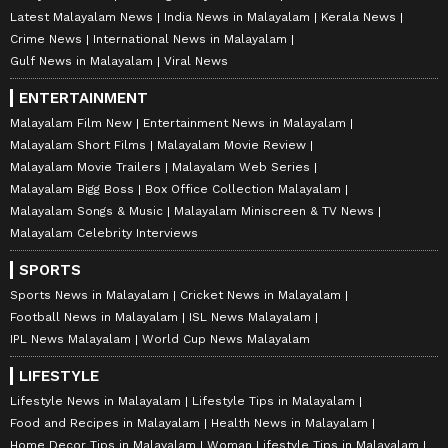
Latest Malayalam News
India News in Malayalam
Kerala News
Crime News
International News in Malayalam
Gulf News in Malayalam
Viral News
ENTERTAINMENT
Malayalam Film New
Entertainment News in Malayalam
Malayalam Short Films
Malayalam Movie Review
Malayalam Movie Trailers
Malayalam Web Series
Malayalam Bigg Boss
Box Office Collection Malayalam
Malayalam Songs & Music
Malayalam Miniscreen & TV News
Malayalam Celebrity Interviews
SPORTS
Sports News in Malayalam
Cricket News in Malayalam
Football News in Malayalam
ISL News Malayalam
IPL News Malayalam
World Cup News Malayalam
LIFESTYLE
Lifestyle News in Malayalam
Lifestyle Tips in Malayalam
Food and Recipes in Malayalam
Health News in Malayalam
Home Decor Tips in Malayalam
Woman Lifestyle Tips in Malayalam