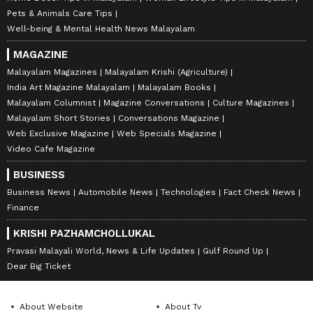
Pets & Animals Care Tips
Well-being & Mental Health News Malayalam
MAGAZINE
Malayalam Magazines
Malayalam Krishi (Agriculture)
India Art Magazine Malayalam
Malayalam Books
Malayalam Columnist
Magazine Conversations
Culture Magazines
Malayalam Short Stories
Conversations Magazine
Web Exclusive Magazine
Web Specials Magazine
Video Cafe Magazine
BUSINESS
Business News
Automobile News
Technologies
Fact Check News
Finance
KRISHI PAZHAMCHOLLUKAL
Pravasi Malayali World, News & Life Updates
Gulf Round Up
Dear Big Ticket
About Website
About Tv