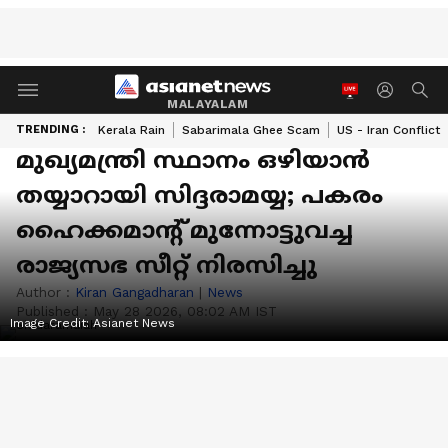
MALAYALAM
TRENDING :
Kerala Rain
Sabarimala Ghee Scam
US - Iran Conflict
മുഖ്യമന്ത്രി സ്ഥാനം ഒഴിയാൻ
തയ്യാറായി സിദ്ദരാമയ്യ; പകരം
ഹൈക്കമാൻ്റ് മുന്നോട്ടുവച്ച
രാജ്യസഭ സീറ്റ് നിരസിച്ചു
Author :
Kiran Gangadharan
|
News
Published :
May 28 2026, 08:02 AM IST
Image Credit:
Asianet News