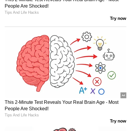
കനത്ത മഴയിൽ തൃശൂരും വീണു;
ജാഗ്രത നിർദേശം, വിദ്യാഭ്യാസ
സ്ഥാപനങ്ങൾക്ക് ഇന്ന് അവധി