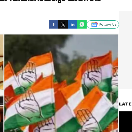
Follow Us
LATE