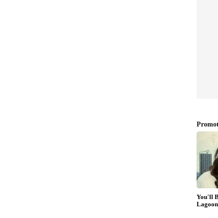
 ആർ നിർമൽകുമാർ - വൈദ്യുതി, നിയമം,
പിആർഡി, ടി കെ പ്രഭു - ഖനനം, പ്രകൃതി വിഭവം
െയ്യും. 29 കാരിയായ എസ് കീർത്തനയ്ക്ക്
ുന്നത്. വകുപ്പുകൾ സംബന്ധിച്ച് ലോക്ഭവൻ