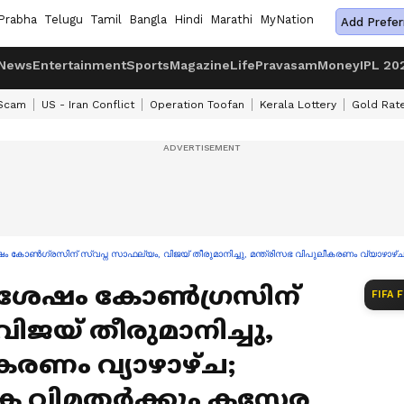
Prabha
Telugu
Tamil
Bangla
Hindi
Marathi
MyNation
Add Prefer
News
Entertainment
Sports
Magazine
Life
Pravasam
Money
IPL 20
 Scam
US - Iran Conflict
Operation Toofan
Kerala Lottery
Gold Rat
ഷം കോൺഗ്രസിന് സ്വപ്ന സാഫല്യം, വിജയ് തീരുമാനിച്ചു, മന്ത്രിസഭ വിപുലീകരണം വ്യാഴ
് ശേഷം കോൺഗ്രസിന്
FIFA 
വിജയ് തീരുമാനിച്ചു,
ീകരണം വ്യാഴാഴ്ച;
ിമതർക്കും കസേര