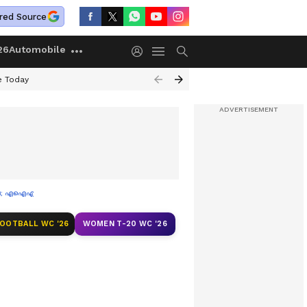
red Source
26
Automobile
e Today
ാഴ്ച; എഐഎഡിഎംകെ വിമതർക്കും കസേര കിട്ടുമോ?
FOOTBALL WC '26
WOMEN T-20 WC '26