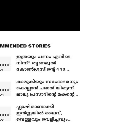
MMENDED STORIES
ഇത്രയും പണം എവിടെ
നിന്ന്? തൃണമൂൽ
കോൺഗ്രസിന്റെ 440
കോടിയുടെ ബാങ്ക്
അക്കൗണ്ടുകൾ
കാമുകിയും സഹോദരനും
മരവിപ്പിച്ചു; അന്വേഷണം
കൊല്ലാൻ പദ്ധതിയിട്ടെന്ന്
ആവശ്യപ്പെട്ട് വിമത
ലാലു പ്രസാദിന്റെ മകന്റെ
എംഎൽഎമാർ
പരാതി; അനുഷ്ക
യാദവിനും
ഫ്ലാഷ് ഓണാക്കി
ആകാശിനുമെതിരെ
ഇൻസ്റ്റയിൽ ലൈവ്,
എഫ്ഐആര്‍
വെള്ളവും വെളിച്ചവും
തടയാൻ ഞങ്ങൾ
തീവ്രവാദികളോ? സിജെപി
പ്രതിഷേധത്തിൽ നാടകീയ