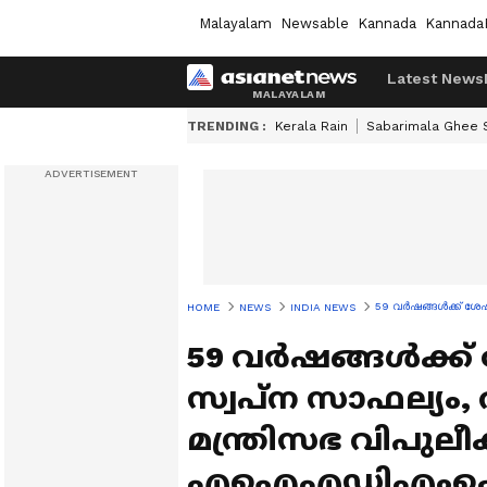
Malayalam
Newsable
Kannada
Kannada
Latest News
TRENDING :
Kerala Rain
Sabarimala Ghee
59 വർഷങ്ങൾക്ക് ശേ
HOME
NEWS
INDIA NEWS
59 വർഷങ്ങൾക്ക
സ്വപ്ന സാഫല്യം, 
മന്ത്രിസഭ വിപുല
എഐഎഡിഎംകെ വ