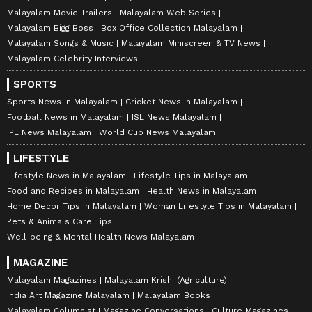
Malayalam Movie Trailers
Malayalam Web Series
Malayalam Bigg Boss
Box Office Collection Malayalam
Malayalam Songs & Music
Malayalam Miniscreen & TV News
Malayalam Celebrity Interviews
SPORTS
Sports News in Malayalam
Cricket News in Malayalam
Football News in Malayalam
ISL News Malayalam
IPL News Malayalam
World Cup News Malayalam
LIFESTYLE
Lifestyle News in Malayalam
Lifestyle Tips in Malayalam
Food and Recipes in Malayalam
Health News in Malayalam
Home Decor Tips in Malayalam
Woman Lifestyle Tips in Malayalam
Pets & Animals Care Tips
Well-being & Mental Health News Malayalam
MAGAZINE
Malayalam Magazines
Malayalam Krishi (Agriculture)
India Art Magazine Malayalam
Malayalam Books
Malayalam Columnist
Magazine Conversations
Culture Magazines