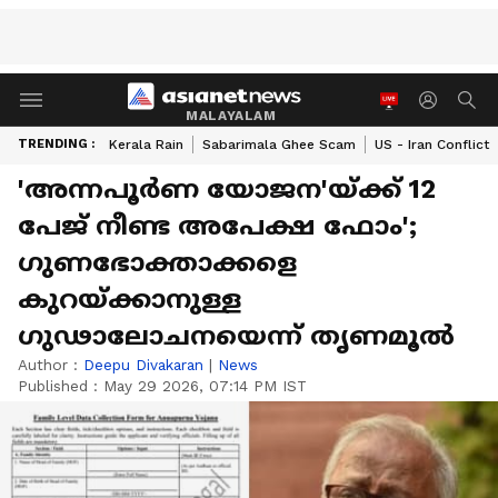
MALAYALAM
TRENDING :
Kerala Rain
Sabarimala Ghee Scam
US - Iran Conflict
'അന്നപൂർണ യോജന'യ്ക്ക് 12
പേജ് നീണ്ട അപേക്ഷ ഫോം';
ഗുണഭോക്താക്കളെ
കുറയ്ക്കാനുള്ള
ഗുഢാലോചനയെന്ന് തൃണമൂൽ
Author :
Deepu Divakaran
|
News
Published :
May 29 2026, 07:14 PM IST