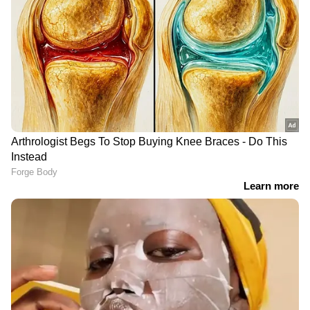
DOWNLOAD APP
ഇന്ത്യയിലെയും ലോകമെമ്പാടുമുള്ള എല്ലാ
India News
അറിയാൻ എപ്പോഴും ഏഷ്യാനെറ്റ്
ന്യൂസ് വാർത്തകൾ.
Malayalam News
തത്സമയ അപ്‌ഡേറ്റുകളും ആഴത്തിലുള്ള
വിശകലനവും സമഗ്രമായ റിപ്പോർട്ടിംഗും —
എല്ലാം ഒരൊറ്റ സ്ഥലത്ത്. ഏത് സമയത്തും,
എവിടെയും വിശ്വസനീയമായ വാർത്തകൾ