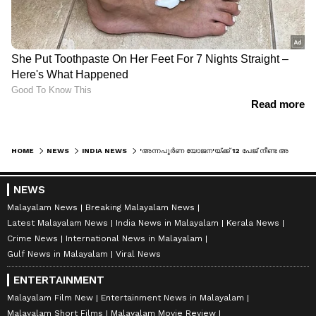
HOME
NEWS
INDIA NEWS
'അന്നപൂർണ യോജന'യ്ക്ക് 12 പേജ് നീണ്ട അപേക്ഷ ഫോം'; ഗുണഭോക്താക്കളെ കുറയ്ക്കാനുള്ള ഗുഢാലോചനയെന്ന് തൃണമൂൽ
NEWS
Malayalam News
Breaking Malayalam News
Latest Malayalam News
India News in Malayalam
Kerala News
Crime News
International News in Malayalam
Gulf News in Malayalam
Viral News
ENTERTAINMENT
Malayalam Film New
Entertainment News in Malayalam
Malayalam Short Films
Malayalam Movie Review