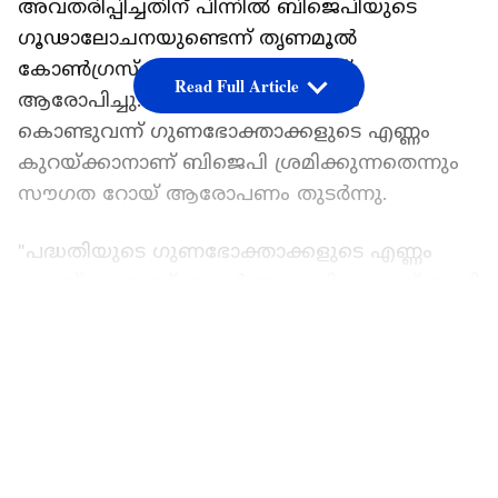
അവതരിപ്പിച്ചതിന് പിന്നിൽ ബിജെപിയുടെ
ഗൂഢാലോചനയുണ്ടെന്ന് തൃണമൂൽ
കോൺഗ്രസ് എംപി സൗ​ഗത റോയ്
Read Full Article
ആരോപിച്ചു. നീണ്ട അപേക്ഷ ഫോം
കൊണ്ടുവന്ന് ഗുണഭോക്താക്കളുടെ എണ്ണം
കുറയ്ക്കാനാണ് ബിജെപി ശ്രമിക്കുന്നതെന്നും
സൗ​ഗത റോയ് ആരോപണം തുടർന്നു.
"പദ്ധതിയുടെ ഗുണഭോക്താക്കളുടെ എണ്ണം
കുറയ്ക്കാനാണ് അവർ ആഗ്രഹിക്കുന്നത്. ചേരി
നിവാസികൾക്കും പാവപ്പെട്ടവർക്കും 12
LATEST VIDEOS
പേജുള്ള അപേക്ഷാ ഫോം പൂരിപ്പിക്കാൻ
കഴിയില്ല. ഇതൊരു ഗൂഢാലോചനയാണ്"- സൗ​
ഗത റോയ് ആരോപിച്ചു.
'അന്നപൂർണ യോജന'