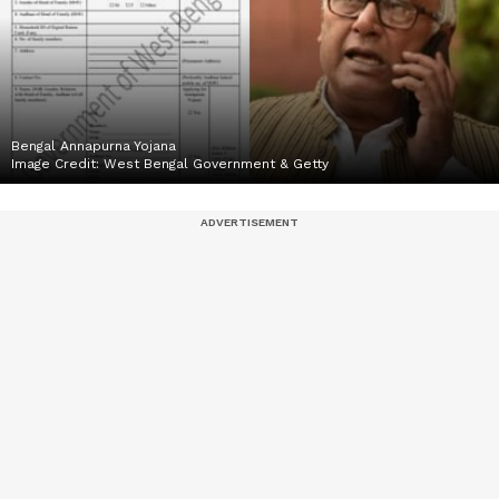
Bengal Annapurna Yojana
Image Credit:
West Bengal Government & Getty