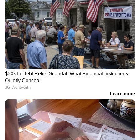
Related Articles
വിജയ് വിവാദത്തിനിടെ കാറോട്ടത്തിലെ
അജിത്തിന്റെ നേട്ടത്തിൽ
അഭിനന്ദനവുമായി ഉദയനിധി
അയ്യപ്പന്‍റെ സ്വത്ത് മോഷ്ടിക്കപ്പെട്ടു, വിജയ്
മല്യ നൽകിയ സ്വര്‍ണത്തിന് എന്തു
സംഭവിച്ചു?; സര്‍ക്കാര്‍ നിലപാട്
ദുരൂഹമെന്ന് ഷാഫി പറമ്പിൽ