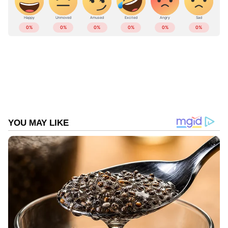
പരിഹരിക്കാനാകില്ലെന്നും വിജയ് പറഞ്ഞു.
അപകടം ഉണ്ടായി ഒൻപതാം ദിവസമാണ്
വിജയ് കുടുംബാംഗങ്ങളുമായി നേരിട്ട്
ബന്ധപ്പെടുന്നത്. ടിവികെ ജനറൽ സെക്രട്ടറി
അരുൺ രാജിന്ർറെ നേതൃത്വത്തിലുള്ള സംഘം
കരൂരിൽ ഉണ്ടെന്നാണ് വിവരം. വിജയ്
കരൂരിലേക്ക് എന്ന് പോകുമെന്ന കാര്യത്തിൽ
സ്ഥിരീകരണമില്ല.