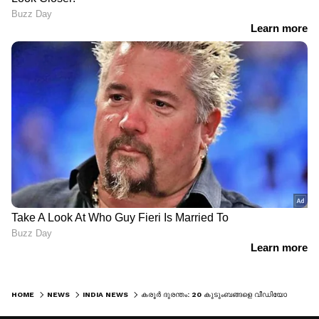
HOME
NEWS
INDIA NEWS
കരൂർ ​ദുരന്തം: 20 കുടുംബങ്ങളെ വീഡിയോ കോൾ ചെയ്ത് വിജയ്, 15 മിനിറ്റിലധികം സംസാരിച്ചു, ഒപ്പമുണ്ടെന്ന് ഉറപ്പ് നൽകി