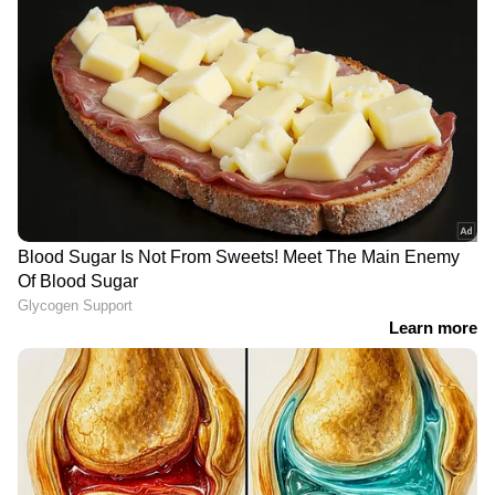
ST
17 വർഷമായി മാധ്യമപ്രവർത്തനരം​ഗത്ത് ജോലി.
വിവിധ ഓൺലൈൻ മീഡിയകളിലും മാ​ഗസിനുകളിലും
ജോലി ചെയ്തു. 2018 ൽ ഏഷ്യാനെറ്റ് ന്യൂസ്
ഓൺലൈനിൽ ജോയിൻ ചെയ്തു. ഇപ്പോൾ സീനിയർ
വിജയ്
സബ് എ‍ഡിറ്റർ
ടിവികെ കരൂർ റാലിയിലെ തിക്കും തിരക്കും
ടിവികെ വിജയ് പാ
Follow Us