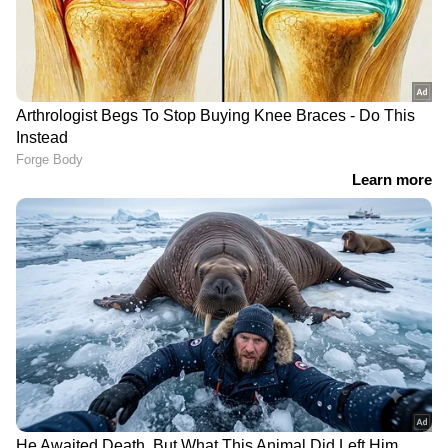
DOWNLOAD APP
RECOMMENDED STORIES
ഡിഎംകെയുടെ തോൽവി:
ഇന്ത്യയിൽ മാധ്യമ
വിമർശനങ്ങൾക്ക്
സ്വാതന്ത്ര്യം ഇല്ല എന്നത്
മറുപടിയുമായി
കള്ളക്കഥയെന്ന്