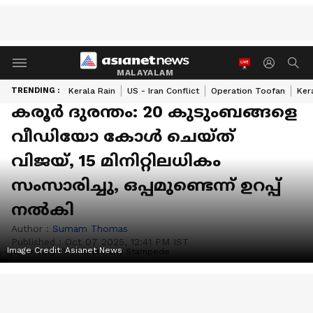
MALAYALAM
TRENDING :
Kerala Rain
US - Iran Conflict
Operation Toofan
Ker
കരൂർ ​ദുരന്തം: 20 കുടുംബങ്ങളെ
വീഡിയോ കോൾ ചെയ്ത്
വിജയ്, 15 മിനിറ്റിലധികം
സംസാരിച്ചു, ഒപ്പമുണ്ടെന്ന് ഉറപ്പ്
നൽകി
Author :
Sumam Thomas
Published :
Oct 07 2025, 12:41 PM IST
Image Credit:
Asianet News