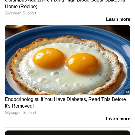
ഇന്ത്യയിലെയും ലോകമെമ്പാടുമുള്ള എല്ലാ
India News
അറിയാൻ എപ്പോഴും ഏഷ്യാനെറ്റ്
ന്യൂസ് വാർത്തകൾ.
Malayalam News
തത്സമയ അപ്‌ഡേറ്റുകളും ആഴത്തിലുള്ള
വിശകലനവും സമഗ്രമായ റിപ്പോർട്ടിംഗും —
എല്ലാം ഒരൊറ്റ സ്ഥലത്ത്. ഏത് സമയത്തും,
എവിടെയും വിശ്വസനീയമായ വാർത്തകൾ
ലഭിക്കാൻ
Asianet News Malayalam
ABOUT THE AUTHOR
Sumam Thomas