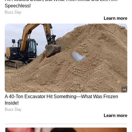
ശബരീശന്റെ 'പെൻ'
വിദേശകാര്യമന്ത്രാലയം,
ഏജൻസി; 'എല്ലാം
ഒന്നും ഒളിച്ചു
ഞങ്ങളുടെ പിഴവല്ല'
വയ്ക്കാനില്ലെങ്കിൽ ഭയം
വേണ്ടെന്ന് രാഹുൽ ഗാന്ധി
അദാനിക്കെതിരെ
ഇന്ത്യക്കും
ചുമത്തിയ എല്ലാ ക്രിമിനൽ
നോർവേക്കുമിടയിൽ
കേസുകളും യുഎസ്
'ഹരിത' ബന്ധം; സൗഹൃദം
ഒഴിവാക്കി, ഭീമമായ തുക
ശക്തിപ്പെടുത്തിയെന്ന്
പിഴയെടുക്കും
കേന്ദ്രം; ഇന്ത്യയിൽ
മാധ്യമസ്വാതന്ത്ര്യമുണ്ടെന്നും
പ്രതികരണം