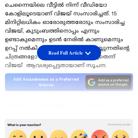
ചെന്നൈയിലെ വീട്ടിൽ നിന്ന് വീഡിയോ
കോളിലൂടെയാണ് വിജയ് സംസാരിച്ചത്. 15
മിനിറ്റിലധികം ഓരോരുത്തരോടും സംസാരിച്ച
വിജയ്, കുടുംബത്തിനൊപ്പം എന്നും
ഉണ്ടാകുമെന്നും ഉടൻ നേരിൽ കാണുമെന്നും
ഉറപ്പ് നൽകി. വീഡിയോ കോൾ ചെയ്യുന്നതിന്റെ
Read Full Article
ചിത്രങ്ങളോ ദൃശ്യങ്ങളോ എടുക്കരുതെന്ന്
വിജയ് ‌ ആവശ്യപ്പെട്ടതായാണ് സൂചന.
Add Asianetnews as a Preferred
Source
വിജയ് ഫോണിൽ വിളിക്കുമെന്ന് ടിവികെ
പ്രവർത്തകർ കുടുംബാംഗങ്ങളെ നേരത്തെ
അറിയിച്ചിരുന്നു. നടക്കാൻ പാടില്ലാത്തത്
സംഭവിച്ചെന്നും കുടുംബത്തിന്റെ നഷ്ടം