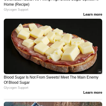
ഗുരുവായൂരിൽ അഞ്ച് പ്രതികളെ
റിമാൻഡ് ചെയ്തു | Thrissur
കണ്ണൂരില്‍ വയോധികയുടെ മാല
മോഷ്ടിച്ച ഹോം നഴ്‌സും
ആണ്‍സുഹൃത്തും പിടിയില്‍ |
Kannur | Gold Theft case