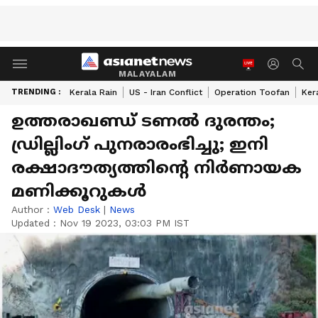
MALAYALAM
TRENDING :
Kerala Rain
US - Iran Conflict
Operation Toofan
Ker
ഉത്തരാഖണ്ഡ് ടണൽ ദുരന്തം;
ഡ്രില്ലിം​ഗ് പുനരാരംഭിച്ചു; ഇനി
രക്ഷാദൗത്യത്തിന്റെ നിർണായക
മണിക്കൂറുകൾ
Author :
Web Desk
|
News
Updated :
Nov 19 2023, 03:03 PM IST