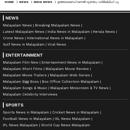
HOME
NEWS
INDIA NEWS
ഉത്തരാഖണ്ഡ് ടണൽ ദുരന്തം; ഡ്രില്ലിം​ഗ് പുനരാരംഭിച്ചു; ഇനി രക്ഷാദൗത്യത്തിന്റെ നിർണായക മണിക്കൂറുകൾ
NEWS
Malayalam News
Breaking Malayalam News
Latest Malayalam News
India News in Malayalam
Kerala News
Crime News
International News in Malayalam
Gulf News in Malayalam
Viral News
ENTERTAINMENT
Malayalam Film New
Entertainment News in Malayalam
Malayalam Short Films
Malayalam Movie Review
Malayalam Movie Trailers
Malayalam Web Series
Malayalam Bigg Boss
Box Office Collection Malayalam
Malayalam Songs & Music
Malayalam Miniscreen & TV News
Malayalam Celebrity Interviews
SPORTS
Sports News in Malayalam
Cricket News in Malayalam
Football News in Malayalam
ISL News Malayalam
IPL News Malayalam
World Cup News Malayalam