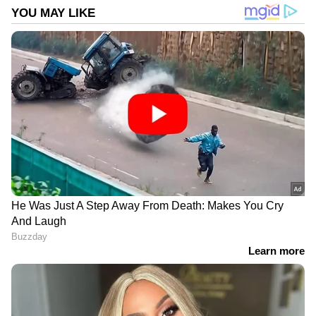
മീഡിയയിൽ പ്രവര്‍ത്തനപരിചയം. ഇ മെയില്‍:
കോൺസുലർ സാബിർ അൽ ഖർജിലെ
reshma.vijayan@asianetnews.in
അപകടസ്ഥലം സന്ദർശിച്ച് സ്ഥിതിഗതികൾ
വിലയിരുത്തുകയും ആവശ്യമായ അടിയന്തര
നടപടികൾക്ക് നേതൃത്വം നൽകുകയും ചെയ്തു.
DOWNLOAD APP
ഇന്ത്യയിലെയും ലോകമെമ്പാടുമുള്ള എല്ലാ
International News
അറിയാൻ എപ്പോഴും