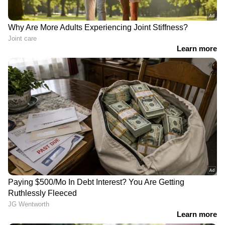
ഇന്ത്യൻ എംബസി പ്രത്യേകം നന്ദി അറിയിച്ചു.
ആരോഗ്യം പൂർണമായി
വീണ്ടെടുക്കാത്തതിനാൽ
വീൽചെയറിലായിരുന്നു അസമിെൻറ യാത്ര.
റിയാദ് കിങ് ഖാലിദ് അന്താരാഷ്ട്ര
വിമാനത്താവളത്തിൽ വെച്ച് ഇന്ത്യൻ എംബസി
അറ്റാഷെ സോന, എംബസി ഉദ്യോഗസ്ഥൻ
ആഷിഖ്, കേളി ജീവകാരുണ്യ വിഭാഗം
ജോയിൻറ് കൺവീനർ നാസർ പൊന്നാനി
എന്നിവർ ചേർന്ന് അസമിനെ യാത്രയാക്കി.