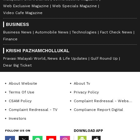
Web Exclusive Magazine
Web Specials Magazine
Video Cafe Magazine
BUSINESS
Business News
Automobile News
Technologies
Fact Check News
Finance
KRISHI PAZHAMCHOLLUKAL
Pravasi Malayali World, News & Life Updates
Gulf Round Up
Dear Big Ticket
About Website
About Tv
Terms Of Use
Privacy Policy
CSAM Policy
Complaint Redressal - Website
Complaint Redressal - TV
Compliance Report Digital
Investors
FOLLOW US ON
DOWNLOAD APP