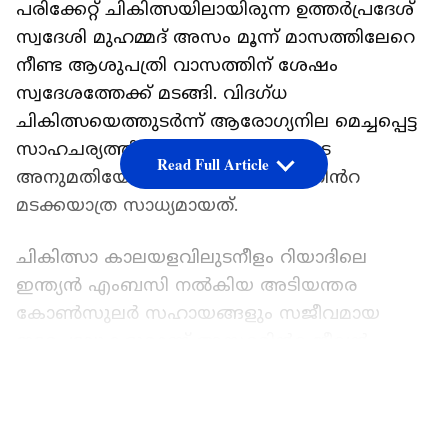
പരിക്കേറ്റ് ചികിത്സയിലായിരുന്ന ഉത്തർപ്രദേശ്
സ്വദേശി മുഹമ്മദ് അസം മൂന്ന് മാസത്തിലേറെ
നീണ്ട ആശുപത്രി വാസത്തിന് ശേഷം
സ്വദേശത്തേക്ക് മടങ്ങി. വിദഗ്ധ
ചികിത്സയെത്തുടർന്ന് ആരോഗ്യനില മെച്ചപ്പെട്ട
സാഹചര്യത്തിലാണ് ഡോക്ടർമാരുടെ
Read Full Article
അനുമതിയോടെയുള്ള ഇദ്ദേഹത്തിെൻറ
മടക്കയാത്ര സാധ്യമായത്.
ചികിത്സാ കാലയളവിലുടനീളം റിയാദിലെ
ഇന്ത്യൻ എംബസി നൽകിയ അടിയന്തര
കോൺസുലർ സഹായങ്ങളും സജീവമായ
ഇടപെടലുകളുമാണ് അസമിെൻറ ജീവൻ
രക്ഷിക്കുന്നതിലും നാട്ടിലേക്കുള്ള
LATEST VIDEOS
സുരക്ഷിതമായ മടക്കത്തിലും
നിർണായകമായത്. ഈ വർഷം മാർച്ച് എട്ടിന്