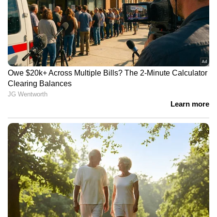
ഉൾപ്പെടെയുള്ള എല്ലാ ഔദ്യോഗിക
നടപടിക്രമങ്ങളും പൂർത്തിയാക്കി ഇന്ത്യൻ
എംബസി അദ്ദേഹത്തിെൻറ മടക്കയാത്ര
ഏകോപിപ്പിച്ചു. പ്രതിസന്ധി ഘട്ടത്തിൽ ഒരു
ഇന്ത്യൻ പൗരന് ആവശ്യമായ എല്ലാ
പിന്തുണയും സമയബന്ധിതമായി ഉറപ്പാക്കാൻ
കഴിഞ്ഞതിൽ എംബസി വൃത്തങ്ങൾ സംതൃപ്തി
രേഖപ്പെടുത്തി.
അസമിന് മികച്ച പരിചരണം നൽകിയ കിങ്
സഊദ് മെഡിക്കൽ സിറ്റിയിലെ
ഡോക്ടർമാർക്കും ആരോഗ്യപ്രവർത്തകർക്കും,
തുടക്കം മുതൽ എല്ലാവിധ പിന്തുണയും
നൽകിയ തൊഴിലുടമയ്ക്കും ആവശ്യമായ
സഹായങ്ങൾ ഒരുക്കിയ സൗദി അധികൃതർക്കും