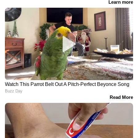
കുടിയേറ്റക്കാർ നയിക്കുന്ന നഗരം, അദ്ദേഹം
പറഞ്ഞു. സൗജന്യ ബസുകൾ, സാർവത്രിക
ശിശുപരിപാലനം, വർധിച്ചു വരുന്ന വാടക
നിയന്ത്രണം എന്നീ പ്രധാന വാഗ്ദാനങ്ങൾ
അദ്ദേഹം ആവർത്തിച്ചു. ഉഗാണ്ടൻ
പണ്ഡിതനായ മഹ്മൂദ് മംദാനിയുടെയും പ്രശസ്ത
ഇന്ത്യൻ ചലച്ചിത്ര നിർമ്മാതാവ് മീര
നായരുടെയും മകനാണ് സോഹ്റാൻ മംദാനി.
തൻ്റെ മുസ്ലിം ഐഡന്റിറ്റിയിൽ
അഭിമാനമുണ്ടെന്നും അദ്ദേഹം പ്രസംഗത്തിൽ
വ്യക്തമാക്കി.