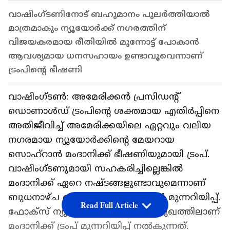
വാഷിംഗ്ടണിനോട് ബഹുമാനം പുലർത്തിയാൽ
മാത്രമാകും ന്യൂയോ‍ർക്ക് നഗരത്തിന്
വിജയകരമായ രീതിയിൽ മുന്നോട്ട് പോകാൻ
ആവശ്യമായ ധനസഹായം ഉണ്ടാവൂവെന്നാണ്
ട്രംപിന്റെ ഭീഷണി
വാഷിംഗ്ടൺ: അമേരിക്കൻ പ്രസിഡന്റ്
ഡൊണാൾഡ് ട്രംപിന്റെ ശക്തമായ എതിർപ്പിനെ
അതിജീവിച്ച് അമേരിക്കയിലെ ഏറ്റവും വലിയ
നഗരമായ ന്യൂയോർക്കിന്റെ മേയറായ
സൊഹ്റാൻ മംദാനിക്ക് ഭീഷണിയുമായി ട്രംപ്.
വാഷിംഗ്ടണുമായി സഹകരിച്ചില്ലെങ്കിൽ
മംദാനിക്ക് ഏറെ നഷ്ടങ്ങളുണ്ടാവുമെന്നാണ്
ബുധനാഴ്ച ഡൊണാൾഡ് ട്രംപിന്റെ മുന്നറിയിപ്പ്.
Read Full Article
ഫോക്സ് ന്യൂസിന് നൽകിയ അഭിമുഖത്തിലാണ്
മംദാനിക്ക് ട്രംപ് മുന്നറിയിപ്പ് നൽകുന്നത്.