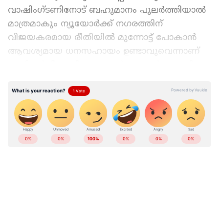
വാഷിംഗ്ടണിനോട് ബഹുമാനം പുലർത്തിയാൽ
മാത്രമാകും ന്യൂയോ‍ർക്ക് നഗരത്തിന്
വിജയകരമായ രീതിയിൽ മുന്നോട്ട് പോകാൻ
ആവശ്യമായ ധനസഹായം ഉണ്ടാവൂവെന്നാണ്
ട്രംപിന്റെ ഭീഷണി. ന്യൂയോർക്കുകാർ മംദാനിയെ
തെര‌ഞ്ഞെടുത്തതോടെ അമേരിക്കയ്ക്ക്
പരമാധികാരം നഷ്ടമായെന്ന് ട്രംപ് നേരത്തെ
പ്രതികരിച്ചിരുന്നു.
Add Asianetnews as a Preferred
Source
അത് നമുക്ക് കൈകാര്യം ചെയ്യാം
എന്നായിരുന്നു ട്രംപ് കൂട്ടിച്ചേർത്തത്. എന്നാൽ
എന്താണ് അർത്ഥമാക്കുന്നതെന്ന് ട്രംപ്
വിശദമാക്കിയിരുന്നില്ല. കമ്യൂണിസത്തിനും