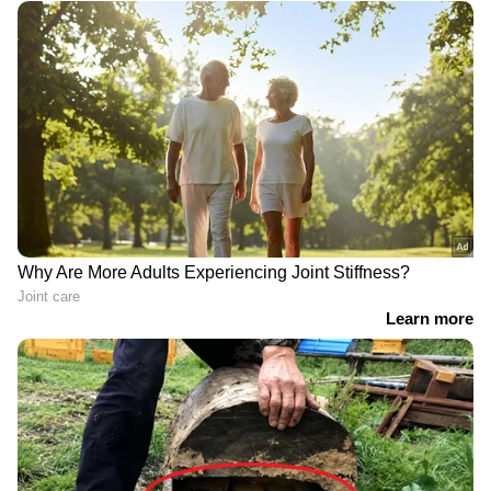
ഇന്ത്യയിലെയും ലോകമെമ്പാടുമുള്ള എല്ലാ
International News
അറിയാൻ എപ്പോഴും
ഏഷ്യാനെറ്റ് ന്യൂസ് വാർത്തകൾ.
Malayalam
Live News
തത്സമയ അപ്‌ഡേറ്റുകളും
ആഴത്തിലുള്ള വിശകലനവും സമഗ്രമായ
റിപ്പോർട്ടിംഗും — എല്ലാം ഒരൊറ്റ സ്ഥലത്ത്.
ഏത് സമയത്തും, എവിടെയും
വിശ്വസനീയമായ വാർത്തകൾ ലഭിക്കാൻ
Asianet News Malayalam
ABOUT THE AUTHOR