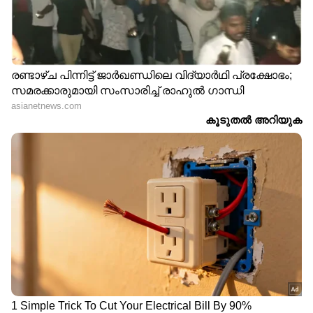
LATEST VIDEOS
വയോധികയുടെ കഴുത്തിൽ നിന്ന്
അഞ്ചര പവന്റെ സ്വർണ്ണം പൊട്ടിച്ച്
എടുത്തു; പ്രതി പിടിയിൽ
JPSC, JSSC പരീക്ഷകളിൽ
ആക്ഷേപം; ജാർഖണ്ഡിൽ
വിദ്യാർത്ഥി പ്രക്ഷോഭം