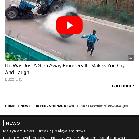
HOME
NEWS
INTERNATIONAL NEWS
'വാഷിംഗ്ടണുമായി സഹകരിച്ചില്ലെങ്കിൽ ഗുരുതര പ്രത്യാഘാതങ്ങൾ', മംദാനിക്ക് ഭീഷണിയുമായി ട്രംപ്
NEWS
Malayalam News
Breaking Malayalam News
Latest Malayalam News
India News in Malayalam
Kerala News