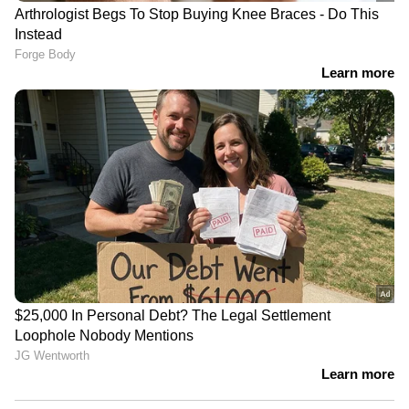
ഏഷ്യാനെറ്റ് ന്യൂസ് ലൈവ് കാണാം
LATEST VIDEOS