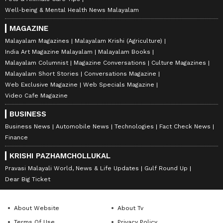
Well-being & Mental Health News Malayalam
MAGAZINE
Malayalam Magazines
Malayalam Krishi (Agriculture)
India Art Magazine Malayalam
Malayalam Books
Malayalam Columnist
Magazine Conversations
Culture Magazines
Malayalam Short Stories
Conversations Magazine
Web Exclusive Magazine
Web Specials Magazine
Video Cafe Magazine
BUSINESS
Business News
Automobile News
Technologies
Fact Check News
Finance
KRISHI PAZHAMCHOLLUKAL
Pravasi Malayali World, News & Life Updates
Gulf Round Up
Dear Big Ticket
About Website
About Tv
Terms Of Use
Privacy Policy