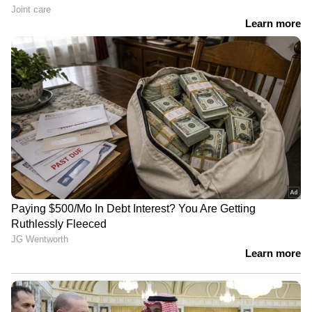
DOWNLOAD APP
RECOMMENDED STORIES
തകര്‍ന്ന ആയുധ
ഇറാനെതിരെ തീരുമാനിച്ച
പദ്ധതികള്‍ക്ക്
പോലെ എല്ലാം നടക്കണം,