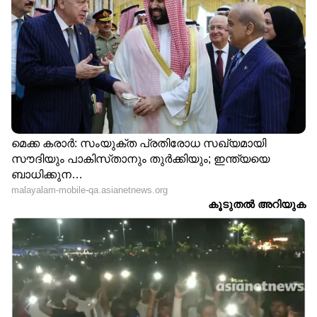
പുനര്‍ജന്‍മം,
ഇന്‍റന്‍റ് ലെറ്റ‍ർ വേണ്ട;
വെടിനിര്‍ത്തല്‍ മറവില്‍
ട്രംപുമായി ഉടക്കി
ഇറാന്‍
നെതന്യാഹു, ഒരു
ഉയിര്‍ത്തെഴുന്നേല്‍ക്കുന്നു
മണിക്കൂർ നീണ്ട് ച‍ർച്ച
റോക്കറ്റും ഉപഗ്രഹ
ആഭ്യന്തരമന്ത്രിക്ക്
ഇന്റർനെറ്റും തുണച്ചു,
പിന്നാലെ പാക് സെെനിക
സമ്പന്നരിൽ ലോകത്ത്
മേധാവിയും ഇറാനിലേക്ക്;
ആരും എത്തിപ്പെടാത്ത
അമേരിക്കയുമായി
'ട്രില്ല്യണയർ'
സമാധാന ചർച്ചയ്ക്ക്
നേട്ടത്തിനരികെ മസ്ക്
സാധ്യത