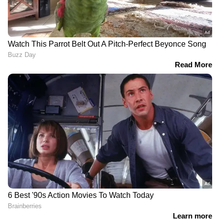
Related Articles
ട്രംപിന്റെ കള്ളം പൊളിഞ്ഞു, വീണത് യു
എസ് മിസൈൽ, സമ്മതിച്ച് സൈന്യം! | Iran
School Attack
അമേരിക്കൻ വാദം പൊളിച്ച് തെളിവുകൾ,
ഇറാൻ സ്കൂളിലെ 175 പേരെ കൊന്നത്
യുഎസ് തന്നെ! | Iran School Bombing
DOWNLOAD APP
RECOMMENDED STORIES