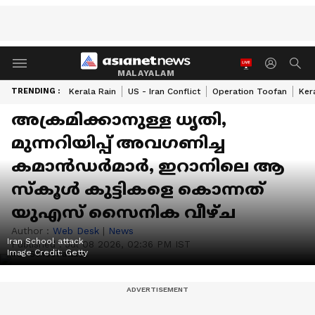
MALAYALAM
TRENDING :
Kerala Rain
US - Iran Conflict
Operation Toofan
Ker
അക്രമിക്കാനുള്ള ധൃതി,
മുന്നറിയിപ്പ് അവഗണിച്ച
കമാന്‍ഡര്‍മാര്‍, ഇറാനിലെ ആ
സ്‌കൂള്‍ കുട്ടികളെ കൊന്നത്
യുഎസ് സൈനിക വീഴ്ച
Author :
Web Desk
|
News
Iran School attack
Published :
Jul 08 2026, 02:36 PM IST
Image Credit:
Getty