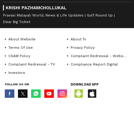
KRISHI PAZHAMCHOLLUKAL
Pravasi Malayali World, News & Life Updates
Gulf Round Up
Dear Big Ticket
About Website
About Tv
Terms Of Use
Privacy Policy
CSAM Policy
Complaint Redressal - Website
Complaint Redressal - TV
Compliance Report Digital
Investors
FOLLOW US ON
DOWNLOAD APP
© Copyright 2026 Asianxt Digital Technologies Private Limited (Formerly
known as Asianet News Media & Entertainment Private Limited) | All Rights
Reserved