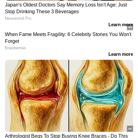
DOWNLOAD APP
RECOMMENDED STORIES
Related Articles
ഹോർമുസിൽ കുടുങ്ങിയ നാവികരെ
രക്ഷിക്കാൻ നാവികപാത തുറന്ന് ഒമാൻ |
Oman | Iran
ഒമാന്‍ തീരത്ത് ഇന്ത്യന്‍ കപ്പലിന് നേരെ
ആക്രമണം; ഇന്ധന ടാങ്കര്‍ കപ്പലിന്
തീപിടിച്ചു|Oman |Indian Ship
യുഎഇയിലെ ഇന്ത്യൻ
രാജ്യമാകെ വൈദ്യുതി
പാസ്‌പോർട്ട് സേവനങ്ങൾ;
പൂര്‍ണ്ണമായി മുടങ്ങി,
ദുബായ് കോൺസുലേറ്റിൽ
ദേശീയ പവര്‍ ഗ്രിഡ്