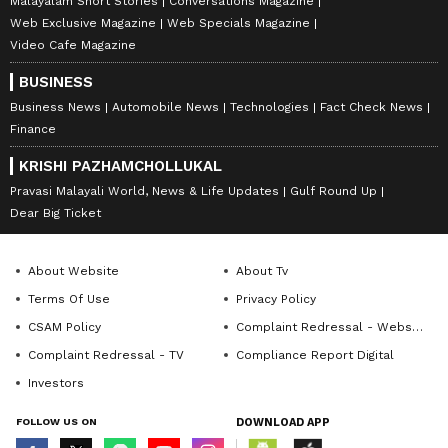
Malayalam Short Stories
Conversations Magazine
Web Exclusive Magazine
Web Specials Magazine
Video Cafe Magazine
BUSINESS
Business News
Automobile News
Technologies
Fact Check News
Finance
KRISHI PAZHAMCHOLLUKAL
Pravasi Malayali World, News & Life Updates
Gulf Round Up
Dear Big Ticket
About Website
About Tv
Terms Of Use
Privacy Policy
CSAM Policy
Complaint Redressal - Website
Complaint Redressal - TV
Compliance Report Digital
Investors
FOLLOW US ON
DOWNLOAD APP