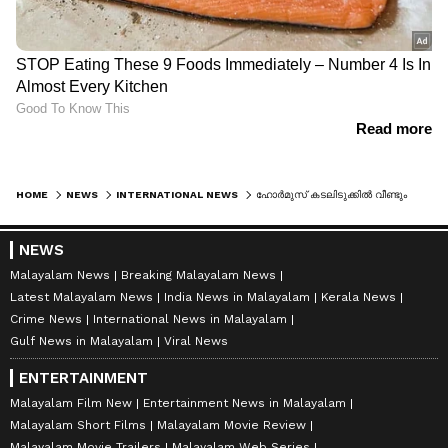
HOME
NEWS
INTERNATIONAL NEWS
ഹോര്‍മുസ് കടലിടുക്കില്‍ വീണ്ടും സംഘര്‍ഷം, എണ്ണ ടാങ്കറിനു നേരെ മിസൈലാക്രമണം; തീപിടിച്ചു
NEWS
Malayalam News
Breaking Malayalam News
Latest Malayalam News
India News in Malayalam
Kerala News
Crime News
International News in Malayalam
Gulf News in Malayalam
Viral News
ENTERTAINMENT
Malayalam Film New
Entertainment News in Malayalam
Malayalam Short Films
Malayalam Movie Review
Malayalam Movie Trailers
Malayalam Web Series