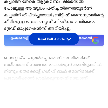
കപ്പലിന് നേരെ ആക്രമണം. മിസൈല്‍
പോലുള്ള ആയുധം പതിച്ചതിനെത്തുടര്‍ന്ന്
കപ്പലിന് തീപിടിച്ചതായി ബ്രിട്ടീഷ് സൈന്യത്തിന്റെ
കീഴിലുള്ള യുണൈറ്റഡ് കിംഗ്ഡം മാരിടൈം
ട്രേഡ് ഓപ്പറേഷന്‍സ് അറിയിച്ചു.
ഏഷ്യാനെറ്റ് ന്യൂസ് പ്രധാന വാർത്താ സ്രോതസായി
Read Full Article
തെരഞ്ഞെടുക്കുക
ചൊവ്വാഴ്ച പുലര്‍ച്ചെ ഒമാനിലെ ലിമയ്ക്ക്
സമീപമാണ് സംഭവം. ഹോര്‍മുസ് കടലിടുക്കില്‍
നിന്നും തെക്കോട്ട് ഗള്‍ഫ് ഓഫ് ഒമാനിലേക്ക്
പ്രവേശിക്കാന്‍ ശ്രമിക്കുന്നതിനിടെയാണ്
കപ്പലിന്റെ ഇടതുഭാഗത്ത് പ്രൊജക്‌റ്റൈല്‍ വന്ന്
പതിച്ചത്. ആക്രമണത്തില്‍ കപ്പലിന് കാര്യമായ
LATEST VIDEOS
കേടുപാടുകള്‍ സംഭവിച്ചിട്ടുണ്ടെങ്കിലും
ആളപായമോ പരിസ്ഥിതി മലിനീകരണമോ