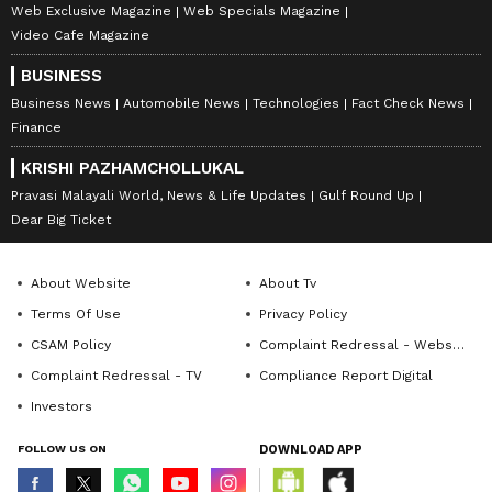
Web Exclusive Magazine
Web Specials Magazine
Video Cafe Magazine
BUSINESS
Business News
Automobile News
Technologies
Fact Check News
Finance
KRISHI PAZHAMCHOLLUKAL
Pravasi Malayali World, News & Life Updates
Gulf Round Up
Dear Big Ticket
About Website
About Tv
Terms Of Use
Privacy Policy
CSAM Policy
Complaint Redressal - Website
Complaint Redressal - TV
Compliance Report Digital
Investors
FOLLOW US ON
DOWNLOAD APP