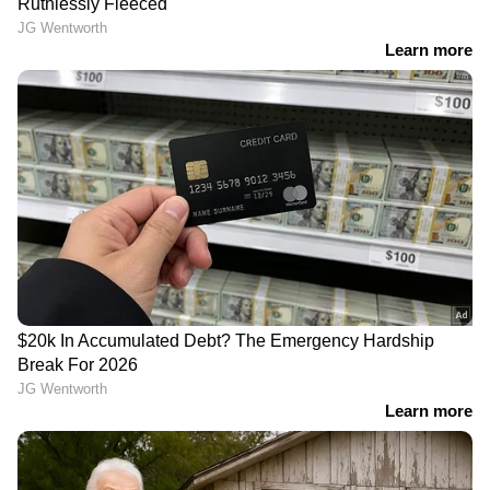
ലോക്ഭവനിലേക്ക് മാർച്ച്,
മന്ത്രി കുഞ്ഞാലിക്കുട്ടി;
ട്രെയിൻ തടഞ്ഞും റോഡ്
ഇൻഫോപാർക്കും
ഉപരോധിച്ചും കോൺഗ്രസ്,
എഎൻഎസ്ആറും തമ്മിൽ
യൂത്ത് കോൺഗ്രസ്
ധാരണാപത്രം കൈമാറി
പ്രവർത്തകർ
LATEST VIDEOS
വയോധികയുടെ കഴുത്തിൽ നിന്ന്
അഞ്ചര പവന്റെ സ്വർണ്ണം പൊട്ടിച്ച്