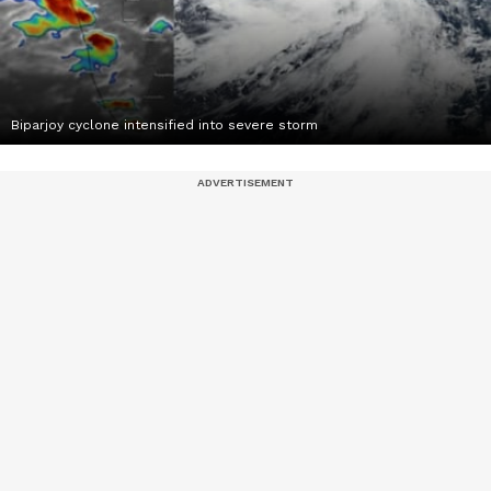
Biparjoy cyclone intensified into severe storm