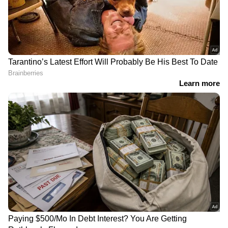
അജിത് കുമാറിന്റെ
സിക്കിമിൽ
വിധിയെന്ത്? എഴുതി
നിർമ്മാണത്തിലിരുന്ന
നൽകിയ വിശദീകരണം
തുരങ്കത്തിൽ അപകടം,
ഡിജിപി പരിശോധിക്കും,
മലയാളി ജിയോളജിസ്റ്റിനെ
റിപ്പോർട്ട് ഇന്ന് സർക്കാരിന്
കാണാതായി, തിരച്ചിൽ
നൽകും
തുടരുന്നു, ആശങ്കയിൽ
കുടുംബം
കേരളത്തിലും ആളിക്കത്തി
കേരളത്തെ മികച്ച ജിസിസി
പ്രതിഷേധം;
കേന്ദ്രമാക്കുക ലക്ഷ്യമെന്ന്