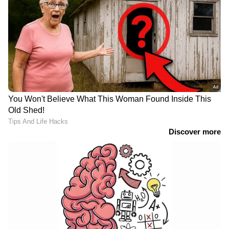
എടുത്തു; പ്രതി പിടിയിൽ
JPSC, JSSC പരീക്ഷകളിൽ
ആക്ഷേപം; ജാർഖണ്ഡിൽ
വിദ്യാർത്ഥി പ്രക്ഷോഭം