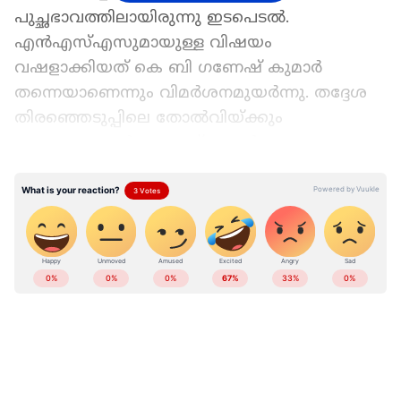
പുച്ഛഭാവത്തിലായിരുന്നു ഇടപെടൽ.
എൻഎസ്എസുമായുള്ള വിഷയം
വഷളാക്കിയത് കെ ബി ഗണേഷ് കുമാർ
തന്നെയാണെന്നും വിമർശനമുയർന്നു. തദ്ദേശ
തിരഞ്ഞെടുപ്പിലെ തോൽവിയ്ക്കും
കാരണക്കാരൻ ഗണേഷ്കുമാർ
തന്നെയാണെന്നും ചിലർ ആരോപിച്ചു.
LATEST VIDEOS
പിണറായിയുടെ ധാർഷ്ഠ്യമാണ്
തെരഞ്ഞെടുപ്പിൽ തിരിച്ചടിയായതെന്നും
പിണറായി വിജയൻ പ്രതിപക്ഷ നേതൃസ്ഥാനം
ഒഴിയണമെന്നും ആവശ്യമുയർന്നു. ജി
സുധാകരന് എതിരെ ചെറ്റ എന്നു വിളിച്ചതു ഒരു
കമ്യൂണിസ്റ്റും പറയാൻ പാടില്ലാത്തതാണ്, ചില
ഉന്നത ഉദ്യോഗസ്ഥരുടെ തീരുമാനങ്ങൾ
നടപ്പാക്കുന്ന പിആർ ഏജൻസി മാത്രമായിരുന്നു
സിപിഎം സംസ്ഥാന സെക്രട്ടിറിയറ്റ് എന്നും