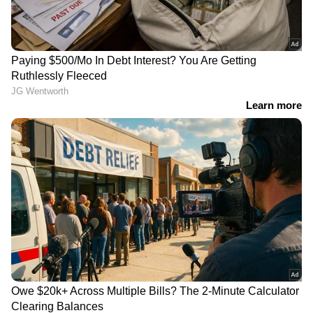
മികച്ചവിജയം നേട്ടമായെന്നും ചൂണ്ടിക്കാട്ടി.
അക്രമം
കാസർകോടിന്റെ ട്രെയിൻ
ഇങ്ങനെയൊന്നുമല്ലെന്ന്
യാത്ര ക്ലേശത്തിന്
സ്വരാജ്, ഏത് ​
പരിഹാരം; റെയിൽവേ
ഗാന്ധിയനായാലും
മാസ്റ്റർ പ്ലാനുമായി ജില്ലാ
പ്രതികരിക്കുമെന്ന് ഇപി;
ഭരണകൂടം
ഇഡി ഉദ്യോ​ഗസ്ഥരെ
ആക്രമിച്ച സംഭവത്തിൽ
ന്യായീകരണവുമായി
സിപിഎം നേതാക്കൾ
റെയ്ഡിന്
'മോദിയെ കണ്ടതിന്