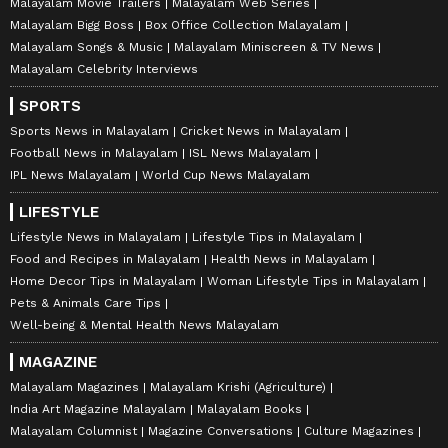
Malayalam Movie Trailers
Malayalam Web Series
Malayalam Bigg Boss
Box Office Collection Malayalam
Malayalam Songs & Music
Malayalam Miniscreen & TV News
Malayalam Celebrity Interviews
SPORTS
Sports News in Malayalam
Cricket News in Malayalam
Football News in Malayalam
ISL News Malayalam
IPL News Malayalam
World Cup News Malayalam
LIFESTYLE
Lifestyle News in Malayalam
Lifestyle Tips in Malayalam
Food and Recipes in Malayalam
Health News in Malayalam
Home Decor Tips in Malayalam
Woman Lifestyle Tips in Malayalam
Pets & Animals Care Tips
Well-being & Mental Health News Malayalam
MAGAZINE
Malayalam Magazines
Malayalam Krishi (Agriculture)
India Art Magazine Malayalam
Malayalam Books
Malayalam Columnist
Magazine Conversations
Culture Magazines