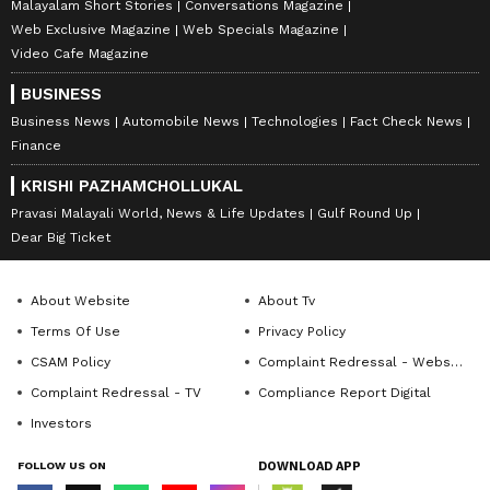
Malayalam Short Stories
Conversations Magazine
Web Exclusive Magazine
Web Specials Magazine
Video Cafe Magazine
BUSINESS
Business News
Automobile News
Technologies
Fact Check News
Finance
KRISHI PAZHAMCHOLLUKAL
Pravasi Malayali World, News & Life Updates
Gulf Round Up
Dear Big Ticket
About Website
About Tv
Terms Of Use
Privacy Policy
CSAM Policy
Complaint Redressal - Website
Complaint Redressal - TV
Compliance Report Digital
Investors
FOLLOW US ON
DOWNLOAD APP