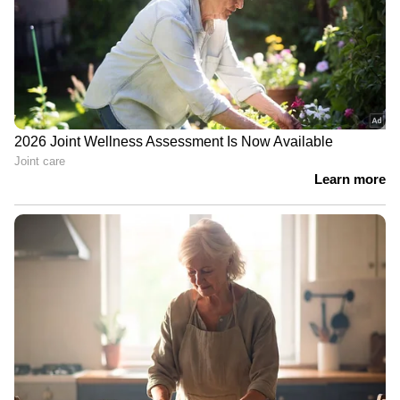
തമ്മിലടിച്ച് വൈദികർ; പിറവത്ത്
പള്ളിക്കുള്ളിൽ ഓര്‍ത്തഡോക്സ്-
യാക്കോബായ സംഘര്‍ഷം
ടി.ജി.മോഹൻദാസ് കസ്റ്റഡിയിൽ;
നാളെ കോടതിയിൽ ഹാജരാക്കും