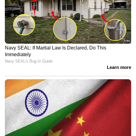
തിരുവനന്തപുരത്ത് 10
മന്ത്രിമാരുടെ വകുപ്പ്
വയസ്സുകാരൻ ലൈംഗിക
വിഭജനം: വിജ്ഞാപനം
പീഡനത്തിന്
നീളുന്നു, ഫിഷറീസ് ലീഗിന്
ഇരയായതായി പരാതി;
നൽകുന്നതിൽ
അന്വേഷണം തുടങ്ങി
കോൺഗ്രസിൽ എതിർപ്പ്
പൊലീസ്