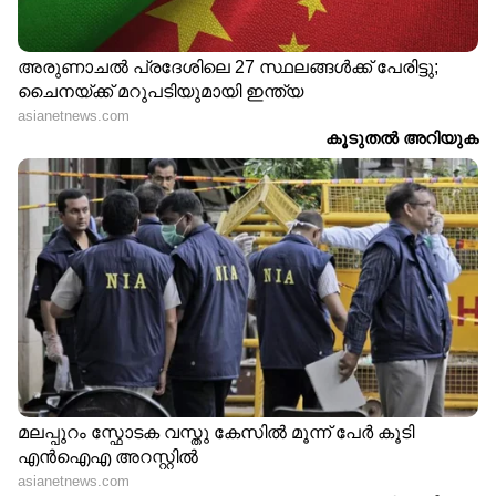
LATEST VIDEOS
പൊലീസിനെ വട്ടംചുറ്റിച്ച് അര്‍ജുന്‍
ആയങ്കി; ഒളിവിലിരുന്ന് പൊലീസിന്
പരിഹാസം | Arjun Aayanki | Police
കണ്ണൂരിലെ കുപ്രസിദ്ധ ഗുണ്ടാ
നേതാവ് കല്ല് ജംഷിക്കെതിരെ കാപ്പ
ചുമത്തി പൊലീസ് | Kannur | KAAPA
case