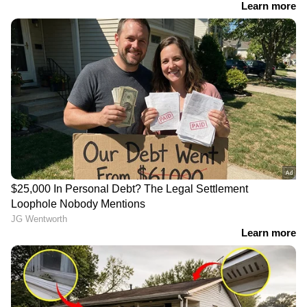
DOWNLOAD APP
RECOMMENDED STORIES
എരിമയൂരിൽ നിയന്ത്രണം
മോഡലിങിന്‍റെ മറവിൽ
വിട്ട ബൈക്ക്
യുവതികളെ വിദേശത്ത്
ലോറിക്കടിയിൽപ്പെട്ട്
എത്തിച്ച് പീഡനം; പിന്നിൽ
അപകടം; രണ്ട്
വൻ റാക്കറ്റ്, രണ്ട്
യുവാക്കൾക്ക്
സ്ത്രീകൾ മരട്
ദാരുണാന്ത്യം
പൊലീസിന്‍റെ പിടിയിൽ