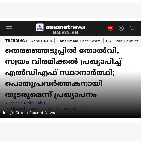
MALAYALAM
TRENDING :
Kerala Rain
Sabarimala Ghee Scam
US - Iran Conflict
തെരഞ്ഞെടുപ്പിൽ തോൽവി,
സ്വയം വിരമിക്കൽ പ്രഖ്യാപിച്ച്
എൽഡിഎഫ് സ്ഥാനാര്‍ത്ഥി;
പൊതുപ്രവർത്തകനായി
തുടരുമെന്ന് പ്രഖ്യാപനം
Author :
Bibin Babu
Published :
May 11 2026, 01:20 AM IST
Image Credit:
Asianet News