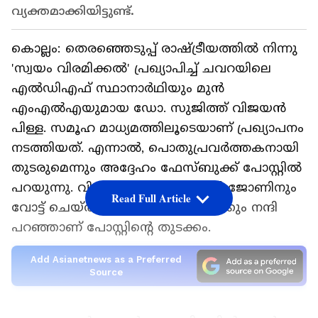
വ്യക്തമാക്കിയിട്ടുണ്ട്.
കൊല്ലം: തെരഞ്ഞെടുപ്പ് രാഷ്ട്രീയത്തിൽ നിന്നു
'സ്വയം വിരമിക്കൽ' പ്രഖ്യാപിച്ച് ചവറയിലെ
എൽഡിഎഫ് സ്ഥാനാർഥിയും മുൻ
എംഎൽഎയുമായ ഡോ. സുജിത്ത് വിജയൻ
പിള്ള. സമൂഹ മാധ്യമത്തിലൂടെയാണ് പ്രഖ്യാപനം
നടത്തിയത്. എന്നാൽ, പൊതുപ്രവർത്തകനായി
തുടരുമെന്നും അദ്ദേഹം ഫേസ്ബുക്ക് പോസ്റ്റിൽ
പറയുന്നു. വിജയിച്ച ഷിബു ബേബി ജോണിനും
Read Full Article
വോട്ട് ചെയ്ത് ജയിപ്പിച്ച ജനങ്ങൾക്കും നന്ദി
പറഞ്ഞാണ് പോസ്റ്റിന്‍റെ തുടക്കം.
Add Asianetnews as a Preferred
Source