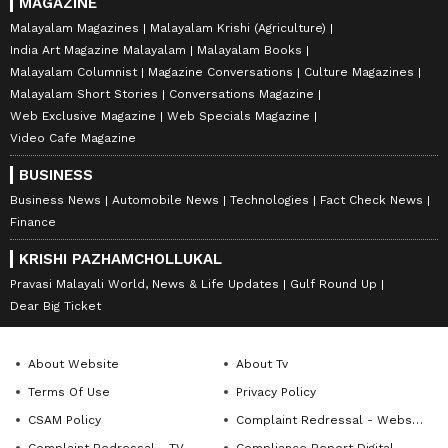
MAGAZINE
Malayalam Magazines
Malayalam Krishi (Agriculture)
India Art Magazine Malayalam
Malayalam Books
Malayalam Columnist
Magazine Conversations
Culture Magazines
Malayalam Short Stories
Conversations Magazine
Web Exclusive Magazine
Web Specials Magazine
Video Cafe Magazine
BUSINESS
Business News
Automobile News
Technologies
Fact Check News
Finance
KRISHI PAZHAMCHOLLUKAL
Pravasi Malayali World, News & Life Updates
Gulf Round Up
Dear Big Ticket
About Website
About Tv
Terms Of Use
Privacy Policy
CSAM Policy
Complaint Redressal - Website
Complaint Redressal - TV
Compliance Report Digital