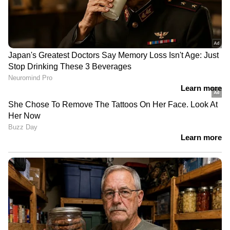
കേരളത്തിലെ എല്ലാ വാർത്തകൾ
Kerala
News
അറിയാൻ എപ്പോഴും ഏഷ്യാനെറ്റ്
ന്യൂസ് വാർത്തകൾ.
Malayalam News
തത്സമയ അപ്‌ഡേറ്റുകളും ആഴത്തിലുള്ള
വിശകലനവും സമഗ്രമായ റിപ്പോർട്ടിംഗും —
എല്ലാം ഒരൊറ്റ സ്ഥലത്ത്. ഏത് സമയത്തും,
എവിടെയും വിശ്വസനീയമായ വാർത്തകൾ
ലഭിക്കാൻ
Asianet News Malayalam
ABOUT THE AUTHOR
Bibin Babu
BB
2018 മുതല്‍ ഏഷ്യാനെറ്റ് ന്യൂസ് ഓണ്‍ലൈനില്‍
പ്രവര്‍ത്തിക്കുന്നു. നിലവില്‍ ചീഫ് സബ് എഡിറ്റർ.
ജേണലിസത്തില്‍ ബിരുദവും പോസ്റ്റ് ഗ്രാജുവേറ്റ്
ഡിപ്ലോമയും നേടി. കേരള, ദേശീയ, അന്താരാഷ്ട്ര
എൽഡിഎഫ്
വാര്‍ത്തകള്‍, സ്പോര്‍ട്സ് തുടങ്ങിയ വിഷയങ്ങളില്‍
കേരള നിയമസഭാ തിരഞ്ഞെടുപ്പ് 2026
കേരള നിയമസഭ