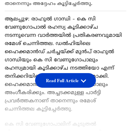
താനെന്നും അദ്ദേഹം കൂട്ടിച്ചേർത്തു.
ആലപ്പുഴ: രാഹുൽ ഗാന്ധി - കെ സി
വേണുഗോപാല്‍ രഹസ്യ കൂടിക്കാഴ്ച
നടന്നുവെന്ന വാർത്തയിൽ പ്രതികരണവുമായി
രമേശ് ചെന്നിത്തല. ഡൽഹിയിലെ
ഹൈക്കമാൻഡ് ചർച്ചയ്ക്ക് മുൻപ് രാഹുൽ
ഗാന്ധിയും കെ സി വേണുഗോപാലും
രഹസ്യമായി കൂടിക്കാഴ്ച നടത്തിയോ എന്ന്
തനിക്കറിയില്ലെന്ന് അദ്ദേഹം വ്യക്തമാക്കി.
Read Full Article
ഹൈക്കമാൻഡ് തീരുമാനം എന്തായാലും
അംഗീകരിക്കും. അച്ചടക്കമുള്ള പാർട്ടി
പ്രവർത്തകനാണ് താനെന്നും രമേശ്
ചെന്നിത്തല കൂട്ടിച്ചേർത്തു.
കെ സി വേണുഗോപാലിന് കൂടുതൽ