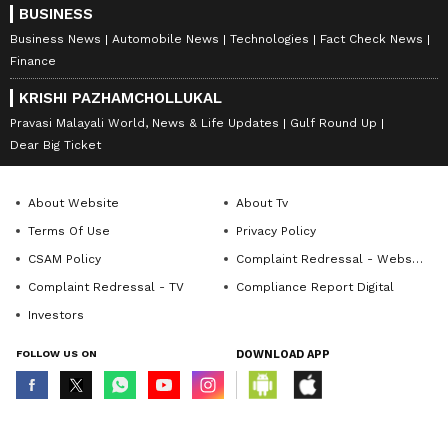
BUSINESS
Business News
Automobile News
Technologies
Fact Check News
Finance
KRISHI PAZHAMCHOLLUKAL
Pravasi Malayali World, News & Life Updates
Gulf Round Up
Dear Big Ticket
About Website
About Tv
Terms Of Use
Privacy Policy
CSAM Policy
Complaint Redressal - Website
Complaint Redressal - TV
Compliance Report Digital
Investors
FOLLOW US ON
DOWNLOAD APP
© Copyright 2026 Asianxt Digital Technologies Private Limited (Formerly
known as Asianet News Media & Entertainment Private Limited) | All Rights