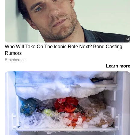
ദേവസ്വം മന്ത്രിയുടെ കത്ത്
എൽഡിഎഫ് അല്ലാതെ
മേശപ്പുറത്ത്,
മറ്റാരുണ്ട് എന്ന
തിരുവിതാംകൂർ ദേവസ്വം
മുദ്രാവാക്യം ശരിയായില്ല,
ബോർഡിന്‍റെ നിർണായക
ജനങ്ങൾക്കിടയിൽ
യോഗം ഇന്ന്; വിവാദ
മറ്റൊരു ബോധമാണ് ആ
നിയമനങ്ങൾ
മുദ്രാവാക്യം സൃഷ്ടിച്ചത്:പി
പുനപരിശോധിക്കുമോ?
രാജീവ്
ചിഞ്ചുറാണിയെ പരിഹസിച്ച്
7 ൽ നിന്ന് 14
'പ്രിയദർശിനി'യെ
ലക്ഷത്തിലേക്ക്! സൗജന്യ