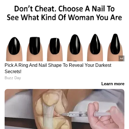
നടക്കണം; ജോസ്​ഗിരി
പൂർണമായും ഒറ്റപ്പെട്ടു
ദുരിതാശ്വാസ ക്യാമ്പുകൾ
നിറഞ്ഞതോടെ വെളളം കയറിയ
വീടുകളിൽ തന്നെ കഴിയുകയാണ്
മേൽപ്പാടത്തെ കുടുംബങ്ങൾ