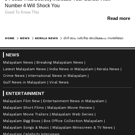
HOME
NEWS
KERALA NEWS
ടിനി ടോം വർഗീയ അധിക്ഷേപം നടത്തിയോ? അൻസിബ ഹസന്‍റെ പരാതിയിൽ ശ്വേത മേനോന്‍റെ മൊഴിയെടുത്ത് കടവന്ത്ര പൊലീസ്
NEWS
Malayalam News
Breaking Malayalam News
Latest Malayalam News
India News in Malayalam
Kerala News
Crime News
International News in Malayalam
Gulf News in Malayalam
Viral News
ENTERTAINMENT
Malayalam Film New
Entertainment News in Malayalam
Malayalam Short Films
Malayalam Movie Review
Malayalam Movie Trailers
Malayalam Web Series
Malayalam Bigg Boss
Box Office Collection Malayalam
Malayalam Songs & Music
Malayalam Miniscreen & TV News
Malayalam Celebrity Interviews