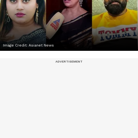
Image Credit:
Asianet News