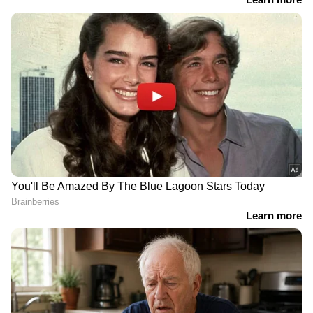
ഞങ്ങളെ കൊണ്ട് സുധാകരൻ കൂടുതൽ
പറയിപ്പിക്കരുത്. എവിടെ നിന്നാലും താൻ
ജയിക്കുമായിരുന്നെന്ന ജി സുധാകരന്‍റെ
പരാമർശത്തോടാണ് പ്രതിഭയുടെ പ്രതികരണം.
വെള്ളാപ്പള്ളി നടേശനെതിരെയും കടുത്ത
വിമർശനമാണ് യു പ്രതിഭ ഉന്നയിക്കുന്നത്.
നിയമനടപടി സ്വീകരിക്കാൻ ജില്ലാ കമ്മറ്റിയിൽ
പാർട്ടിയുടെ അനുമതി തേടിയിരിക്കുകയാണ്
യു പ്രതിഭ.
മകനെ മാധ്യമങ്ങളിലൂടെ അവഹേളിച്ചെന്നും
ഇല്ലാത്ത കാര്യങ്ങൾ പറഞ്ഞ്
അപമാനിച്ചുവെന്നും പ്രതിഭ ചൂണ്ടിക്കാട്ടുന്നു.
നിയമനടപടിക്ക് അനുമതി നൽകണമെന്ന് ജില്ലാ
കമ്മറ്റിയിൽ യു പ്രതിഭ ആവശ്യപ്പെട്ടു. അതേ