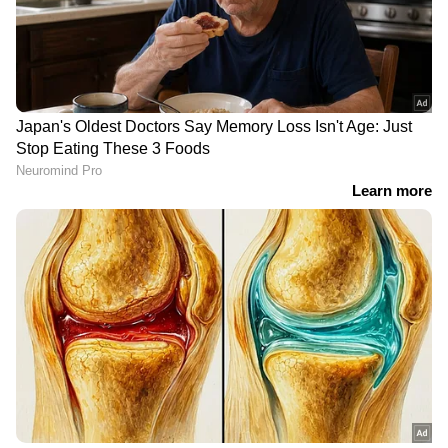
സമയം പ്രതിഭയുടെ ആവശ്യത്തിന് ജില്ലാ
നേതൃത്വം അനുമതി നൽകിയിട്ടില്ല. പ്രതിഭയ്ക്ക്
ജയിക്കാൻ അർഹതയല്ലെന്നും മകൻ കഞ്ചാവ്
കച്ചവടത്തിന് പോയപ്പോൾ
ഓർക്കണമായിരുന്നെന്നും വെള്ളാപ്പള്ളി
മാധ്യമങ്ങളോട് പറഞ്ഞിരുന്നു. വെള്ളാപ്പള്ളി
തനിക്കെതിരെ പ്രവർത്തിച്ചു എന്ന പ്രതിഭയുടെ
ആരോപണത്തിലായിരുന്നു വെള്ളാപ്പള്ളിയുടെ
മറുപടി.