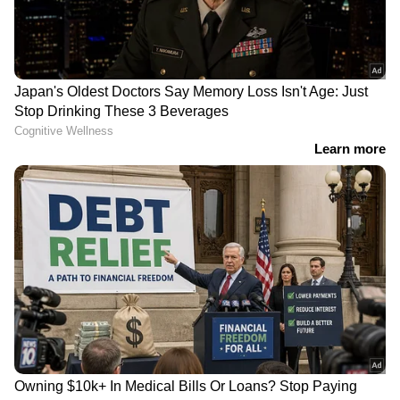
കേരളത്തിലെ എല്ലാ വാർത്തകൾ
Kerala
News
അറിയാൻ എപ്പോഴും ഏഷ്യാനെറ്റ്
ന്യൂസ് വാർത്തകൾ.
Malayalam News
തത്സമയ അപ്‌ഡേറ്റുകളും ആഴത്തിലുള്ള
വിശകലനവും സമഗ്രമായ റിപ്പോർട്ടിംഗും —
എല്ലാം ഒരൊറ്റ സ്ഥലത്ത്. ഏത് സമയത്തും,
എവിടെയും വിശ്വസനീയമായ വാർത്തകൾ
ലഭിക്കാൻ
Asianet News Malayalam