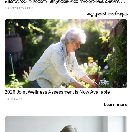
LATEST VIDEOS
ഇന്ത്യൻ ബാങ്കിനെ തട്ടിച്ച് DSA;
കൊച്ചിയിൽ 29 കോടി തട്ടിച്ച്
മൈമോ ഫിനാൻഷ്യൽ സർവീസസ് |
Indian bank
കർണാടകത്തിൽ KSRTC ബസ്
അപകടത്തിൽപ്പെട്ട സംഭവം: