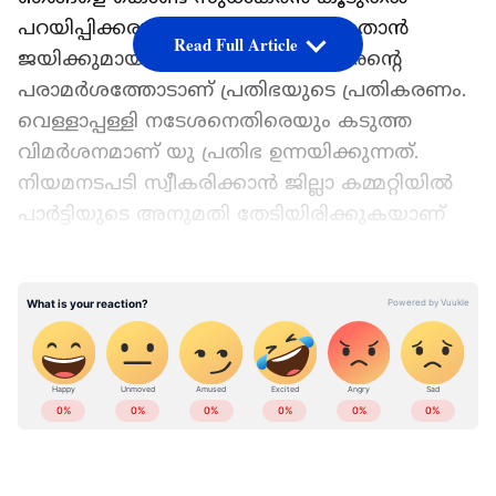
പറയിപ്പിക്കരുത്. എവിടെ നിന്നാലും താൻ
Read Full Article
ജയിക്കുമായിരുന്നെന്ന ജി സുധാകരന്‍റെ
പരാമർശത്തോടാണ് പ്രതിഭയുടെ പ്രതികരണം.
വെള്ളാപ്പള്ളി നടേശനെതിരെയും കടുത്ത
വിമർശനമാണ് യു പ്രതിഭ ഉന്നയിക്കുന്നത്.
നിയമനടപടി സ്വീകരിക്കാൻ ജില്ലാ കമ്മറ്റിയിൽ
പാർട്ടിയുടെ അനുമതി തേടിയിരിക്കുകയാണ്
യു പ്രതിഭ.
Add Asianetnews as a Preferred
Source
മകനെ മാധ്യമങ്ങളിലൂടെ അവഹേളിച്ചെന്നും
ഇല്ലാത്ത കാര്യങ്ങൾ പറഞ്ഞ്
അപമാനിച്ചുവെന്നും പ്രതിഭ ചൂണ്ടിക്കാട്ടുന്നു.
നിയമനടപടിക്ക് അനുമതി നൽകണമെന്ന് ജില്ലാ