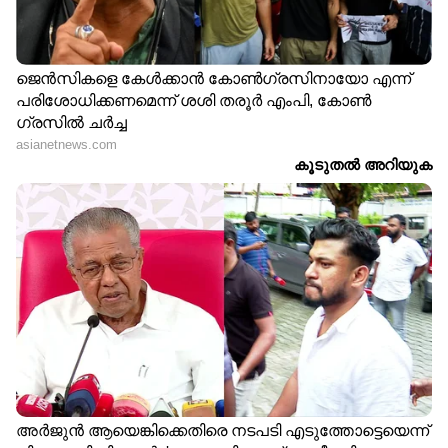
രണ്ടുപേരും പറഞ്ഞത് രണ്ട്
'കഴുകാൻ പോലും
കാര്യം, ചെറിയൊരു
സമ്മതിക്കില്ല, സൂക്ഷിച്ച്
സംശത്തിന് പിന്നാലെ
വെക്കും', ഉടുപ്പിൽ
ആധാർ കാർഡിലെ
മുഖ്യമന്ത്രിയുടെ ഒപ്പ്, ആശ
വിലാസം പരിശോധിച്ചു;
നേടിയെടുത്ത് കുട്ടിക്കൂട്ടം
കുടുങ്ങിയത് തട്ടിപ്പ് സംഘം
തലസ്ഥാനത്തെ ബീച്ചിൽ
'ക്രിക്കറ്റ് കളിയിൽ
കുടുംബമായെത്തിയ
തോറ്റാൽ ക്യാപ്റ്റന്
വിനോദസഞ്ചാരികളെ
മാത്രമല്ല കുറ്റം';
പ്ലാസ്റ്റിക് കസേര
വിമര്‍ശനങ്ങള്‍ക്കിടെ
ഉപയോഗിച്ച് ക്രൂരമായി
പിണറായി വിജയനെ
ആക്രമിച്ചു, കാസർഗോഡ്
പ്രതിരോധിച്ച് ഒരുവിഭാഗം
സ്വദേശികൾക്ക് പരുക്ക്,
നേതാക്കൾ
യുവാവ് പിടിയിൽ