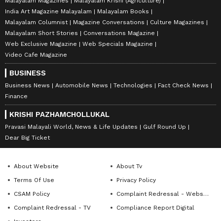
Malayalam Magazines
Malayalam Krishi (Agriculture)
India Art Magazine Malayalam
Malayalam Books
Malayalam Columnist
Magazine Conversations
Culture Magazines
Malayalam Short Stories
Conversations Magazine
Web Exclusive Magazine
Web Specials Magazine
Video Cafe Magazine
BUSINESS
Business News
Automobile News
Technologies
Fact Check News
Finance
KRISHI PAZHAMCHOLLUKAL
Pravasi Malayali World, News & Life Updates
Gulf Round Up
Dear Big Ticket
About Website
About Tv
Terms Of Use
Privacy Policy
CSAM Policy
Complaint Redressal - Website
Complaint Redressal - TV
Compliance Report Digital