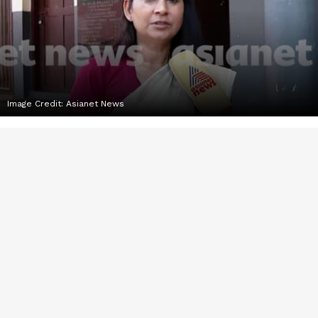
Image Credit:
Asianet News