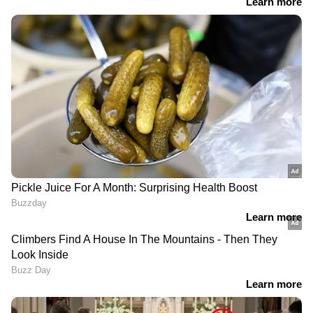
മറുപടിയുമായി കെ കെ
രാഗേഷ്
LATEST VIDEOS
സമരത്തിൽ നിന്ന് പിന്നോട്ടില്ല;
തൃശൂരിൽ യുവമോർച്ച പ്രതിഷേധം
പ്രതിപക്ഷ വികാരം അമിത് ഷായെ