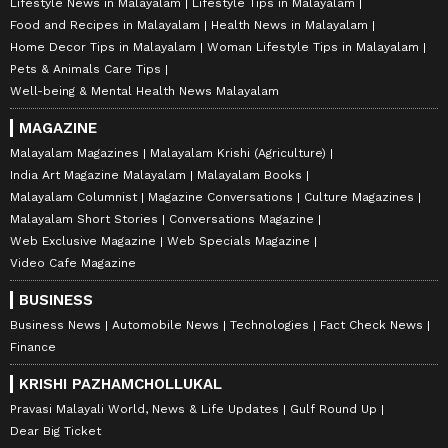
Lifestyle News in Malayalam
Lifestyle Tips in Malayalam
Food and Recipes in Malayalam
Health News in Malayalam
Home Decor Tips in Malayalam
Woman Lifestyle Tips in Malayalam
Pets & Animals Care Tips
Well-being & Mental Health News Malayalam
MAGAZINE
Malayalam Magazines
Malayalam Krishi (Agriculture)
India Art Magazine Malayalam
Malayalam Books
Malayalam Columnist
Magazine Conversations
Culture Magazines
Malayalam Short Stories
Conversations Magazine
Web Exclusive Magazine
Web Specials Magazine
Video Cafe Magazine
BUSINESS
Business News
Automobile News
Technologies
Fact Check News
Finance
KRISHI PAZHAMCHOLLUKAL
Pravasi Malayali World, News & Life Updates
Gulf Round Up
Dear Big Ticket