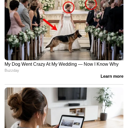
അറിയിക്കണം; നിർദേശം നൽകി
രാജ്യസഭ അധ്യക്ഷൻ | Amit shah |
Rajyasabha