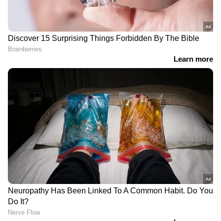
കോഴിക്കോട് ജില്ലയിൽ
'സംസ്ഥാനത്ത് മഴ
കർശന നിയന്ത്രണങ്ങൾ;
ലഭിക്കുന്നത് ​ഗുണം, കടം
ഖനന പ്രവർത്തനങ്ങൾക്ക്
വാങ്ങിയ വൈദ്യുതി
വിലക്ക്, ബീച്ച് ഉൾപ്പടെ
തിരികെ നൽകുന്നു';
ജലാശയങ്ങളിലേക്കുള്ള
പ്രതിസന്ധിയിൽ
പ്രവേശനവും നിരോധിച്ചു
പ്രതികരിച്ച് മന്ത്രി സണ്ണി
ജോസഫ്
ദില്ലിയിൽ മരുന്ന് വാങ്ങാൻ
`വിഴിഞ്ഞം ഓഹരി
പോയ മലയാളി
കൈമാറ്റത്തിൽ ഓരോ
വിദ്യാർഥിയെ കാണാനില്ല
മലയാളിക്കും
താൽപര്യമുണ്ട്'; മുഖ്യമന്ത്രി
വിഡി സതീശന്