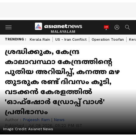
MALAYALAM
TRENDING :
Kerala Rain
US - Iran Conflict
Operation Toofan
Ker
ശ്രദ്ധിക്കുക, കേന്ദ്ര
കാലാവസ്ഥാ കേന്ദ്രത്തിന്റെ
പുതിയ അറിയിപ്പ്, കനത്ത മഴ
തുടരുക രണ്ട് ദിവസം കൂടി,
വടക്കൻ കേരളത്തിൽ
'ഓഫ്ഷോർ ഡ്രോപ്പ് വാൾ'
പ്രതിഭാസം
Author :
Prajeesh Ram
|
News
Published :
Jul 08 2026, 05:22 PM IST
Image Credit:
Asianet News