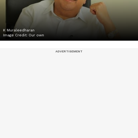
K Muraleedharan
Image Credit:
Our own