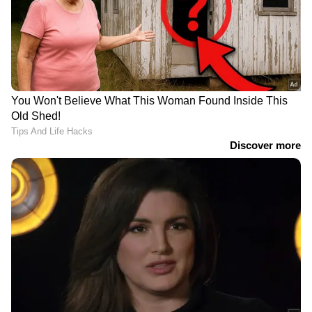
തുളസി, റോജി എം ജോൺ എന്നിങ്ങനെയാണ്
നിലവിലെ ധാരണ.
DOWNLOAD APP
കേരളത്തിലെ എല്ലാ വാർത്തകൾ
Kerala
News
അറിയാൻ എപ്പോഴും ഏഷ്യാനെറ്റ്
ന്യൂസ് വാർത്തകൾ.
Malayalam News
തത്സമയ അപ്‌ഡേറ്റുകളും ആഴത്തിലുള്ള
വിശകലനവും സമഗ്രമായ റിപ്പോർട്ടിംഗും —
എല്ലാം ഒരൊറ്റ സ്ഥലത്ത്. ഏത് സമയത്തും,
എവിടെയും വിശ്വസനീയമായ വാർത്തകൾ
ലഭിക്കാൻ
Asianet News Malayalam