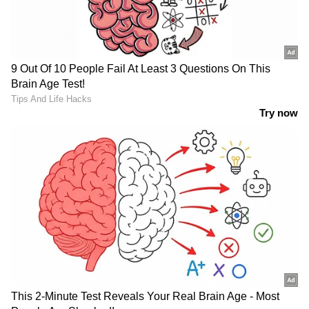
ഓഗസ്റ്റ് 6ന്
വിവാദത്തിൽ
കള്ളുഷാപ്പുകൾക്ക് ഇനി മുതൽ
ഭക്ഷ്യസുരക്ഷ ലൈസൻസ്
നിർബന്ധം
ദില്ലിയിൽ ശക്തമായ മഴ;
പലയിടത്തും ​ഗതാ​ഗതക്കുരുക്ക്