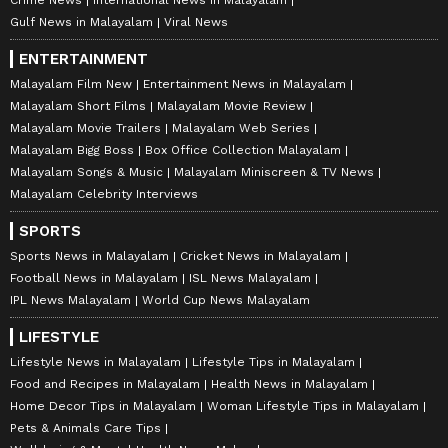
Crime News
International News in Malayalam
Gulf News in Malayalam
Viral News
ENTERTAINMENT
Malayalam Film New
Entertainment News in Malayalam
Malayalam Short Films
Malayalam Movie Review
Malayalam Movie Trailers
Malayalam Web Series
Malayalam Bigg Boss
Box Office Collection Malayalam
Malayalam Songs & Music
Malayalam Miniscreen & TV News
Malayalam Celebrity Interviews
SPORTS
Sports News in Malayalam
Cricket News in Malayalam
Football News in Malayalam
ISL News Malayalam
IPL News Malayalam
World Cup News Malayalam
LIFESTYLE
Lifestyle News in Malayalam
Lifestyle Tips in Malayalam
Food and Recipes in Malayalam
Health News in Malayalam
Home Decor Tips in Malayalam
Woman Lifestyle Tips in Malayalam
Pets & Animals Care Tips