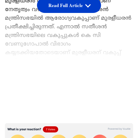
മുരളീധരൻ വ്യക്തമാക്കിയതോടെയാണ്
Read Full Article
നേതൃത്വം വഴങ്ങിയത്. വി ഡി സതീശൻ
മന്ത്രിസഭയിൽ ആരോഗ്യവകുപ്പാണ് മുരളീധരൻ
പ്രതീക്ഷിച്ചിരുന്നത്. എന്നാൽ സതീശൻ
മന്ത്രിസഭയിലെ വകുപ്പുകൾ കെ സി
വേണുഗോപാൽ വിഭാഗം
കയ്യടക്കിയതോടെയാണ് മുരളീധരന് വകുപ്പ്
നഷ്ടപ്പെട്ടത്. കെ സി വേണുഗോപാൽ
വിഭാഗത്തിന്റെ ഭാഗമായ എ.പി.
LATEST VIDEOS
അനിൽകുമാറിന് ആരോഗ്യം
നൽകാനായിരുന്നു നീക്കം. വകുപ്പിൽ എതിർപ്പ്
അറിയിച്ച മുരളീധരൻ വൈദ്യുതിയെങ്കിൽ
ചുമതല ഏൽക്കാനില്ലെന്ന്
വ്യക്തമാക്കുകയായിരുന്നു. ഇതോടെയാണ്
തീരുമാനത്തിൽ മാറ്റമുണ്ടായത്.
കോൺഗ്രസ് മന്ത്രിമാർ ആരൊക്കെ