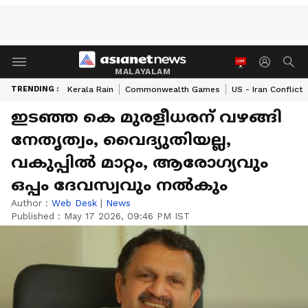
MALAYALAM
TRENDING :
Kerala Rain
Commonwealth Games
US - Iran Conflict
ഇടഞ്ഞ കെ മുരളീധരന് വഴങ്ങി
നേതൃത്വം, വൈദ്യുതിയല്ല,
വകുപ്പിൽ മാറ്റം, ആരോഗ്യവും
ഒപ്പം ദേവസ്വവും നൽകും
Author :
Web Desk
|
News
Published :
May 17 2026, 09:46 PM IST