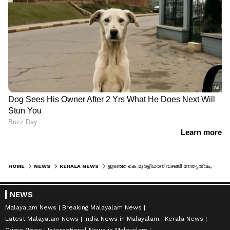
HOME
NEWS
KERALA NEWS
ഇടഞ്ഞ കെ മുരളീധരന് വഴങ്ങി നേതൃത്വം, വൈദ്യുതിയല്ല, വകുപ്പിൽ മാറ്റം, ആരോഗ്യവും ഒപ്പം ദേവസ്വവും നൽകും
NEWS
Malayalam News
Breaking Malayalam News
Latest Malayalam News
India News in Malayalam
Kerala News