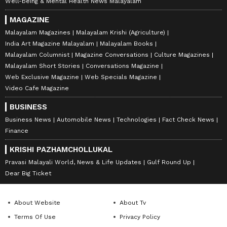
Well-being & Mental Health News Malayalam
MAGAZINE
Malayalam Magazines
Malayalam Krishi (Agriculture)
India Art Magazine Malayalam
Malayalam Books
Malayalam Columnist
Magazine Conversations
Culture Magazines
Malayalam Short Stories
Conversations Magazine
Web Exclusive Magazine
Web Specials Magazine
Video Cafe Magazine
BUSINESS
Business News
Automobile News
Technologies
Fact Check News
Finance
KRISHI PAZHAMCHOLLUKAL
Pravasi Malayali World, News & Life Updates
Gulf Round Up
Dear Big Ticket
About Website
About Tv
Terms Of Use
Privacy Policy