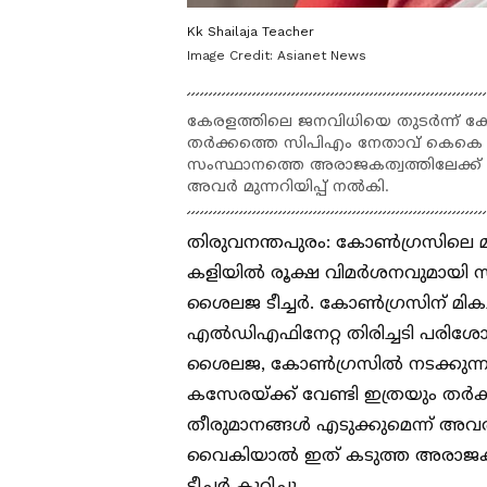
Kk Shailaja Teacher
Image Credit:
Asianet News
കേരളത്തിലെ ജനവിധിയെ തുടർന്ന് കോൺഗ
തർക്കത്തെ സിപിഎം നേതാവ് കെകെ 
സംസ്ഥാനത്തെ അരാജകത്വത്തിലേക്ക്
അവർ മുന്നറിയിപ്പ് നൽകി.
തിരുവനന്തപുരം: കോൺഗ്രസിലെ മുഖ
കളിയിൽ രൂക്ഷ വിമര്‍ശനവുമായി 
ശൈലജ ടീച്ചര്‍. കോൺഗ്രസിന് മിക
എൽഡിഎഫിനേറ്റ തിരിച്ചടി പരിശോധിച
ശൈലജ, കോൺഗ്രസിൽ നടക്കുന്ന കസേര
കസേരയ്ക്ക് വേണ്ടി ഇത്രയും തര്‍
തീരുമാനങ്ങൾ എടുക്കുമെന്ന് അവര്‍ 
വൈകിയാൽ ഇത് കടുത്ത അരാജകത്
ടീച്ചര്‍ കുറിച്ചു.