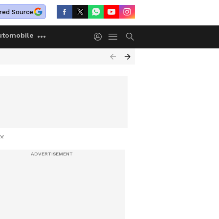
red Source
utomobile
വുമായി ശൈലജ ടീച്ചർ