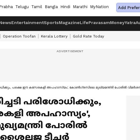
Prabha
Telugu
Tamil
Bangla
Hindi
Marathi
MyNation
Add Prefer
News
Entertainment
Sports
Magazine
Life
Pravasam
Money
Yatra
A
Operation Toofan
Kerala Lottery
Gold Rate Today
ോധിക്കും, പക്ഷെ ഈ കസേരകളി അപഹാസ്യം', കോൺഗ്രസിലെ മുഖ്യമന്ത്രി പോരിൽ വിമർശന
്ചടി പരിശോധിക്കും,
കളി അപഹാസ്യം',
്യമന്ത്രി പോരിൽ
ശൈലജ ടീച്ചർ