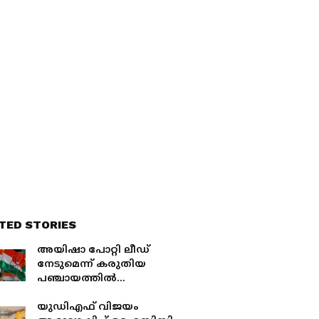
TED STORIES
അയിഷാ പോറ്റി ലീഡ്
നേടുമെന്ന് കരുതിയ
പഞ്ചായത്തില്‍
ബാലഗോപാല്‍ മുന്നില്‍;
എഴുകോണിൽ യുഡിഎഫ്
യുഡിഎഫ് വിജയം