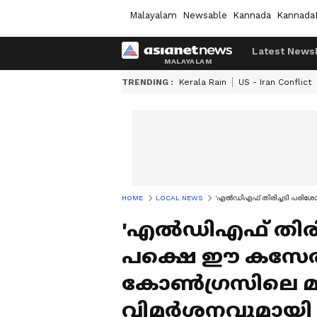
Malayalam
Newsable
Kannada
Kannada
Latest News
TRENDING :
Kerala Rain
US - Iran Conflict
HOME
LOCAL NEWS
'എൽഡിഎഫ് തിരിച്ചടി പരിശ
'എൽഡിഎഫ് തിരിച
പക്ഷെ ഈ കസേര
കോൺഗ്രസിലെ മുഖ
വിമർശനവുമായി 