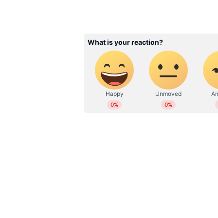
ABOUT THE AUTHOR
Prabeesh PP
PP
2017 മുതല്‍ ഏഷ്യാനെറ്റ് ന്യൂസ
എഡിറ്റര്‍. ഡെവലപ്മെന്റ്റ് സ
പോസ്റ്റ് ഗ്രാജുവേറ്റ് ഡിപ്ലോമ
വാർത്തകൾ, സംസ്ഥാന, ദേശീയ, അന
ആരോഗ്യം തുടങ്ങിയ വിഷയങ്ങളിലു
മാധ്യമപ്രവര്‍ത്തന കാലയളവില്‍ നിര
ഫീച്ചറുകള്‍, അഭിമുഖങ്ങള്‍, ലേഖന
ഡിജിറ്റല്‍ മീഡിയകളില്‍ പ്രവര്