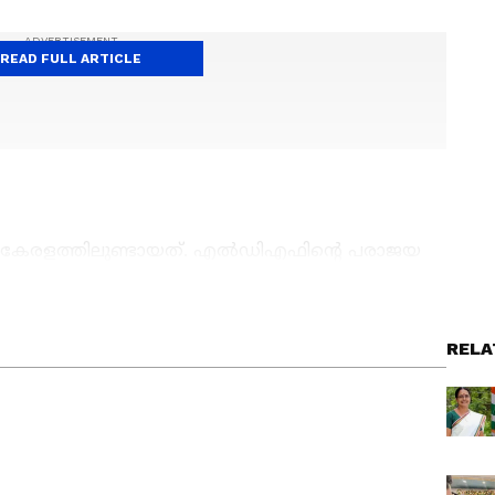
READ FULL ARTICLE
് കേരളത്തിലുണ്ടായത്. എൽഡിഎഫിന്റെ പരാജയ
ശ്‌നങ്ങളിൽ ഇടപെട്ടും രാഷ്ട്രീയ
 ചെയ്തും ഞങ്ങൾ മുന്നോട്ടു പോകും. എന്നാൽ
ws
അറിയാൻ എപ്പോഴും ഏഷ്യാനെറ്റ് ന്യൂസ്
ൺഗ്രസ്സ് നടത്തുന്ന കസേര കളി തികച്ചും
RELA
s
അപ്‌ഡേറ്റുകളും ആഴത്തിലുള്ള
ാനത്തേക്ക് ഇത്ര വലിയ തർക്കമാണെങ്കിൽ ഭാവിയിൽ
ട്ടിംഗും — എല്ലാം ഒരൊറ്റ സ്ഥലത്ത്. ഏത്
വിഷയത്തിൽ ഉചിതമായ തീരുമാനം കൈക്കൊള്ളാൻ
്വസനീയമായ വാർത്തകൾ ലഭിക്കാൻ
Asianet
നിശ്ചിതത്വം മാറ്റി ഗവഃ രൂപീകരിക്കാൻ
രളം കടുത്ത അരാജകത്വത്തിലേക്ക് നീങ്ങും.