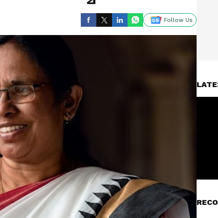
Follow Us
LATE
RECO