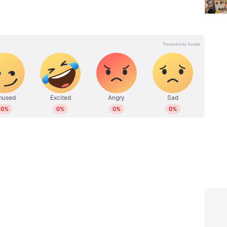
് ഓണ്‍ലൈനില്‍ പ്രവര്‍ത്തിക്കുന്നു. നിലവില്‍ ചീഫ് സബ്
്റ്റഡീസിൽ ബിരുദാനന്തര ബിരുദവും ജേണലിസത്തില്‍
യും നേടി. പ്രാദേശിക, കേരള, ദേശീയ അന്താരാഷ്ട്ര
്താരാഷ്ട്ര വാര്‍ത്തകളും എന്റര്‍ടെയിന്‍മെന്റ്,
ം എഴുതുന്നു. ഒരു പതിറ്റാണ്ട് പിന്നിട്ട
വധി ഗ്രൗണ്ട് റിപ്പോര്‍ട്ടുകള്‍, ന്യൂസ് സ്റ്റോറികള്‍,
ങ്ങള്‍ തുടങ്ങിയവ പ്രസിദ്ധീകരിച്ചു. പ്രിന്റ്, വിഷ്വല്‍,
‍ത്തനപരിചയം. മെയില്‍: prabeesh@asianetnews.in