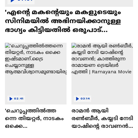
'എന്റെ മകന്റെയും മകളുടെയും
സിനിമയിൽ അഭിനയിക്കാനുള്ള
ഭാഗ്യം കിട്ടിയതിൽ ഒരുപാട്
സന്തോഷം'
02:41
03:14
'ചെറുപ്പത്തിൽത്ത
രാമന്‍ ആയി
ന്നെ തിയറ്റർ, നാടകം
രൺബീർ, കയ്യടി നേടി
ഒക്കെ
യാഷിന്റെ രാവണൻ;
ഇഷ്ടമാണ്.ട്രൈ
കാത്തിരുന്ന