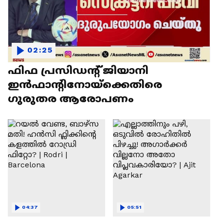
02:25
ഫിഫ പ്രസിഡന്റ് ജിയാനി
ഇൻഫാന്റിനോയ്‌ക്കെതിരെ
ഗുരുതര ആരോപണം
04:37
05:51