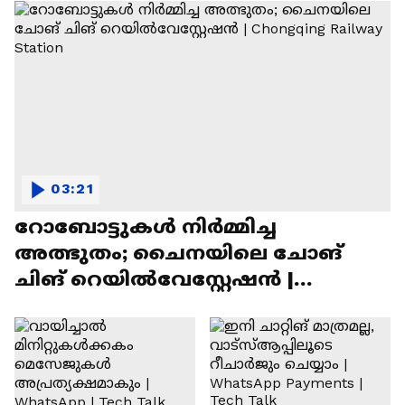
03:21
റോബോട്ടുകൾ നിർമ്മിച്ച
അത്ഭുതം; ചൈനയിലെ ചോങ്
ചിങ് റെയിൽവേസ്റ്റേഷൻ |
Chongqing Railway Station