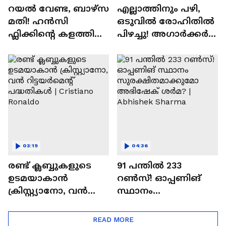
റയല്‍ വേണ്ട, ബാഴ്‌സ
എല്ലാത്തിനും പഴി,
മതി! ഹൻസി
ഒടുവില്‍ രോഹിതില്‍
ഫ്ലിക്കിന്റെ കളത്തില്‍
പിഴച്ചു! അഗാര്‍ക്കർ
റോഡ്രി ഫിറ്റോ? |
വില്ലനോ അതോ
Rodri | Barcelona
വിപ്ലവകാരിയോ? |
Ajit Agarkar
03:19
04:36
രണ്ട്‌ ക്ലബ്ബുകളുടെ
91 പന്തില്‍ 233
ഉടമയാകാന്‍
റണ്‍സ്! ഓപ്പണിങ്
ക്രിസ്റ്റ്യാനോ, വന്‍
സ്ഥാനം
റിട്ടയര്‍മെന്റ്‌
സുരക്ഷിതമാക്കുമോ
പദ്ധതികള്‍ | Cristiano
അഭിഷേക് ശർമ? |
READ MORE