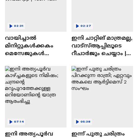
02:31
02:27
വായിച്ചാൽ
ഇനി ചാറ്റിങ് മാത്രമല്ല,
മിനിറ്റുകൾക്കകം
വാട്‌സ്‌ആപ്പിലൂടെ
മെസേജുകള്‍
റീചാർജും ചെയ്യാം |
അപ്രത്യക്ഷമാകും |
WhatsApp Payments |
WhatsApp | Tech Talk
Tech Talk
07:14
05:38
ഇനി അത്യപൂര്‍വ
ഇന്ന് പുതു ചരിത്രം