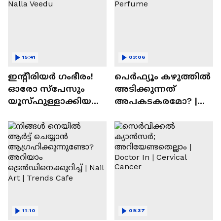
15:41
03:06
ഇന്റീരിയർ ഗംഭീരം!
പെർഫ്യൂം കഴുത്തിൽ
ഓരോ സ്‌പേസും
അടിക്കുന്നത്
യൂസ്ഫുള്ളാക്കിയ
അപകടകരമോ? |
വീട് | Nalla Veedu
Perfume
11:10
09:37