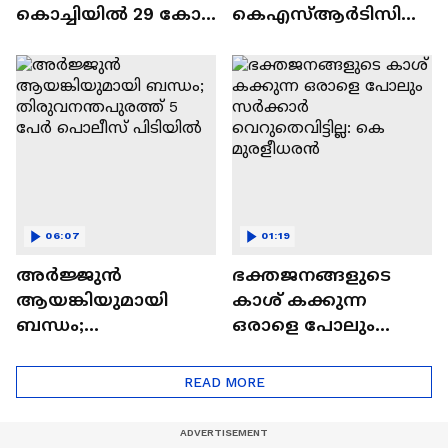
കൊച്ചിയിൽ 29 കോടി
കെഎസ്ആർടിസി
തട്ടിച്ച് മൈമോ
ബസ് തലകീഴായി
ഫിനാൻഷ്യൽ
മറിഞ്ഞ് അപകടം;
സർവീസസ് | Indian
വാഹനത്തിലുണ്ടായി
bank
രുന്നത് 25-ഓളം
യാത്രക്കാർ
06:07
01:19
അർജ്ജുൻ
ഭക്തജനങ്ങളുടെ
ആയങ്കിയുമായി
കാശ് കക്കുന്ന
ബന്ധം;
ഒരാളെ പോലും
തിരുവനന്തപുരത്ത് 5
സർക്കാർ
പേർ പൊലീസ്
വെറുതെവിട്ടില്ല: കെ
READ MORE
പിടിയിൽ
മുരളീധരൻ