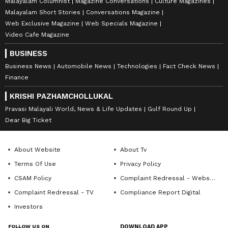
Malayalam Columnist
Magazine Conversations
Culture Magazines
Malayalam Short Stories
Conversations Magazine
Web Exclusive Magazine
Web Specials Magazine
Video Cafe Magazine
BUSINESS
Business News
Automobile News
Technologies
Fact Check News
Finance
KRISHI PAZHAMCHOLLUKAL
Pravasi Malayali World, News & Life Updates
Gulf Round Up
Dear Big Ticket
About Website
About Tv
Terms Of Use
Privacy Policy
CSAM Policy
Complaint Redressal - Website
Complaint Redressal - TV
Compliance Report Digital
Investors
FOLLOW US ON
DOWNLOAD APP