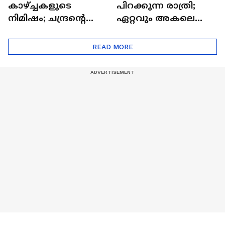
കാഴ്ച്ചകളുടെ
പിറക്കുന്ന രാത്രി;
നിമിഷം; ചന്ദ്രന്റെ
ഏറ്റവും അകലെ
മറുപുറത്തേക്കുള്ള
ആര്‍ട്ടിമെസ് 2 സംഘം
ഒറിയോണിന്റെ യാത്ര
READ MORE
ആരംഭിച്ചു