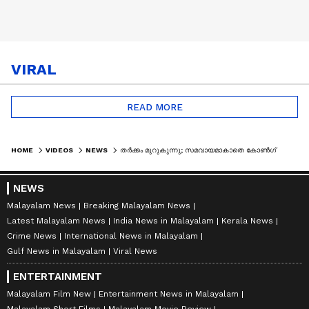
VIRAL
READ MORE
HOME
VIDEOS
NEWS
തർക്കം മുറുകുന്നു; സമവായമാകാതെ കോൺഗ്രസിലെ മന്ത്രി സ്ഥാന ചർച്ചകൾ | CONGRESS | UDF CABINET
NEWS
Malayalam News
Breaking Malayalam News
Latest Malayalam News
India News in Malayalam
Kerala News
Crime News
International News in Malayalam
Gulf News in Malayalam
Viral News
ENTERTAINMENT
Malayalam Film New
Entertainment News in Malayalam
Malayalam Short Films
Malayalam Movie Review