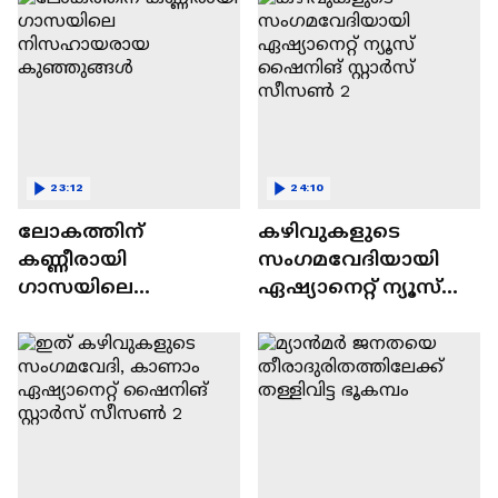
23:12
24:10
ലോകത്തിന്
കഴിവുകളുടെ
കണ്ണീരായി
സംഗമവേദിയായി
ഗാസയിലെ
ഏഷ്യാനെറ്റ് ന്യൂസ്
നിസഹായരായ
ഷൈനിങ് സ്റ്റാർസ്
കുഞ്ഞുങ്ങൾ
സീസൺ 2