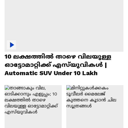
10 ലക്ഷത്തിൽ താഴെ വിലയുള്ള
ഓട്ടോമാറ്റിക്ക് എസ്‍യുവികൾ |
Automatic SUV Under 10 Lakh