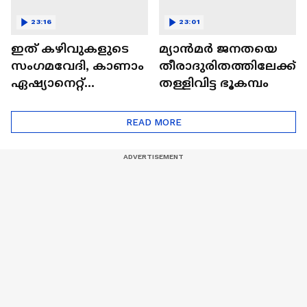
23:16
23:01
ഇത് കഴിവുകളുടെ
മ്യാൻമർ ജനതയെ
സംഗമവേദി, കാണാം
തീരാദുരിതത്തിലേക്ക്
ഏഷ്യാനെറ്റ്
തള്ളിവിട്ട ഭൂകമ്പം
ഷൈനിങ് സ്റ്റാർസ്
സീസൺ 2
READ MORE