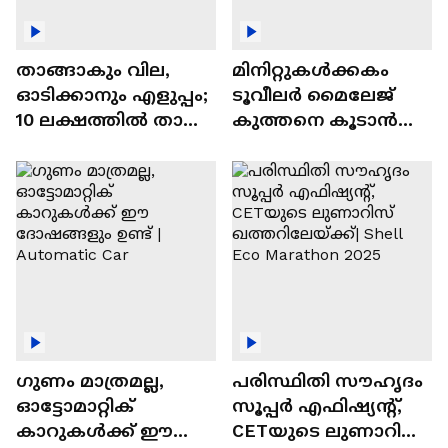
താങ്ങാകും വില,
മിനിറ്റുകൾക്കകം
ഓടിക്കാനും എളുപ്പം;
ടൂവീലർ മൈലേജ്
10 ലക്ഷത്തിൽ താഴെ
കുത്തനെ കൂടാൻ
വിലയുള്ള
ചില സൂത്രങ്ങൾ
ഓട്ടോമാറ്റിക്ക്
എസ്‍യുവികൾ
ഗുണം മാത്രമല്ല,
പരിസ്ഥിതി സൗഹൃദം
ഓട്ടോമാറ്റിക്
സൂപ്പർ എഫിഷ്യന്റ്,
കാറുകൾക്ക് ഈ
CETയുടെ ലുണാറിസ്