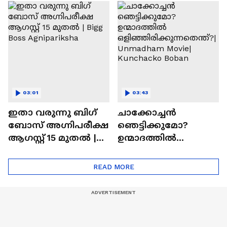
ചെയ്യാനുള്ള
രാമായണ ട്രെയിലർ
ആത്മവിശ്വാസമുണ്ടാ
എത്തി | Ramayana
യിരുന്നില്ല'
Movie
03:01
03:43
ഇതാ വരുന്നു ബിഗ്
ചാക്കോച്ചന്‍
ബോസ് അഗ്നിപരീക്ഷ
ഞെട്ടിക്കുമോ?
ആഗസ്റ്റ് 15 മുതൽ |
ഉന്മാദത്തിൽ
Bigg Boss Agnipariksha
ഒളിഞ്ഞിരിക്കുന്നതെ
ന്ത്?| Unmadham
READ MORE
Movie| Kunchacko
Boban