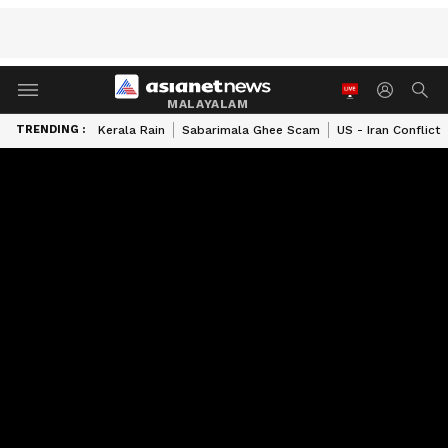
MALAYALAM
TRENDING :
Kerala Rain
Sabarimala Ghee Scam
US - Iran Conflict