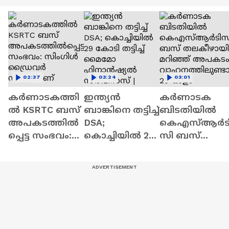
02:37
03:24
03:01
കർണാടകത്തി
ഇന്ത്യൻ
കർണാടക
ൽ KSRTC ബസ്
ബാങ്കിനെ തട്ടിച്ച്
ബിടതിയിൽ
അപകടത്തിൽ
DSA;
കെഎസ്ആർട
പ്പെട്ട സംഭവം:
കൊച്ചിയിൽ 29
സി ബസ്
സിംഗിൾ
കോടി തട്ടിച്ച്
തലകീഴായി
ഡ്രൈവർ
മൈമോ
മറിഞ്ഞ്
ഡ്യൂട്ടിയാണ്
ഫിനാൻഷ്യൽ
അപകടം;
അപകടകാരണ
സർവീസസ് |
വാഹനത്തിലു
മെന്ന്
Indian bank
ണ്ടായിരുന്നത്
ജീവനക്കാർ
25-ഓളം
യാത്രക്കാർ