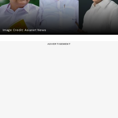
Image Credit:
Asianet News