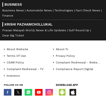
BUSINESS
Business News
Automobile News
Technologies
Fact Check News
Finance
KRISHI PAZHAMCHOLLUKAL
Pravasi Malayali World, News & Life Updates
Gulf Round Up
Dear Big Ticket
About Website
About Tv
Terms Of Use
Privacy Policy
CSAM Policy
Complaint Redressal - Website
Complaint Redressal - TV
Compliance Report Digital
Investors
FOLLOW US ON
DOWNLOAD APP
© Copyright 2026 Asianxt Digital Technologies Private Limited (Formerly
known as Asianet News Media & Entertainment Private Limited) | All Rights