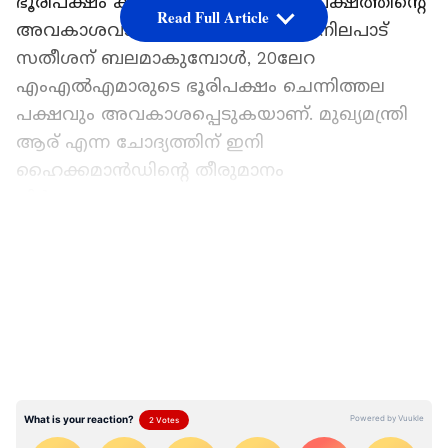
ഭൂരിപക്ഷം കിട്ടിയെന്നാണ് കെ സി പക്ഷത്തിന്‍റെ
Read Full Article
അവകാശവാദം. ഘടകക്ഷികളുടെ നിലപാട്
സതീശന് ബലമാകുമ്പോള്‍, 20ലേറ
എംഎല്‍എമാരുടെ ഭൂരിപക്ഷം ചെന്നിത്തല
പക്ഷവും അവകാശപ്പെടുകയാണ്. മുഖ്യമന്ത്രി
ആര് എന്ന ചോദ്യത്തിന് ഇനി
ഹൈക്കമാൻഡിന്റെ തീരുമാനം
നിർണായകമാകും.
LATEST VIDEOS
മുഖ്യമന്ത്രിയെ തീരുമാനിക്കാനുള്ള ചർച്ചകളിൽ
എംഎൽഎമാരുടെ എണ്ണത്തിൽ
പ്രതീക്ഷയർപ്പിക്കുകയാണ് കെ സി
വേണുഗോപാൽ. ബഹുഭൂരിപക്ഷം
എംഎൽഎമാരുടെ പിന്തുണ എങ്ങനെ
അവഗണിക്കും എന്നാണ് കെഎസി
പക്ഷത്തിന്റെ ചോദ്യം. വിഡി അനുകൂല
കമന്റുകളും പ്രകടനവും പിആർ ആണെന്നാണ്