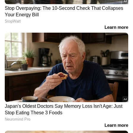
ലഭിക്കാൻ
Asianet News Malayalam
രംഗത്തെത്തിയിരുന്നു. മുന്നണി രാഷ്ട്രീയം
എന്നത് ഒറ്റക്കക്ഷി തീരുമാനം അല്ലെന്നും
മധ്യപ്രദേശിലെ അനുഭവം കോണ്‍ഗ്രസ്
ഓര്‍ക്കണമെന്നും അദ്ദേഹം ഫേസ്ബുക്കില്‍
കുറിച്ചു.
RECOMMENDED STORIES