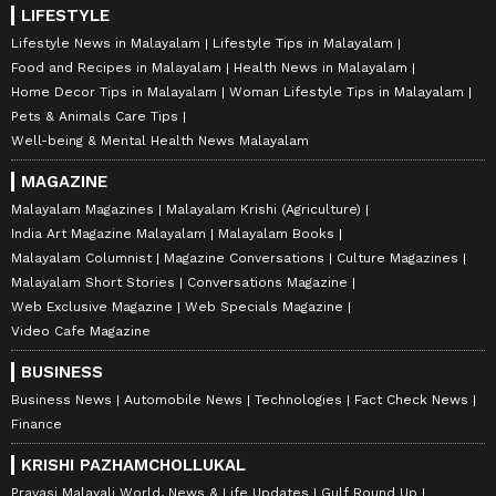
LIFESTYLE
Lifestyle News in Malayalam
Lifestyle Tips in Malayalam
Food and Recipes in Malayalam
Health News in Malayalam
Home Decor Tips in Malayalam
Woman Lifestyle Tips in Malayalam
Pets & Animals Care Tips
Well-being & Mental Health News Malayalam
MAGAZINE
Malayalam Magazines
Malayalam Krishi (Agriculture)
India Art Magazine Malayalam
Malayalam Books
Malayalam Columnist
Magazine Conversations
Culture Magazines
Malayalam Short Stories
Conversations Magazine
Web Exclusive Magazine
Web Specials Magazine
Video Cafe Magazine
BUSINESS
Business News
Automobile News
Technologies
Fact Check News
Finance
KRISHI PAZHAMCHOLLUKAL
Pravasi Malayali World, News & Life Updates
Gulf Round Up