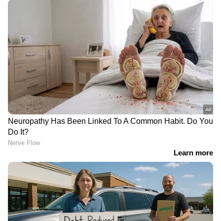
മുഖ്യമന്ത്രി ആയി ആര് വേണമെങ്കിലും വരട്ടെ.
അത് പാർട്ടി തീരുമാനിക്കും. പരിധി വിട്ടാൽ
എല്ലാ പരിധിയും വിടും. ഓർമ്മ പുസ്തകത്തിന്റെ
താളുകൾ തുറപ്പിക്കരുത്. ഗിവ് റെസ്പക്ട് ആന്‍റ്
ടേക്ക് റെസ്പക്ട്