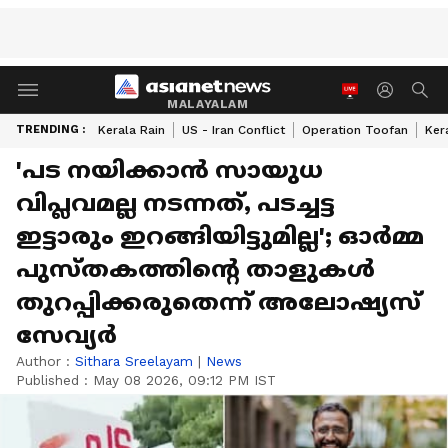
MALAYALAM
TRENDING :
Kerala Rain
US - Iran Conflict
Operation Toofan
Ker
'പട നയിക്കാൻ സായുധ
വിപ്ലവമല്ല നടന്നത്, പടച്ചട്ട
ഇട്ടാരും ഇറങ്ങിയിട്ടുമില്ല'; ഓർമ്മ
പുസ്തകത്തിന്‍റെ താളുകൾ
തുറപ്പിക്കരുതെന്ന് അലോഷ്യസ്
സേവ്യർ
Author :
Sithara Sreelayam
|
News
Published :
May 08 2026, 09:12 PM IST