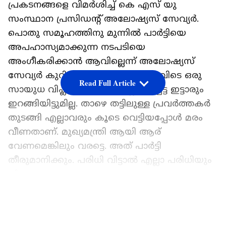
പ്രകടനങ്ങളെ വിമർശിച്ച് കെ എസ് യു
സംസ്ഥാന പ്രസിഡന്‍റ് അലോഷ്യസ് സേവ്യർ.
പൊതു സമൂഹത്തിനു മുന്നിൽ പാർട്ടിയെ
അപഹാസ്യമാക്കുന്ന നടപടിയെ
അംഗീകരിക്കാൻ ആവില്ലെന്ന് അലോഷ്യസ്
സേവ്യർ കുറിച്ചു. പട നയിക്കാൻ ഇവിടെ ഒരു
Read Full Article
സായുധ വിപ്ലവവും നടന്നിട്ടില്ല. പടച്ചട്ട ഇട്ടാരും
ഇറങ്ങിയിട്ടുമില്ല. താഴെ തട്ടിലുള്ള പ്രവർത്തകർ
തുടങ്ങി എല്ലാവരും കൂടെ വെട്ടിയപ്പോൾ മരം
വീണതാണ്. മുഖ്യമന്ത്രി ആയി ആര്
വേണമെങ്കിലും വരട്ടെ. അത് പാർട്ടി
തീരുമാനിക്കും. പരിധി വിട്ടാൽ എല്ലാ പരിധിയും
വിടും.
ഏഷ്യാനെറ്റ് ന്യൂസ് പ്രധാന വാർത്താ സ്രോതസായി
LATEST VIDEOS
തെരഞ്ഞെടുക്കുക