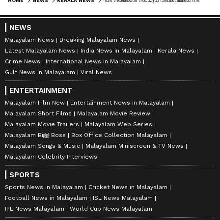
HOME
NEWS
KERALA NEWS
'പട നയിക്കാൻ സായുധ വിപ്ലവമല്ല നടന്നത്, പടച്ചട്ട ഇട്ടാരും ഇറങ്ങിയിട്ടുമില്ല'; ഓർമ്മ പുസ്തകത്തിന്‍റെ താളുകൾ തുറപ്പിക്കരുതെന്ന് അലോഷ്യസ് സേവ്യർ
NEWS
Malayalam News
Breaking Malayalam News
Latest Malayalam News
India News in Malayalam
Kerala News
Crime News
International News in Malayalam
Gulf News in Malayalam
Viral News
ENTERTAINMENT
Malayalam Film New
Entertainment News in Malayalam
Malayalam Short Films
Malayalam Movie Review
Malayalam Movie Trailers
Malayalam Web Series
Malayalam Bigg Boss
Box Office Collection Malayalam
Malayalam Songs & Music
Malayalam Miniscreen & TV News
Malayalam Celebrity Interviews
SPORTS
Sports News in Malayalam
Cricket News in Malayalam
Football News in Malayalam
ISL News Malayalam
IPL News Malayalam
World Cup News Malayalam