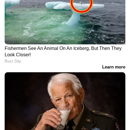
സത്യപ്രതിജ്ഞാ ചടങ്ങിൽ
ലത്തീൻ സഭയുടെ
വന്ദേമാതരം മുഴുവൻ
അതൃപ്തി മാറ്റാൻ
ആലപിച്ചതിൽ ആശങ്ക
സർക്കാർ, ബിഷപ്പ്
രേഖപ്പെടുത്തി മുഹമ്മദ്
ഹൗസിലെത്തി ആർച്ച്
റിയാസ്; 'കണ്ണടച്ച്
ബിഷപ്പ് അടക്കമുള്ളവരെ
എതിർക്കുകയല്ല,
കണ്ട് മുഖ്യമന്ത്രി വി ഡി
ഭരണഘടന
സതീശൻ
മുറുകെപ്പിടിക്കണം'
എടത്തിരുത്തി യുവാവിൻ്റെ
നോർത്ത് ബ്ലോക്കിൽ
കൊലപാതകം: പ്രതി
മുഖ്യമന്ത്രിയും അഞ്ച്
അനൂപ് പിടിയിൽ, അഞ്ച്
പ്രമുഖ മന്ത്രിമാരും,
ക്രിമിനൽ കേസുകളിൽ
സെക്രട്ടേറിയേറ്റിൽ