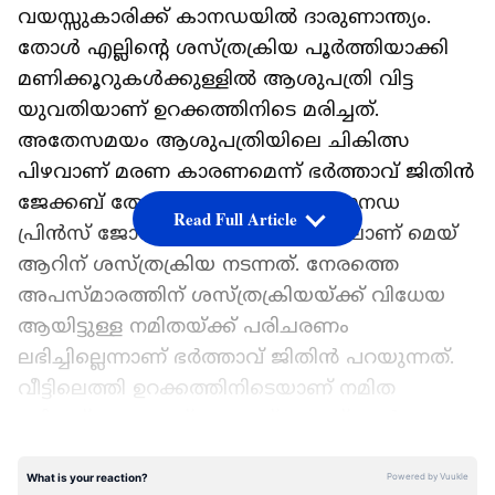
വയസ്സുകാരിക്ക് കാനഡയിൽ ദാരുണാന്ത്യം.
തോൾ എല്ലിന്റെ ശസ്ത്രക്രിയ പൂർത്തിയാക്കി
മണിക്കൂറുകൾക്കുള്ളിൽ ആശുപത്രി വിട്ട
യുവതിയാണ് ഉറക്കത്തിനിടെ മരിച്ചത്.
അതേസമയം ആശുപത്രിയിലെ ചികിത്സ
പിഴവാണ് മരണ കാരണമെന്ന് ഭർത്താവ് ജിതിൻ
ജേക്കബ് തോമസ് ആരോപിച്ചു. കാനഡ
Read Full Article
പ്രിൻസ് ജോർജിലെ ആശുപത്രിയിലാണ് മെയ്
ആറിന് ശസ്ത്രക്രിയ നടന്നത്. നേരത്തെ
അപസ്മാരത്തിന് ശസ്ത്രക്രിയയ്ക്ക് വിധേയ
ആയിട്ടുള്ള നമിതയ്ക്ക് പരിചരണം
ലഭിച്ചില്ലെന്നാണ് ഭർത്താവ് ജിതിൻ പറയുന്നത്.
വീട്ടിലെത്തി ഉറക്കത്തിനിടെയാണ് നമിത
മരിച്ചത്. ബുധനാഴ്ച ആണ് പോസ്റ്റ്മോർട്ടം
നടത്തുക. സംസ്കാരം കാനഡയിൽ തന്നെ
നടത്താനാണ് കുടുംബത്തിൻറെ തീരുമാനം.