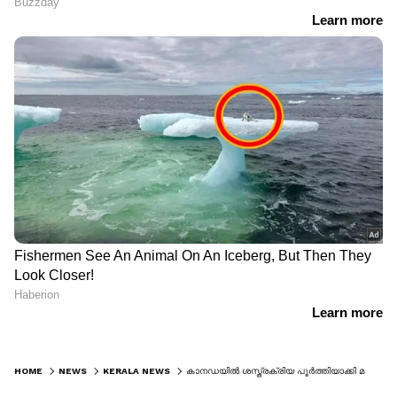
HOME
NEWS
KERALA NEWS
കാനഡയിൽ ശസ്ത്രക്രിയ പൂർത്തിയാക്കി മണിക്കൂറുകൾക്കുള്ളിൽ മലയാളി യുവതി മരിച്ചു; ചികിത്സ പിഴവെന്ന് ആരോപണം