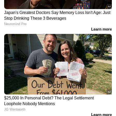
പ്രതിയെന്ന് പൊലീസ്
മന്ത്രിമാരുടെ ഓഫീസുകൾ
നിശ്ചയിച്ചു
LATEST VIDEOS
CJP സമരത്തിലെ
സ്ത്രീകൾക്കെതിരെ വിദ്വേഷ
പരാമർഷം; RSS സഹയാത്രികൻ