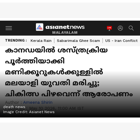
MALAYALAM
TRENDING :
Kerala Rain
Sabarimala Ghee Scam
US - Iran Conflict
കാനഡയിൽ ശസ്ത്രക്രിയ
പൂർത്തിയാക്കി
മണിക്കൂറുകൾക്കുള്ളിൽ
മലയാളി യുവതി മരിച്ചു;
ചികിത്സ പിഴവെന്ന് ആരോപണം
Author :
Ameena Shirin
death news
Published :
May 10 2026, 11:00 AM IST
Image Credit:
Asianet News