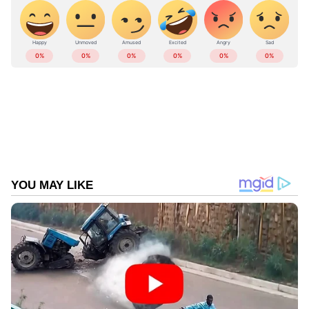
Add Asianetnews as a Preferred
Source
LATEST VIDEOS
കേരളത്തിലെ എല്ലാ വാർത്തകൾ
Kerala
News
അറിയാൻ എപ്പോഴും ഏഷ്യാനെറ്റ്
ന്യൂസ് വാർത്തകൾ.
Malayalam News
തത്സമയ അപ്‌ഡേറ്റുകളും ആഴത്തിലുള്ള