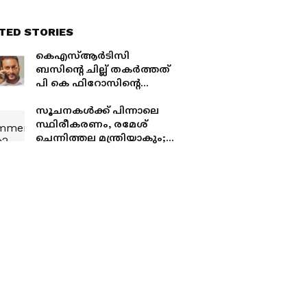
TED STORIES
കെഎസ്ആർടിസി
ബസിന്‍റെ ചില്ല് തകർത്തത്
പി കെ ഫിറോസിന്‍റെ
ബന്ധു എന്ന് പ്രചരണം;
കടുത്ത വിമർശനവുമായി
സൂചനകൾക്ക് പിന്നാലെ
നിയുക്ത എംഎൽഎ
സ്ഥിരീകരണം, രമേശ്
ചെന്നിത്തല മന്ത്രിയാകും;
ആഭ്യന്തര വകുപ്പ്
കൈകാര്യം ചെയ്യും