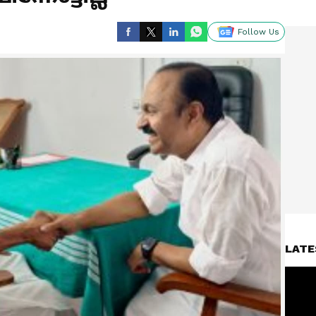
Follow Us
LATE