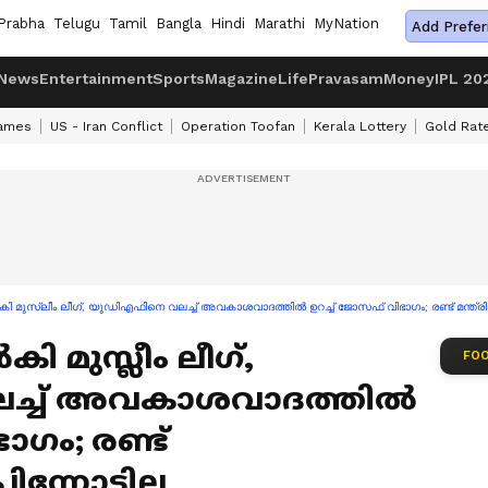
Prabha
Telugu
Tamil
Bangla
Hindi
Marathi
MyNation
Add Prefer
News
Entertainment
Sports
Magazine
Life
Pravasam
Money
IPL 20
ames
US - Iran Conflict
Operation Toofan
Kerala Lottery
Gold Rat
കി മുസ്ലീം ലീഗ്, യുഡിഎഫിനെ വലച്ച് അവകാശവാദത്തിൽ ഉറച്ച് ജോസഫ് വിഭാഗം; രണ്ട് മന്ത്രി
ി മുസ്ലീം ലീഗ്,
FOO
ച്ച് അവകാശവാദത്തിൽ
ാഗം; രണ്ട്
ന്നോട്ടില്ല