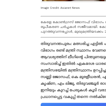
Image Credit:
Asianet News
കേരള കോണ്‍ഗ്രസ് ജോസഫ് വിഭാഗം രണ്ട
രൂപീകരണ ചർച്ചകൾ സജീവമായി. കോൺഗ്രസ
പുറത്തുവന്നപ്പോൾ, മുഖ്യമന്ത്രിയടക
തിരുവനന്തപുരം: മത്സരിച്ച എട്ടി
വിഭാഗം രണ്ട് മന്ത്രി സ്ഥാനം വേണ
ആവശ്യത്തിന് ലീഗിന്‍റെ പിന്തുണയു
സംസാരിച്ച് ഇതിൽ ഏകദേശ ധാരണയ
മന്ത്രിസഭയിൽ മന്ത്രിസ്ഥാനം ഉറപ്പി
സണ്ണി ജോസഫ്, കെ മുരളീധരൻ, എപ
കൃഷ്ണ, എം ലിജു, തിരുവഞ്ചൂർ രാധ
ഇനിയും കുറച്ച് പേരുകള്‍ കൂടി 
പ്രധാനപ്പെട്ട വകുപ്പ് തന്നെ നൽകി