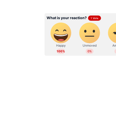
AS
Aishwarya S Babu