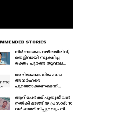
MMENDED STORIES
നിർണായക വഴിത്തിരിവ്,
തെളിവായി സൂക്ഷിച്ച
രക്തം പുരണ്ട തൂവാല
എലി കൊണ്ടുപോയിട്ടില്ല;
ഫസൽ വധക്കേസിലെ
അഭിഭാഷക നിയമനം:
തൂവാല കണ്ടെത്തി
അനർഹരെ
പുറത്താക്കണമെന്ന്
ലോയേഴ്സ് കോൺഗ്രസ്;
മുഖ്യമന്ത്രിക്ക്
ആറ് പേർക്ക് പുതുജീവൻ
നിഷേധാത്മക
നൽകി മടങ്ങിയ പ്രസാദ്; 10
നിലപാടെന്നും
വർഷത്തിനിപ്പുറവും നീതി
ആരോപണം
കിട്ടാതെ കുടുംബം, ഇടിച്ച
വാഹനം കാണാമറയത്ത്