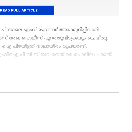
READ FULL ARTICLE
 പിന്നാലെ എംവിഐ വാർത്താക്കുറിപ്പിറക്കി.
ൻസ് രേഖ പൊലീസ് പുറത്തുവിടുകയും ചെയ്തു.
 ഐ പിഴയിട്ടത് നാലായിരം രൂപയാണ്.
ംവിഐ പി വി ബിജുവിനെതിരെ പൊലീസ് പരാതി
തകൾ
Kerala News
അറിയാൻ എപ്പോഴും
കൾ.
Malayalam News
തത്സമയ
ള വിശകലനവും സമഗ്രമായ റിപ്പോർട്ടിംഗും —
ഏത് സമയത്തും, എവിടെയും വിശ്വസനീയമായ
et News Malayalam