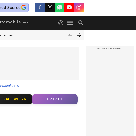
red Source
utomobile
e Today
ിഐക്കെതിരെ പരാതി നൽകും
TBALL WC '26
CRICKET