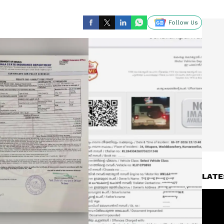
Follow Us
LATE