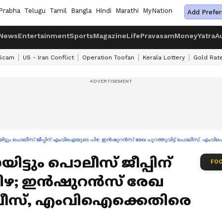
Prabha
Telugu
Tamil
Bangla
Hindi
Marathi
MyNation
Add Prefer
News
Entertainment
Sports
Magazine
Life
Pravasam
Money
Yatra
A
 Scam
US - Iran Conflict
Operation Toofan
Kerala Lottery
Gold Rat
്ടും പൊലീസ് ജീപ്പിന് എംവിഐയുടെ പിഴ; ഇൻഷുറൻസ് രേഖ പുറത്തുവിട്ട് പൊലീസ്, എംവ
്ടും പൊലീസ് ജീപ്പിന്
FOO
ഴ; ഇൻഷുറൻസ് രേഖ
പൊലീസ്, എംവിഐക്കെതിരെ