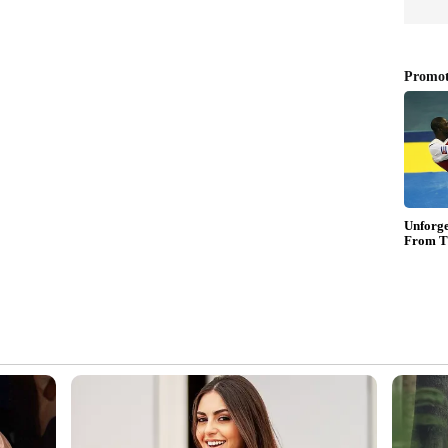
കുമോ? മുകേഷിന്‍റെ രാജിക്കായി
ന സെക്രട്ടേറിയറ്റ് ഇന്ന്