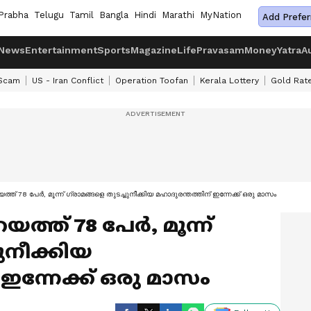
Prabha
Telugu
Tamil
Bangla
Hindi
Marathi
MyNation
Add Prefer
News
Entertainment
Sports
Magazine
Life
Pravasam
Money
Yatra
A
 Scam
US - Iran Conflict
Operation Toofan
Kerala Lottery
Gold Rat
് 78 പേര്‍, മൂന്ന് ഗ്രാമങ്ങളെ തുടച്ചുനീക്കിയ മഹാദുരന്തത്തിന് ഇന്നേക്ക് ഒരു മാസം
ത് 78 പേര്‍, മൂന്ന്
ചുനീക്കിയ
ഇന്നേക്ക് ഒരു മാസം