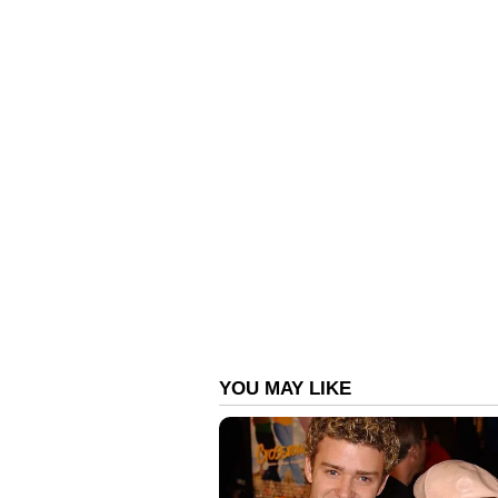
ഇനി അവർക്ക് ആവശ്യം.
നിർണായക തീരുമാനം ഇന്നുണ്ടാ
സമ്മർദമേറുന്നു, സിപിഎം സംസ്ഥാ