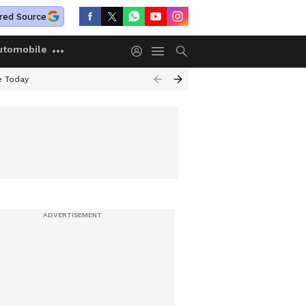
red Source
utomobile
e Today