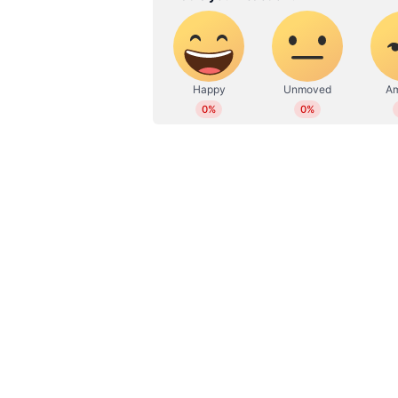
കേരളം ഇന്നേ വരേ കണ്ടിട്ടാല്ലാത്
കാണേണ്ടി വന്നു. ദുരിതക്കയത്തി
കരങ്ങളുണ്ടായിരുന്നു. സഹായം എല്ലായ
നേതൃത്വത്തിൽ ഏകോപനം നടന്നു. പ
നടത്തി. ദുരന്തത്തിലകപ്പെട്ട മനു
കേന്ദ്രങ്ങളിലാണ്. കൈവിട്ട് പോയ