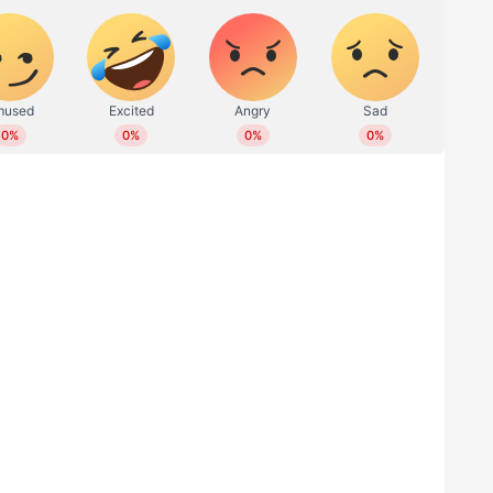
ത രീതിയിലുള്ള കൂട്ട സംസ്കാരവും ദുരത്തിനൊടുവിൽ
ലായ നാടിനെ ചേർത്ത് പിടിക്കാൻ നിരവധി
ിടത്ത് നിന്നും എത്തി. മുഖ്യമന്ത്രിയുടെ
്രധാനമന്ത്രിയും പ്രതിപക്ഷ നേതാവും സന്ദർശനം
ഷ്യർ ഇന്ന് താൽക്കാലിക പുനരധിവാസ
 ജീവിതം തിരികെ പിടിക്കാനുള്ള കൈത്താങ്ങാണ്