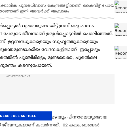
താൽക്കാലിക പുനരധിവാസ കേന്ദ്രങ്ങളിലാണ്. കൈവിട്ട് പോയ
്താങ്ങാണ് ഇനി അവർക്ക് ആവശ്യം
്പൊട്ടൽ ദുരന്തമുണ്ടായിട്ട് ഇന്ന് ഒരു മാസം.
 പേരുടെ ജീവനാണ് ഉരുൾപ്പൊട്ടലിൽ പൊലിഞ്ഞത്.
്. ഉറ്റബന്ധുക്കളെയും സുഹൃത്തുക്കളെയും
്ളവർ ദുരന്തമുണ്ടാക്കിയ വേദനകളിലാണ് ഇപ്പോഴും
ൂരത്തിൽ പുഞ്ചിരിമട്ടം, മുണ്ടക്കൈ, ചൂരൽമല
ദുരന്തം കടന്നുപോയത്.
READ FULL ARTICLE
ുത്ത് ഇരുണ്ട് പെയ്ത മഴയും പിന്നാലെയുണ്ടായ
കിന് ജീവനുകളാണ് കവര്‍ന്നത്. 62 കുടുംബങ്ങൾ