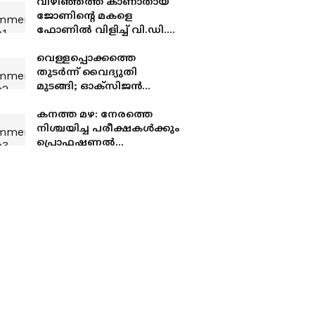
വിഴിഞ്ഞത്ത് കാണാതായ
ജോണിന്റെ മകളെ
ഫോണിൽ വിളിച്ച് വി.ഡി.
സതീശൻ, തിരച്ചിൽ
ഊർജിതമാക്കുമെന്ന് ഉറപ്പ്
വെള്ളപ്പൊക്കത്തെ
നൽകി
തുടർന്ന് വൈദ്യുതി
മുടങ്ങി; ഓക്സിജൻ
കോൺസെൻട്രേറ്റർ
പ്രവർത്തിക്കാതായതിനെ
കനത്ത മഴ: നേരത്തെ
തുടർന്ന്
നിശ്ചയിച്ച പരീക്ഷകൾക്കും
ചികിത്സയിലായിരുന്ന
പ്രൊഫഷണൽ
രോഗി മരിച്ചു
കോളേജുകൾക്കും
ബാധകമല്ല; കോഴിക്കോട്
ജില്ലയിലെ വിദ്യാഭ്യാസ
സ്ഥാപനങ്ങൾക്ക് നാളെ
അവധി