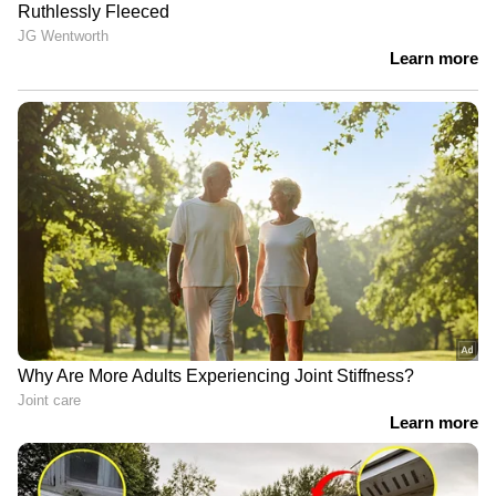
ഇന്ത്യയെ അതീവ ജാഗ്രതയിലാക്കിയിട്ടുണ്ട്,
കൂടാതെ അതിർത്തി കടന്നുള്ള
ഭീഷണികളെക്കുറിച്ചുള്ള വർദ്ധിച്ച
ആശങ്കയെയാണ് പാകിസ്ഥാന്‍റെ
ദ്രുതഗതിയിലുള്ള പ്രതികരണം
സൂചിപ്പിക്കുന്നത്.