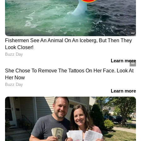
നൽകി
`പട്ടാഭിഷേകം കഴിഞ്ഞാൽ
മുഖ്യമന്ത്രിയെ
വാഗ്ദാനങ്ങൾ മറക്കുന്നത്
അപകീർത്തിപ്പെടുത്തി
രാജശീലം'; മുഖ്യമന്ത്രി
ഫേസ്ബുക്ക് പോസ്റ്റ്;
വിഡി സതീശനെതിരെ
പൊലീസ് കേസെടുത്തു
വീണ്ടും വിമർശനവുമായി
ജിൻ്റോ ജോൺ
വ്യോമ ആസ്തികളുടെ സംരക്ഷണം
തങ്ങളുടെ വ്യോമ ആസ്തികൾ
സംരക്ഷിക്കുന്നതിനായി പാകിസ്ഥാൻ പ്രത്യേക
മുൻകരുതലുകൾ എടുത്തിട്ടുണ്ടെന്നും,
സൈനിക ജെറ്റുകളും നിർണായക
സ്ഥാപനങ്ങളും ഏത് ആക്രമണങ്ങളിൽ നിന്നും