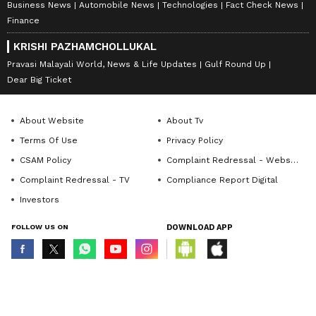
Business News
Automobile News
Technologies
Fact Check News
Finance
KRISHI PAZHAMCHOLLUKAL
Pravasi Malayali World, News & Life Updates
Gulf Round Up
Dear Big Ticket
About Website
About Tv
Terms Of Use
Privacy Policy
CSAM Policy
Complaint Redressal - Website
Complaint Redressal - TV
Compliance Report Digital
Investors
FOLLOW US ON
DOWNLOAD APP
© Copyright 2026 Asianxt Digital Technologies Private Limited (Formerly
known as Asianet News Media & Entertainment Private Limited) | All Rights
Reserved