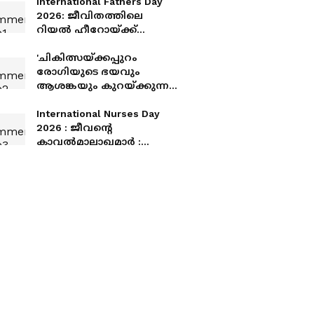
International Fathers Day
2026: ജീവിതത്തിലെ
റിയൽ ഹീറോയ്ക്ക്
ആശംസകൾ നേരാം
'ചികിത്സയ്ക്കപ്പുറം
രോഗിയുടെ ഭയവും
ആശങ്കയും കുറയ്ക്കുന്ന
കരുതലുള്ള സാന്നിധ്യമാണ്
പലപ്പോഴും നഴ്സിന്റെ
International Nurses Day
ഏറ്റവും വലിയ സംഭാവന'
2026 : ജീവന്റെ
കാവൽമാലാഖമാർ :
ഇന്ത്യൻ സാഹചര്യത്തിലെ
നഴ്സിം​ഗ് മേഖലയുടെ
അവസ്ഥ