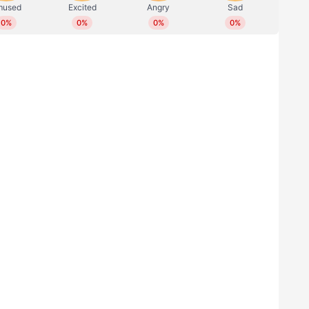
സ്പൂണ്‍ വെളിച്ചെണ്ണയും മിശ്രിതമാക്കുക. ശേഷം
മുള്ള കയ്യിലും) പുരട്ടി നന്നായി മസാജ് ചെയ്യുക.
െ വരള്‍ച്ച കുറയ്ക്കാന്‍ സഹായിക്കും.
ഗിക്കുന്ന ഒന്നാണ് പെട്രോളിയം ജെല്ലി. ഇവ
ാന്‍ സഹായിക്കും.