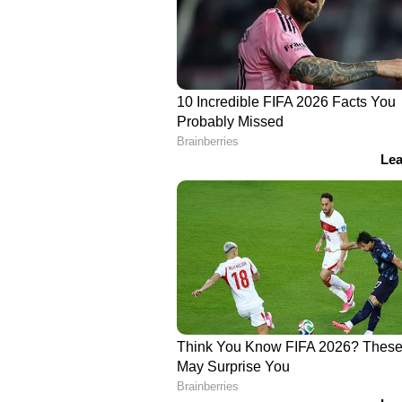
ഏഴ്...
രണ്ട് ടീസ്പൂണ്‍ കടലമാവില്‍ ഒരു ട
ശേഷം ഈ മിശ്രിതം മുഖത്ത് പുരട്ടി
മോയിസ്ചറൈസറായി ഈ പാക്ക് പ്രവര
ശ്രദ്ധിക്കുക: അലർജി സംബന്ധമായ പ്
സ്ക്രബുകളും ഉപയോ​ഗിക്കുന്നതിന് മ
ഡോക്ടറെ 'കൺസൾട്ട്' ചെയ്തതിന് 
ഉത്തമം.
Also read: മുഖം കണ്ടാല്‍ പ്രായ
കഴിക്കാം ഈ പത്ത് ഭക്ഷണങ്ങള്‍
youtubevideo