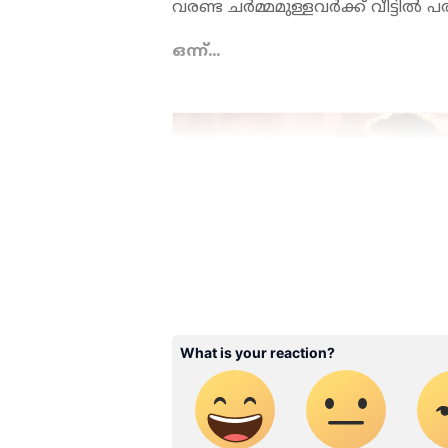
വരണ്ട ചര്‍മ്മമുള്ളവര്‍ക്ക് വീട്ടില
ഒന്ന്...
ABOUT THE AUTHOR
WD
Web Desk