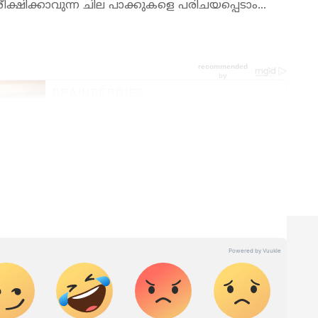
്‍ പരീക്ഷിക്കാവുന്ന ചില പാക്കുകളെ പരിചയപ്പെടാം...