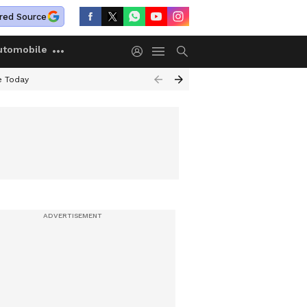
red Source
utomobile
e Today