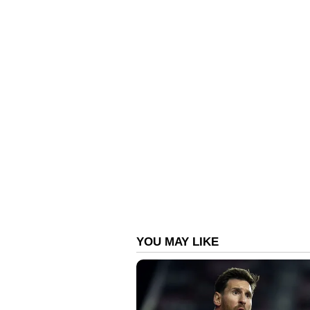
ഉരുളക്കിഴങ്ങ് നീരും തേനും ചേര്‍ത്ത്
ഉള്ളവര്‍ക്ക് നല്ലതാണ്.
നാല്...
കറ്റാർവാഴ ജെൽ മുഖത്ത് പുരട്ടുന്നത
ഇവ ചര്‍മ്മത്തില്‍ ജലാംശം നിലനി
അഞ്ച്...
ഒരു ടീസ്പൂണ്‍ മഞ്ഞളും ഒരു ടീസ്പൂ
മിശ്രിതമാക്കി മുഖത്ത് പുരട്ടാം. 15
ആറ്...
പപ്പായയുടെ പള്‍പ്പ് അരക്കപ്പ് എട
യോജിപ്പിക്കുക. ശേഷം ഈ മിശ്രിതം മു
കഴുകിക്കളയാം. ഈ മിശ്രിതം വരണ്ട ച
സഹായിക്കുന്നു.