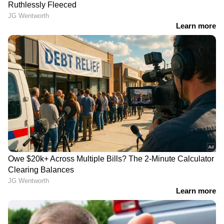
International Nurses Day
ലിപ് ബാമോ ലിപ്
2026 : ഭൂമിയിലെ
മാസ്കോ? ചുണ്ടുകളുടെ
മാലാഖമാരെ ആദരിക്കാം ;
സംരക്ഷണത്തിന് ഏതാണ്
ഇന്ന് അന്താരാഷ്ട്ര
നല്ലത്
നഴ്‌സസ് ദിനം
Also read: കണ്ണുകളുടെ ആരോഗ്യത്തിന്
വേണ്ട വിറ്റാമിനുകളും കഴിക്കേണ്ട
ഭക്ഷണങ്ങളും
youtubevideo
LATEST VIDEOS