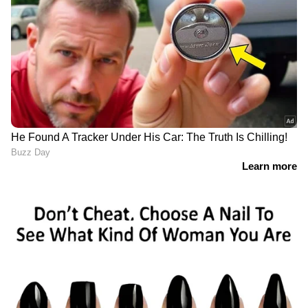
മാതൃക ചോദ്യങ്ങൾ അതേപടി
പരീക്ഷയ്ക്ക്; ആരോഗ്യ
സര്‍വകലാശാല MBBS പരീക്ഷയിൽ
ഗുരുതര വീഴ്ച
ഗൗതം കൃഷ്ണനായി തെരച്ചിൽ;
നാവികസേനയുടെ ഐഎൻഎസ്
കൽപ്പേനി നീണ്ടകരയിൽ | Kollam |
Indian Navy