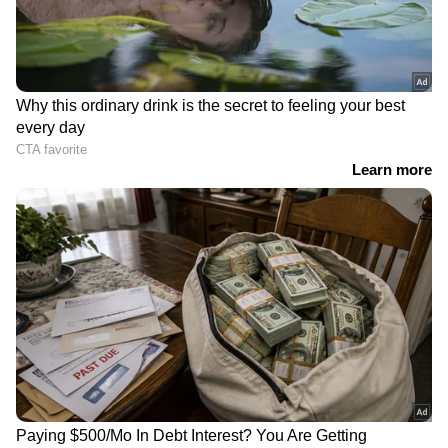
RECOMMENDED STORIES
'ചികിത്സയ്ക്കപ്പുറം
International Nurses Day
രോഗിയുടെ ഭയവും
2026 : ജീവന്റെ
ആശങ്കയും കുറയ്ക്കുന്ന
കാവൽമാലാഖമാർ :
കരുതലുള്ള സാന്നിധ്യമാണ്
ഇന്ത്യൻ സാഹചര്യത്തിലെ
പലപ്പോഴും നഴ്സിന്റെ
നഴ്സിം​ഗ് മേഖലയുടെ
ഏറ്റവും വലിയ സംഭാവന'
അവസ്ഥ