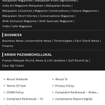
Malayalam Magazines
Malayalam Krishi (Agriculture)
India Art Magazine Malayalam
Malayalam Books
Malayalam Columnist
Magazine Conversations
Culture Magazines
Malayalam Short Stories
Conversations Magazine
Web Exclusive Magazine
Web Specials Magazine
Video Cafe Magazine
BUSINESS
Business News
Automobile News
Technologies
Fact Check News
Finance
KRISHI PAZHAMCHOLLUKAL
Pravasi Malayali World, News & Life Updates
Gulf Round Up
Dear Big Ticket
About Website
About Tv
Terms Of Use
Privacy Policy
CSAM Policy
Complaint Redressal - Website
Complaint Redressal - TV
Compliance Report Digital