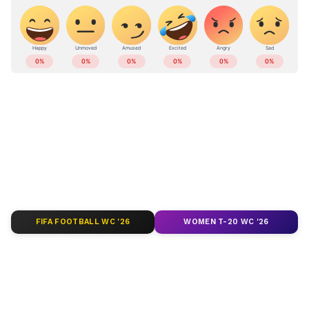
മുഖ്യൻ സർപഞ്ച് ദിനേശ് സിമേപുരുസ്‌കർ
മാധ്യമങ്ങളോട് പറഞ്ഞു.
ABOUT THE AUTHOR
Web Desk
WD
Published :
Mar 19 2021, 05:50 PM IST
Follow Us
FIFA FOOTBALL WC '26
WOMEN T-20 WC '26