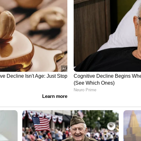
ew post on Instagram
 ഇത്രയും കോമഡി ഉണ്ടായിരുന്നോ?'; കുട്ടി
പാര്‍വതി കൃഷ്ണ