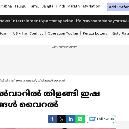
Prabha
Telugu
Tamil
Bangla
Hindi
Marathi
MyNation
Add Prefer
News
Entertainment
Sports
Magazine
Life
Pravasam
Money
Yatra
A
 Scam
US - Iran Conflict
Operation Toofan
Kerala Lottery
Gold Rat
‍വാറില്‍ തിളങ്ങി ഇഷ അംബാനി; ചിത്രങ്ങള്‍ വൈറല്‍
‍ സല്‍വാറില്‍ തിളങ്ങി ഇഷ
്ങള്‍ വൈറല്‍
Follow Us