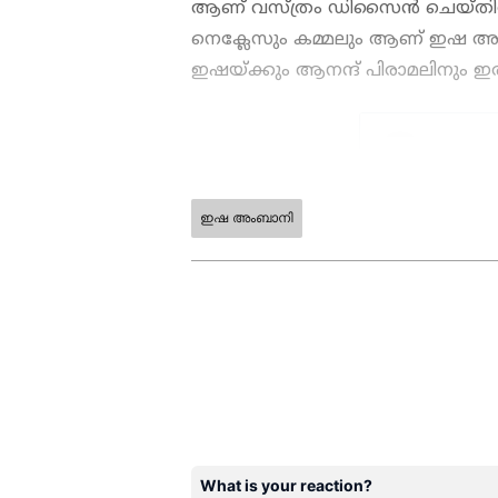
ആണ് വസ്ത്രം ഡിസൈന്‍ ചെയ്തിരിക
നെക്ലേസും കമ്മലും ആണ് ഇഷ അ
ഇഷയ്ക്കും ആനന്ദ് പിരാമലിനും ഇരട്ടക
ഇഷ അംബാനി
ABOUT THE AUTHOR
WD
Web Desk
Vi