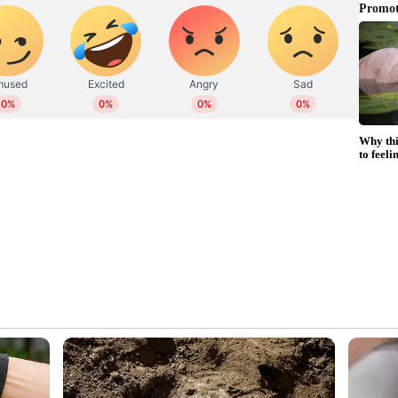
ിന്റേയും രാധികയുടേയും വിവാഹം
 സൂചിപ്പിക്കുന്നത്. കുടുംബാംഗങ്ങളും സുഹൃത്തുക്കളും
മായ രാജ്-ഭോഗ് - ശൃംഗാര്‍