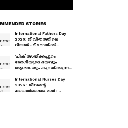
MMENDED STORIES
International Fathers Day
2026: ജീവിതത്തിലെ
റിയൽ ഹീറോയ്ക്ക്
ആശംസകൾ നേരാം
'ചികിത്സയ്ക്കപ്പുറം
രോഗിയുടെ ഭയവും
ആശങ്കയും കുറയ്ക്കുന്ന
കരുതലുള്ള സാന്നിധ്യമാണ്
പലപ്പോഴും നഴ്സിന്റെ
International Nurses Day
ഏറ്റവും വലിയ സംഭാവന'
2026 : ജീവന്റെ
കാവൽമാലാഖമാർ :
ഇന്ത്യൻ സാഹചര്യത്തിലെ
നഴ്സിം​ഗ് മേഖലയുടെ
അവസ്ഥ