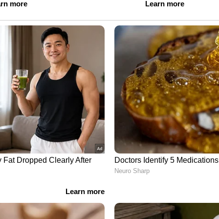
സിറ്റിയിൽ പഠനം പൂർത്തിയാക്കിയ ആനന്ത്
ലിമിറ്റഡിന്റെ ഡയറക്ടറാണ്. അതേസമയം, ഇവരുടെ
്ധപ്പെട്ട മറ്റ് വിവരങ്ങളോ ഇതുവരെ പുറത്തു
ിവാഹിതരാകും എന്ന വിവരം മാത്രമാണ്
ന പുതിയ റിപ്പോർട്ടുകൾ പ്രകാരം ഗുജറാത്തി
ി-രാധിക മെർച്ചന്റെ വിവാഹം നടക്കുക.