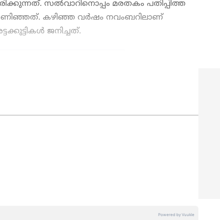
്കുന്നത്. സല്‍വാറിനൊപ്പം മരതകം പതിപ്പിത്ത
ണിഞ്ഞത്. കഴിഞ്ഞ വര്‍ഷം നവംബറിലാണ്
്കുട്ടികള്‍ ജനിച്ചത്.
ew post on Instagram