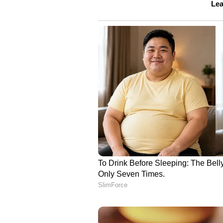
യു‌എസ്‌എയിലെ ബ്രൗൺ യൂണിവേഴ്‌
നിലവിൽ റിലയൻസ് ഇൻഡസ്ട്രീസ് 
വിവാഹ തീയതിയോ വിവാഹവുമായി ബന
വിട്ടിട്ടില്ല. ഇരുവരും വൈകാതെ വ
അറിയിച്ചിട്ടുള്ളത്. പുറത്തു വരുന്
ആചാരപ്രകാരമാണ് അനന്ത് അംബാന