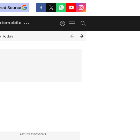
red Source
utomobile
e Today