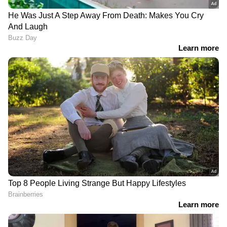
ഇതിന് മുമ്പ് എറണാകുളത്ത് ഇത്തരത്തിലൊരു
സംഭവം റിപ്പോർട്ട് ചെയ്തിരുന്നു.
DOWNLOAD APP
എറണാകുളത്തെ കരുമാലൂരിൽ
ഓൺലൈനായി വാച്ച് ഓർഡർ ചെയ്ത
യുവാവിന് ലഭിച്ചത് വെള്ളം നിറച്ച കോണ്ടം.
സംഭവത്തെ തുടർന്ന് കൊറിയറുമായി എത്തിയ
ജീവനക്കാരെ തടഞ്ഞുവെച്ചു.
കരുമാലൂർ തട്ടാംപടി സ്വദേശി
അനിൽകുമാറിനെയാണ് കബളിപ്പിക്കാൻ
ശ്രമിച്ചത്. രണ്ട് ദിവസം മുമ്പാണ് അനിൽകുമാർ
ഓൺലൈനായി 2200 രൂപയുടെ വാച്ച് ഓർഡർ
ചെയ്തത്. പൊതിക്ക് അസാധാരണമായ ഭാരം
തോന്നിയതിനാൽ സാധനം കൊണ്ടുവന്നവരുടെ
മുന്നിൽവെച്ച് തന്നെ അനിൽകുമാർ പേക്കറ്റ്