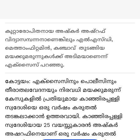
കുറ്റാരോപിതനായ അഷ്‌കർ അഷ്‌റഫ്
വിദ്യാസമ്പന്നനാണെങ്കിലും എൽഎസ്‍ഡി,
മെത്താംഫിറ്റമിൻ, കഞ്ചാവ് തുടങ്ങിയ
മയക്കുമരുന്നുകൾക്ക് അടിമയാണെന്ന്
എക്സൈസ് പറഞ്ഞു.
കോട്ടയം: എക്സൈസിനും പൊലീസിനും
തീരാതലവേദനയും നിരവധി മയക്കുമരുന്ന്
കേസുകളിൽ പ്രതിയുമായ കാഞ്ഞിരപ്പള്ളി
സ്വദേശിയെ ഒരു വർഷം കരുതൽ
തടങ്കലാക്കാൻ ഉത്തരവായി. കാഞ്ഞിരപ്പള്ളി
സ്വദേശിയായ 25 വയസ്സുകാരൻ അഷ്‌കർ
അഷറഫിനെയാണ് ഒരു വർഷം കരുതൽ