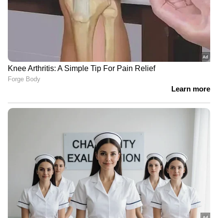
എക്സൈസ് സ്പെഷ്യല്‍ സ്ക്വാഡ് സര്‍ക്കിള്‍
ഇന്‍സ്പെക്ടര്‍ രാജേഷ് ജോണ്‍, സിവില്‍
എക്സൈസ് ഓഫീസര്‍ വികാസ്. എസ്, വനിതാ
സിവില്‍ എക്സൈസ് ഓഫീസര്‍മാരായ അഞ്ചു
പി. എസ്, സുജാത സി. ബി എന്നിവരടങ്ങിയ
സ്‌പെഷ്യൽ ടീം തയ്യാറാക്കിയ റിപ്പോര്‍ട്ടിന്‍റെ
അടിസ്ഥാനത്തിലാണ് അഷറഫിനെ കരുതൽ
തടങ്കലാക്കാൻ ഉത്തരവിട്ടത്.
Read More :
വിദേശത്ത് നിന്നെത്തിയിട്ട്
ചിലവ് ചെയ്തില്ല, ആലപ്പുഴയിൽ
യുവാവിനെ തല്ലിച്ചതച്ചു, സ്വർണമാല
കവർന്നു; പ്രതി പിടിയിൽ