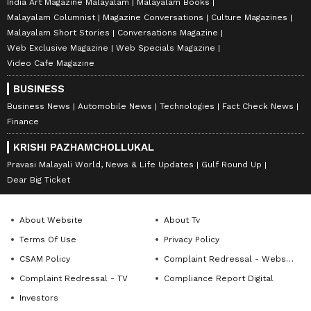
India Art Magazine Malayalam
Malayalam Books
Malayalam Columnist
Magazine Conversations
Culture Magazines
Malayalam Short Stories
Conversations Magazine
Web Exclusive Magazine
Web Specials Magazine
Video Cafe Magazine
BUSINESS
Business News
Automobile News
Technologies
Fact Check News
Finance
KRISHI PAZHAMCHOLLUKAL
Pravasi Malayali World, News & Life Updates
Gulf Round Up
Dear Big Ticket
About Website
About Tv
Terms Of Use
Privacy Policy
CSAM Policy
Complaint Redressal - Website
Complaint Redressal - TV
Compliance Report Digital
Investors