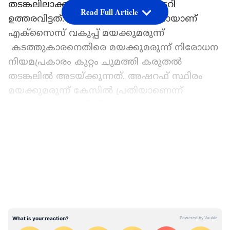
തടങ്കലിലാക്കാൻ ആഭ്യന്തര സെക്രട്ടറി
Read Full Article
ഉത്തരവിട്ടത്. സംസ്ഥാനത്ത് ആദ്യമായാണ്‌
എക്സൈസ് വകുപ്പ് മയക്കുമരുന്ന്
കടത്തുകാരനെതിരെ മയക്കുമരുന്ന് നിരോധന
നിയമപ്രകാരം കുറ്റം ചുമത്തി കരുതൽ
തടങ്കലിൽ അടയ്ക്കുന്നത്. അഷറഫ് സ്ഥിരം
മയക്കുമരുന്ന് കേസിൽ പ്രതിയാണെന്ന്
എക്സൈസ് അറിയിച്ചു.
ഏഷ്യാനെറ്റ് ന്യൂസ് പ്രധാന വാർത്താ സ്രോതസായി
LATEST VIDEOS
തെരഞ്ഞെടുക്കുക
മയക്കുമരുന്നിന്റെ വിപണനം, ഉപയോഗം,
ഉൽപ്പാദനം, കടത്തൽ, നിർമ്മാണം, വാങ്ങൽ,
സൂക്ഷിക്കൽ, ഒളിപ്പിക്കൽ തുടങ്ങിയ
പ്രവർത്തനങ്ങളിൽ ഏർപ്പെട്ട് കേസിൽ
ഉൾപ്പെടുന്ന പ്രതികളെ, വീണ്ടും കുറ്റകൃത്യത്തിൽ