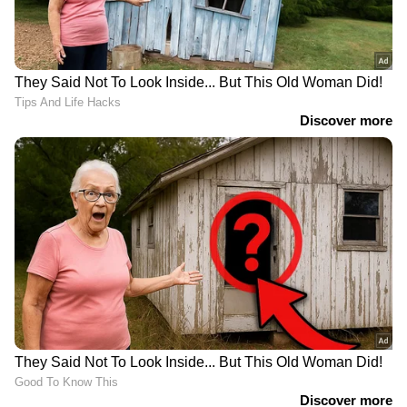
വല വലിക്കുന്നതിനിടെ
അസം സ്വദേശിയിൽനിന്ന്
വള്ളം മറിഞ്ഞു;
മീൻ വാങ്ങാൻ വൻ തിരക്ക്,
കായംകുളം കായലിൽ
സംശയം; മാന്നാറിൽ മീൻ
വീണ് മത്സ്യത്തൊഴിലാളി
കച്ചവടത്തിന്റെ മറവിൽ
മരിച്ചു
നടത്തിയത് കഞ്ചാവ്
വിൽപ്പന; പിടികൂടി
എക്സൈസ്
LATEST VIDEOS