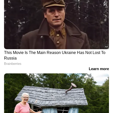
ബാംഗ്ലൂരിൽ ഇയാൾക്ക് മയക്കുമരുന്ന് വില്പന
നടത്തിയിരുന്നതെന്ന് സംശയിക്കുന്ന
നൈജീരിയന്‍ യുവതി ഇതിനിടെ രാജ്യം
വിട്ടതായി അറിയുന്നു. ഇക്കാര്യത്തില്‍
തുടരന്വേഷണം നടക്കുന്നുണ്ട്.
ഡ്രൈവർ ഉറങ്ങിപ്പോയി;
കിഴക്കേകോട്ടയിലേക്കുള്ള
ഹരിപ്പാട് നിയന്ത്രണം വിട്ട
സ്വകാര്യ ബസ്, 17കാരി
കാറിടിച്ച് രണ്ട്
സ്കൂളിലേക്കുള്ള
പെൺകുട്ടികൾക്ക് പരിക്ക്,
യാത്രയിൽ
വണ്ടി നിന്നത്
തിരക്കിനിടയിൽ കണ്ടകർ
ബൈക്കുകളിൽ ഇടിച്ച്
കടന്നുപിടിച്ചു; പ്രതിക്ക് 5
വർഷം തടവും 15000
പിഴയും