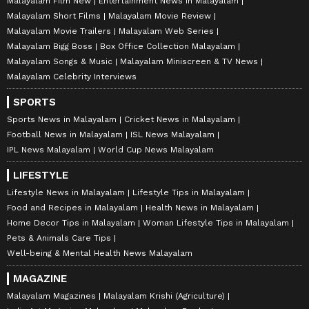
Malayalam Film New
Entertainment News in Malayalam
Malayalam Short Films
Malayalam Movie Review
Malayalam Movie Trailers
Malayalam Web Series
Malayalam Bigg Boss
Box Office Collection Malayalam
Malayalam Songs & Music
Malayalam Miniscreen & TV News
Malayalam Celebrity Interviews
SPORTS
Sports News in Malayalam
Cricket News in Malayalam
Football News in Malayalam
ISL News Malayalam
IPL News Malayalam
World Cup News Malayalam
LIFESTYLE
Lifestyle News in Malayalam
Lifestyle Tips in Malayalam
Food and Recipes in Malayalam
Health News in Malayalam
Home Decor Tips in Malayalam
Woman Lifestyle Tips in Malayalam
Pets & Animals Care Tips
Well-being & Mental Health News Malayalam
MAGAZINE
Malayalam Magazines
Malayalam Krishi (Agriculture)