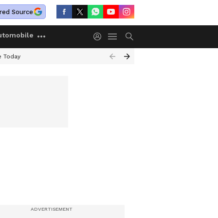
red Source
utomobile
e Today