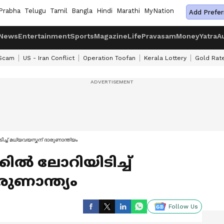
Prabha
Telugu
Tamil
Bangla
Hindi
Marathi
MyNation
Add Prefer
News
Entertainment
Sports
Magazine
Life
Pravasam
Money
Yatra
A
 Scam
US - Iran Conflict
Operation Toofan
Kerala Lottery
Gold Rat
ച്ച് മധ്യവയസ്കന് ദാരുണാന്ത്യം
ിൽ ലോറിയിടിച്ച്
ുണാന്ത്യം
Follow Us