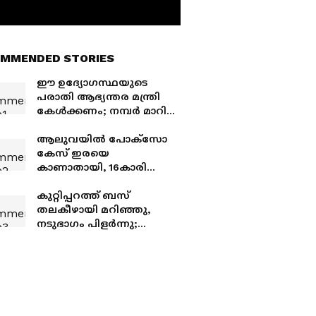
MMENDED STORIES
ഈ ഉദ്യോ​ഗസ്ഥയുടെ
പരാതി ആഭ്യന്തര മന്ത്രി
കേൾക്കണം; നമ്പർ മാറി
വിളിച്ചതിന് നേരിടുന്നത്
ക്രൂരമായ സൈബർ
ആലുവയിൽ പോക്സോ
ആക്രമണം
കേസ് ഇരയെ
കാണാതായി, 16കാരി
പോയത് പ്രതിക്ക് ഒപ്പമെന്ന്
സംശയം; റെയിൽവേ
കുറ്റിപ്പറത്ത് ബസ്
സ്റ്റേഷനിൽ എത്തിച്ചതായി
തലകീഴായി മറിഞ്ഞു,
ഓട്ടോ ഡ്രൈവർ
നടുഭാഗം പിളര്‍ന്നു;
ഒരുമരണം, മൂന്ന് പേർക്ക് ​
ഗുരുതര പരിക്ക്