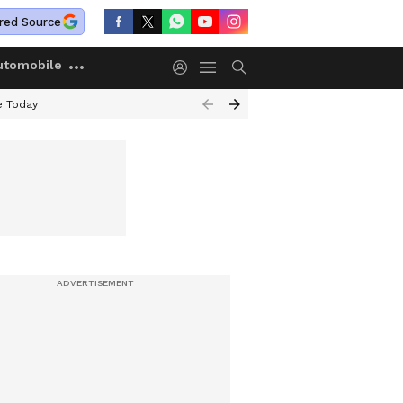
red Source
utomobile
e Today