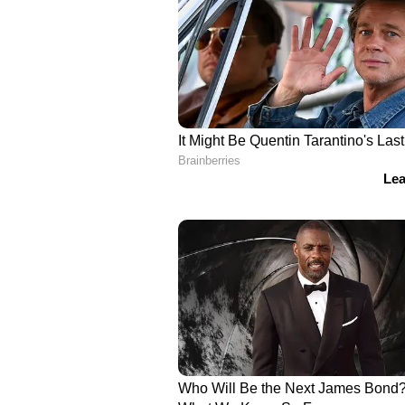
Read Also :
'എന്‍എസ്എസിന് 
പരിചയമാകില്ല', പ്രിയ വര്‍