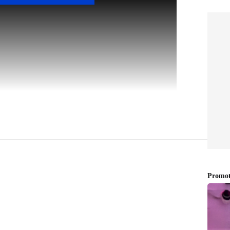
ws
അറിയാൻ എപ്പോഴും ഏഷ്യാനെറ്റ് ന്യൂസ്
s
അപ്‌ഡേറ്റുകളും ആഴത്തിലുള്ള
ട്ടിംഗും — എല്ലാം ഒരൊറ്റ സ്ഥലത്ത്. ഏത്
്വസനീയമായ വാർത്തകൾ ലഭിക്കാൻ
Asianet
സ് വിവരം ആലപ്പഴ പൊലീസിന് കൈമാറി. വൈകിട്ട്
മെന്ന വിവരം ലഭിച്ചു. തുടര്‍ന്ന് ഇയാള്‍
പൊലീസ് ആവശ്യപ്പെട്ടിട്ടും ടോണി കാര്‍ തുറക്കാന്‍
ുടെ സഹായത്തോടെ ചില്ല് പൊളിച്ച് ലോക്ക് തുറന്ന്
ടന്‍ മുബൈ പൊലീസിന് കൈമാറുമെന്ന് ആലപ്പഴ