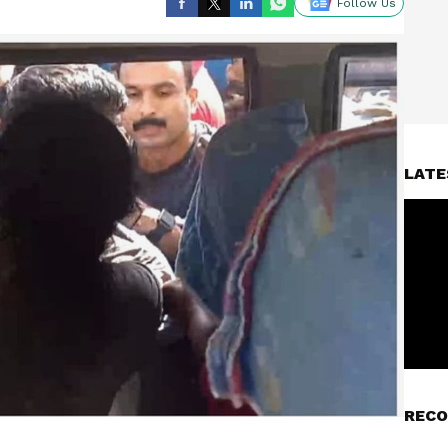
Follow Us
LATE
RECO