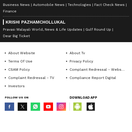
Business News
Automobile News
Technologies
Fact Check News
Finance
KRISHI PAZHAMCHOLLUKAL
Pravasi Malayali World, News & Life Updates
Gulf Round Up
Dear Big Ticket
About Website
About Tv
Terms Of Use
Privacy Policy
CSAM Policy
Complaint Redressal - Website
Complaint Redressal - TV
Compliance Report Digital
Investors
FOLLOW US ON
DOWNLOAD APP
© Copyright 2026 Asianxt Digital Technologies Private Limited (Formerly
known as Asianet News Media & Entertainment Private Limited) | All Rights
Reserved