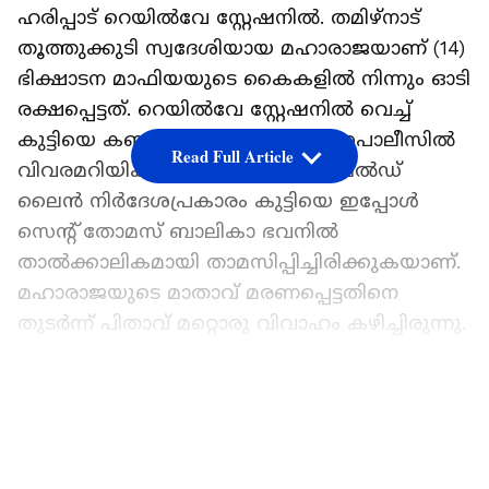
ഹരിപ്പാട് റെയിൽവേ സ്റ്റേഷനിൽ. തമിഴ്‌നാട്
തൂത്തുക്കുടി സ്വദേശിയായ മഹാരാജയാണ് (14)
ഭിക്ഷാടന മാഫിയയുടെ കൈകളിൽ നിന്നും ഓടി
രക്ഷപ്പെട്ടത്. റെയിൽവേ സ്റ്റേഷനിൽ വെച്ച്
കുട്ടിയെ കണ്ട നാട്ടുകാർ ഹരിപ്പാട് പൊലീസിൽ
Read Full Article
വിവരമറിയിക്കുകയായിരുന്നു. ചൈൽഡ്
ലൈൻ നിർദേശപ്രകാരം കുട്ടിയെ ഇപ്പോൾ
സെന്റ് തോമസ് ബാലികാ ഭവനിൽ
താൽക്കാലികമായി താമസിപ്പിച്ചിരിക്കുകയാണ്.
മഹാരാജയുടെ മാതാവ് മരണപ്പെട്ടതിനെ
തുടർന്ന് പിതാവ് മറ്റൊരു വിവാഹം കഴിച്ചിരുന്നു.
തുടർന്ന് മഹാരാജയും അനുജൻ ചിലമ്പരശനും
തൂത്തുക്കുടിയിലെ ഒരു അനാഥമന്ദിരത്തിൽ
LATEST VIDEOS
നിന്നാണ് പഠിച്ചിരുന്നത്. എന്നാൽ ഹരിപ്പാട് കുട
ശരിയാക്കുന്ന ജോലി ചെയ്യുന്ന ഇവരുടെ
പിതാവിന്റെ അനുജനായ അന്തോണി ഒരു