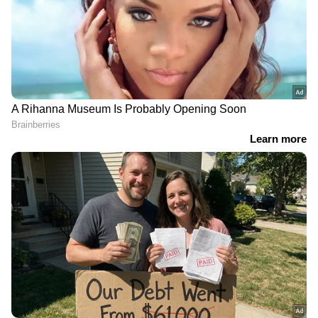
ഏത് സമയത്തും, എവിടെയും
വിശ്വസനീയമായ വാർത്തകൾ ലഭിക്കാൻ
Asianet News Malayalam