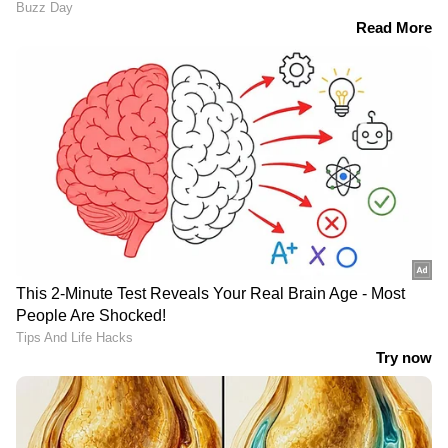
പറയുന്നു. തന്നോടുള്ള വൈരാഗ്യം മൂലം
RECOMMENDED STORIES
നൗഫലാണ് സ്കൂട്ടര്‍ കത്തിച്ചതെന്ന് ഷാഹിന
നല്‍കിയ പരാതിയില്‍ പറയുന്നു. സംഭവത്തിൽ
മംഗലപുരം പൊലീസ് കേസെടുത്ത്
അന്വേഷണം ആരംഭിച്ചു. ആരോപണ
വിധേയനായ നൗഫലിനെ പൊലീസ്
കസ്റ്റഡിയിൽ എടുത്തെങ്കിലും ഇയാളാണോ
വാഹനം കത്തിച്ചതെന്ന് സ്ഥിതികരിച്ചിട്ടില്ല.
വെള്ളക്കെട്ടിൽ വീണ് റിട്ട.
പത്തനാപുരത്ത്
അങ്കണവാടി ടീച്ചർ മരിച്ചു
മാസങ്ങളായി നാട്ടുകാരെ
ഭീതിയിലാഴ്ത്തിയ പുലി
ഒടുവിൽ കെണിയിൽ