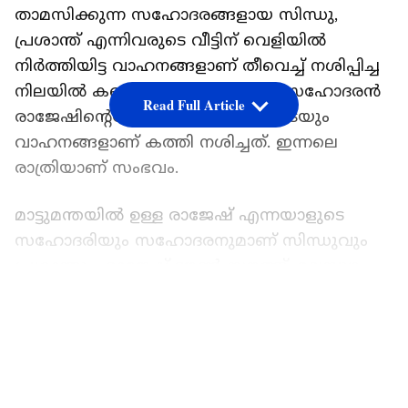
താമസിക്കുന്ന സഹോദരങ്ങളായ സിന്ധു,
പ്രശാന്ത് എന്നിവരുടെ വീട്ടിന് വെളിയിൽ
നിർത്തിയിട്ട വാഹനങ്ങളാണ് തീവെച്ച് നശിപ്പിച്ച
നിലയിൽ കണ്ടത്തിയത്. ഇവരുടെ സഹോദരന്‍
Read Full Article
രാജേഷിന്‍റെയും സുഹൃത്തുക്കളുടെയും
വാഹനങ്ങളാണ് കത്തി നശിച്ചത്. ഇന്നലെ
രാത്രിയാണ് സംഭവം.
മാട്ടുമന്തയിൽ ഉള്ള രാജേഷ് എന്നയാളുടെ
സഹോദരിയും സഹോദരനുമാണ് സിന്ധുവും
പ്രശാന്തും. രാജേഷ് ടൗൺ സൗത്ത്, മലമ്പുഴ,
കസബ തുടങ്ങിയ സ്റ്റേഷനുകളിലെ നിരവധി
LATEST VIDEOS
വിസ തട്ടിപ്പ് കേസുകളില്‍ പ്രതിയാണ്.
രാജേഷും കൂട്ടുകാരും കഴിഞ്ഞ ദിവസം
വാഹനങ്ങള്‍ സഹോദരങ്ങളുടെ വീട്ടില്‍ വച്ച്
പഴനിയിലേക്ക് പോയിരുന്നു. രാജേഷിന്‍റെ