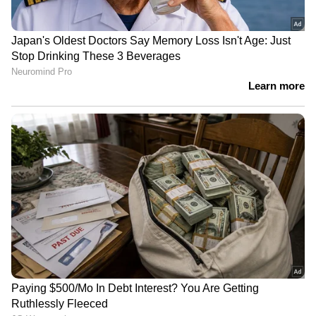
കൂടുതല്‍ വായനയ്ക്ക്:
ഗുജറാത്ത്
തെരഞ്ഞെടുപ്പ് ഫലം; അഭിപ്രായ
സര്‍വേയില്‍ ഇക്കുറിയും ഏഷ്യാനെറ്റ് ന്യൂസ്
- സി ഫോര്‍ തന്നെ !