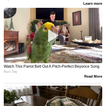
കാണാതായ ഗൗതം കൃഷ്ണൻ്റെ
അമ്മയുമായി നടത്തിയ ചർച്ചയിൽ
'ഡിമാൻ്റ് പരാമർശം; ഉദ്യോഗസ്ഥയെ
സ്ഥലംമാറ്റി|Kollam