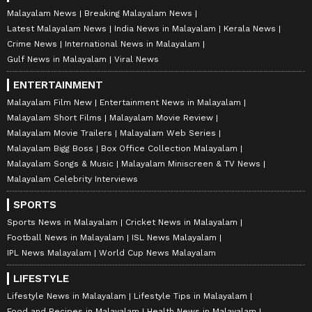
Malayalam News
Breaking Malayalam News
Latest Malayalam News
India News in Malayalam
Kerala News
Crime News
International News in Malayalam
Gulf News in Malayalam
Viral News
ENTERTAINMENT
Malayalam Film New
Entertainment News in Malayalam
Malayalam Short Films
Malayalam Movie Review
Malayalam Movie Trailers
Malayalam Web Series
Malayalam Bigg Boss
Box Office Collection Malayalam
Malayalam Songs & Music
Malayalam Miniscreen & TV News
Malayalam Celebrity Interviews
SPORTS
Sports News in Malayalam
Cricket News in Malayalam
Football News in Malayalam
ISL News Malayalam
IPL News Malayalam
World Cup News Malayalam
LIFESTYLE
Lifestyle News in Malayalam
Lifestyle Tips in Malayalam
Food and Recipes in Malayalam
Health News in Malayalam