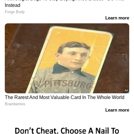
DOWNLOAD APP
കേരളത്തിലെ എല്ലാ
Local News
അറിയാൻ
എപ്പോഴും ഏഷ്യാനെറ്റ് ന്യൂസ് വാർത്തകൾ.
Malayalam News
അപ്‌ഡേറ്റുകളും
ആഴത്തിലുള്ള വിശകലനവും സമഗ്രമായ
റിപ്പോർട്ടിംഗും — എല്ലാം ഒരൊറ്റ സ്ഥലത്ത്.
ഏത് സമയത്തും, എവിടെയും
വിശ്വസനീയമായ വാർത്തകൾ ലഭിക്കാൻ
Asianet News Malayalam
Related Articles
കടുത്ത ചൂടിനിടെ കറന്‍റും പോയാലോ;KSEB
ഓഫീസില്‍ പായ വിരിച്ച് യൂത്ത്
കോണ്‍ഗ്രസ് പ്രതിഷേധം
ഭൂരിപക്ഷ പ്രവചന മത്സരം, വാഗ്ദാനം 10001
രൂപ; സംഭവത്തില്‍ യൂത്ത് കോണ്‍ഗ്രസ്