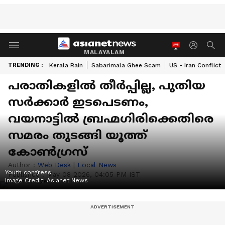
MALAYALAM
TRENDING :
Kerala Rain
Sabarimala Ghee Scam
US - Iran Conflict
പരാതികളില്‍ തീര്‍പ്പില്ല, പുതിയ
സര്‍ക്കാര്‍ ഇടപെടണം,
വയനാട്ടില്‍ ബ്രഹ്മഗിരിക്കെതിരെ
സമരം തുടങ്ങി യൂത്ത്
കോണ്‍ഗ്രസ്
Author :
Web Desk
|
Local News
Youth congress
Published :
May 08 2026, 04:05 PM IST
Image Credit:
Asianet News