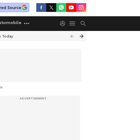
red Source
utomobile
e Today
പീഡന കേസ് 16 വർഷം കഠിനതടവ്