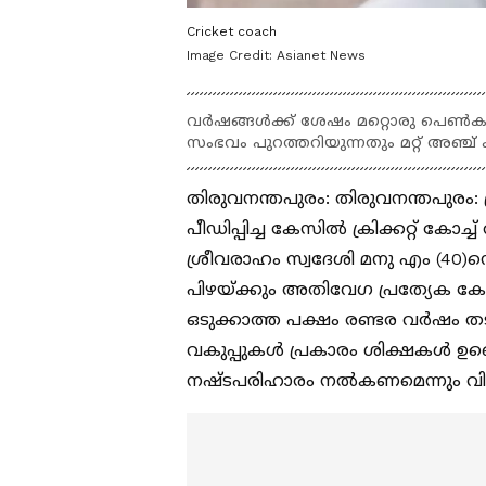
Cricket coach
Image Credit:
Asianet News
വർഷങ്ങൾക്ക് ശേഷം മറ്റൊരു പെൺകുട
സംഭവം പുറത്തറിയുന്നതും മറ്റ് അഞ്ച് ക
തിരുവനന്തപുരം: തിരുവനന്തപുരം: ക്ര
പീഡിപ്പിച്ച കേസിൽ ക്രിക്കറ്റ് കോച
ശ്രീവരാഹം സ്വദേശി മനു എം (40
പിഴയ്ക്കും അതിവേഗ പ്രത്യേക കോട
ഒടുക്കാത്ത പക്ഷം രണ്ടര വർഷം 
വകുപ്പുകൾ പ്രകാരം ശിക്ഷകൾ ഉണ്ടെ
നഷ്ടപരിഹാരം നൽകണമെന്നും വിധി