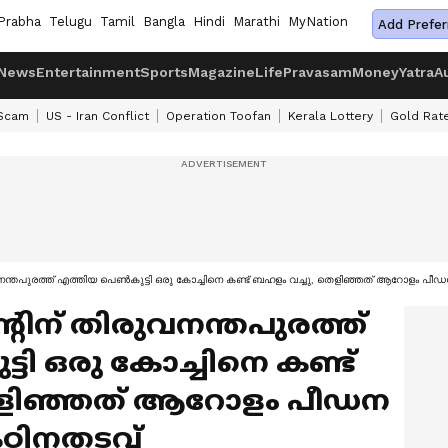
Prabha
Telugu
Tamil
Bangla
Hindi
Marathi
MyNation
Add Prefer
News
Entertainment
Sports
Magazine
Life
Pravasam
Money
Yatra
A
 Scam
US - Iran Conflict
Operation Toofan
Kerala Lottery
Gold Rat
 തിരുവനന്തപുരത്ത് എത്തിയ പെൺകുട്ടി ഒരു കോച്ചിനെ കണ്ട് ബഹളം വച്ചു, തെളിഞ്ഞത് ആറോളം 
മെന്റിന് തിരുവനന്തപുരത്ത്
ി ഒരു കോച്ചിനെ കണ്ട്
െളിഞ്ഞത് ആറോളം പീഡന
കഠിനതടവ്