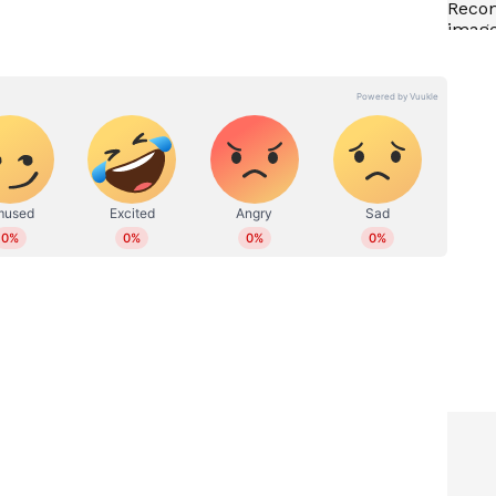
ിയ, പീഡനത്തിനിരയായ ഒരു പെൺകുട്ടി
്ടതോടെ ഭയന്ന് ബഹളം വെച്ചപ്പോഴാണ് പീഡന