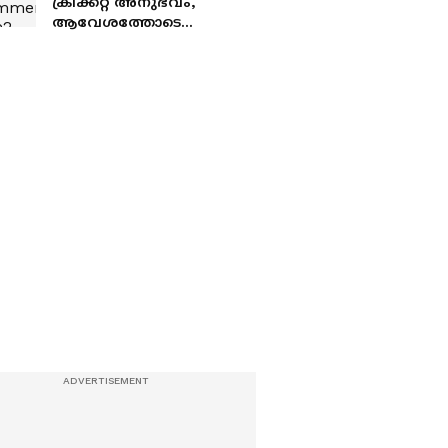
ക്രിക്കറ്റ് അനുഭവം,
ആവേശത്തോടെ
കാത്തിരിക്കുന്നു”; വിൻ
ബിഗ് വിത്ത് ബിഗ് ടിക്കറ്റ്
സീസൺ 2 വിജയി