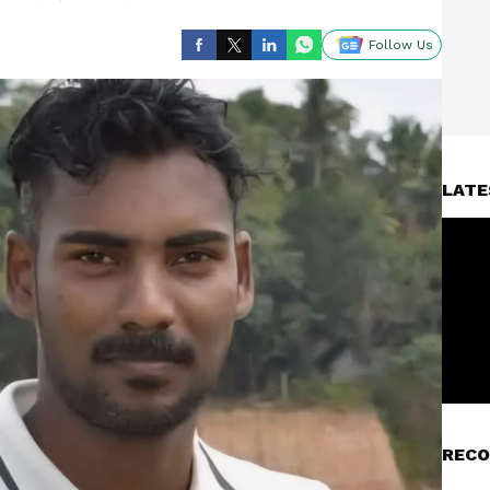
Follow Us
LATE
RECO