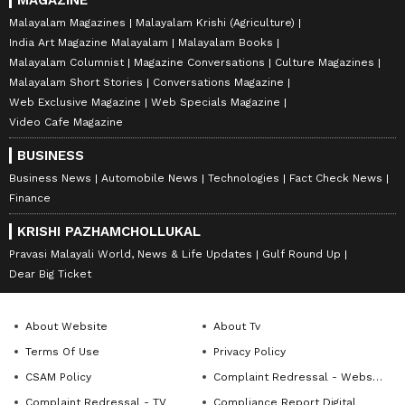
MAGAZINE
Malayalam Magazines
Malayalam Krishi (Agriculture)
India Art Magazine Malayalam
Malayalam Books
Malayalam Columnist
Magazine Conversations
Culture Magazines
Malayalam Short Stories
Conversations Magazine
Web Exclusive Magazine
Web Specials Magazine
Video Cafe Magazine
BUSINESS
Business News
Automobile News
Technologies
Fact Check News
Finance
KRISHI PAZHAMCHOLLUKAL
Pravasi Malayali World, News & Life Updates
Gulf Round Up
Dear Big Ticket
About Website
About Tv
Terms Of Use
Privacy Policy
CSAM Policy
Complaint Redressal - Website
Complaint Redressal - TV
Compliance Report Digital