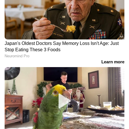
RECOMMENDED STORIES
പെട്രോൾ പമ്പ് മുതൽ നെല്ലിമല വരെ രോഡു
പുറമ്പോക്കിലുള്ള സ്ഥാപനങ്ങൾക്ക് പത്തു
വർഷമായി പഞ്ചായത്ത് ലൈസൻസ്