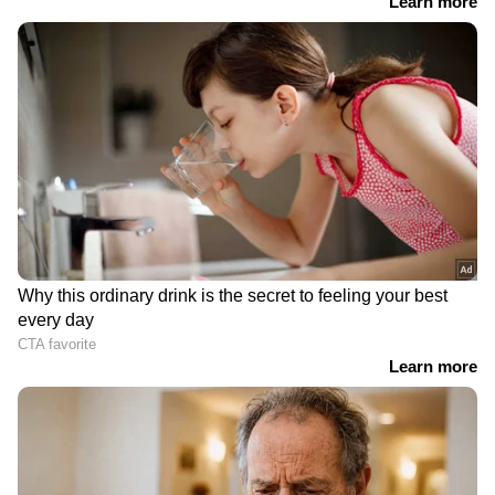
DOWNLOAD APP
കേരളത്തിലെ എല്ലാ
Local News
അറിയാൻ
എപ്പോഴും ഏഷ്യാനെറ്റ് ന്യൂസ് വാർത്തകൾ.
Malayalam News
അപ്‌ഡേറ്റുകളും
ആഴത്തിലുള്ള വിശകലനവും സമഗ്രമായ
റിപ്പോർട്ടിംഗും — എല്ലാം ഒരൊറ്റ സ്ഥലത്ത്.
ഏത് സമയത്തും, എവിടെയും
വിശ്വസനീയമായ വാർത്തകൾ ലഭിക്കാൻ
Asianet News Malayalam