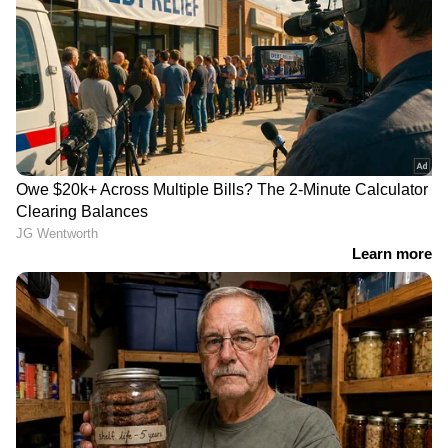
Related Articles
തിരുവനന്തപുരത്ത് പൊലീസുകാരനെ
പൊലീസുകാരൻ ആക്രമിച്ചു; സംഭവം
വികാസ് ഭവൻ പൊലീസ് ക്വർട്ടേഴ്‌സിൽ
തിരുവനന്തപുരത്ത് പൊലീസുകാരനെ
പൊലീസുകാരൻ ആക്രമിച്ചു; സംഭവം
വികാസ് ഭവൻ പൊലീസ് ക്വർട്ടേഴ്‌സിൽ
LATEST VIDEOS
'അധികാരികൾ എന്തുകൊണ്ട്
ഞങ്ങളെ തിരിഞ്ഞുനോക്കുന്നില്ല?';
അടിമാലിയിൽ പലയിടത്തും
മണ്ണിടിച്ചിൽ
ഒളിവില്‍ കഴിയാന്‍ പ്രതിയെ
സഹായിച്ചു;അര്‍ജുന്‍