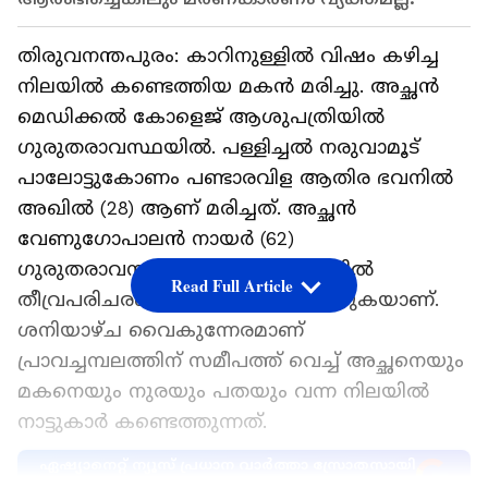
തിരുവനന്തപുരം: കാറിനുള്ളിൽ വിഷം കഴിച്ച
നിലയിൽ കണ്ടെത്തിയ മകൻ മരിച്ചു. അച്ഛൻ
മെഡിക്കൽ കോളെജ് ആശുപത്രിയിൽ
ഗുരുതരാവസ്ഥയിൽ. പള്ളിച്ചൽ നരുവാമൂട്
പാലോട്ടുകോണം പണ്ടാരവിള ആതിര ഭവനിൽ
അഖിൽ (28) ആണ് മരിച്ചത്. അച്ഛൻ
വേണുഗോപാലൻ നായർ (62)
ഗുരുതരാവസ്ഥയിൽ ആശുപത്രിയിൽ
Read Full Article
തീവ്രപരിചരണ വിഭാഗത്തിൽ തുടരുകയാണ്.
ശനിയാഴ്ച വൈകുന്നേരമാണ്
പ്രാവച്ചമ്പലത്തിന് സമീപത്ത് വെച്ച് അച്ഛനെയും
മകനെയും നുരയും പതയും വന്ന നിലയിൽ
നാട്ടുകാർ കണ്ടെത്തുന്നത്.
ഏഷ്യാനെറ്റ് ന്യൂസ് പ്രധാന വാർത്താ സ്രോതസായി
തെരഞ്ഞെടുക്കുക