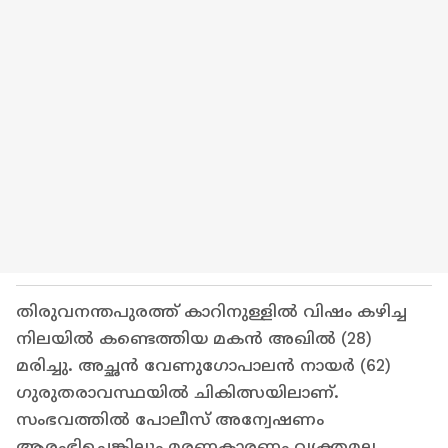
തിരുവനന്തപുരത്ത് കാറിനുള്ളിൽ വിഷം കഴിച്ച
നിലയിൽ കണ്ടെത്തിയ മകൻ അഖിൽ (28)
മരിച്ചു. അച്ഛൻ വേണുഗോപാലൻ നായർ (62)
ഗുരുതരാവസ്ഥയിൽ ചികിത്സയിലാണ്.
സംഭവത്തിൽ പോലീസ് അന്വേഷണം
ആരംഭിച്ചെങ്കിലും മരണകാരണം വ്യക്തമല്ല.