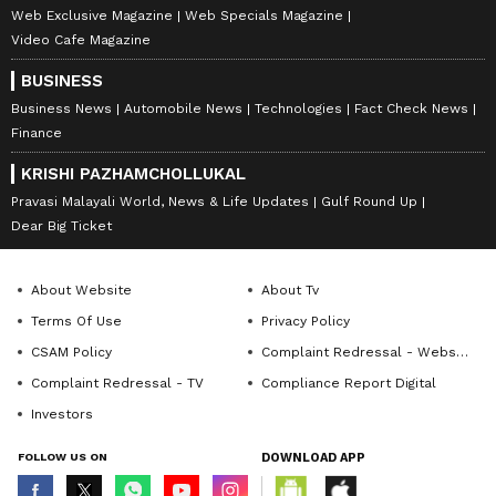
Web Exclusive Magazine
Web Specials Magazine
Video Cafe Magazine
BUSINESS
Business News
Automobile News
Technologies
Fact Check News
Finance
KRISHI PAZHAMCHOLLUKAL
Pravasi Malayali World, News & Life Updates
Gulf Round Up
Dear Big Ticket
About Website
About Tv
Terms Of Use
Privacy Policy
CSAM Policy
Complaint Redressal - Website
Complaint Redressal - TV
Compliance Report Digital
Investors
FOLLOW US ON
DOWNLOAD APP