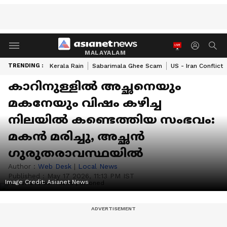
MALAYALAM
TRENDING :
Kerala Rain
Sabarimala Ghee Scam
US - Iran Conflict
കാറിനുള്ളിൽ അച്ഛനെയും
മകനേയും വിഷം കഴിച്ച
നിലയിൽ കണ്ടെത്തിയ സംഭവം:
മകൻ മരിച്ചു, അച്ഛൻ
ഗുരുതരാവസ്ഥയിൽ
Author :
Web Desk
|
Local News
Published :
May 17 2026, 11:13 PM IST
Image Credit:
Asianet News