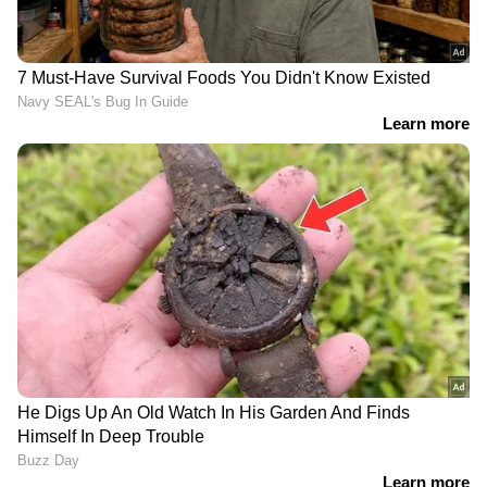
ആയങ്കിയുടെ ഇളയ സഹോദരന്‍
അജയ് ആയങ്കി പിടിയില്‍