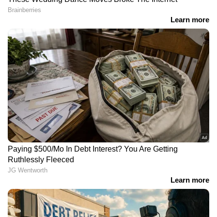
വിഴിഞ്ഞത്ത് നിന്നും ഇനി
ജീവനൊടുക്കാൻ ശ്രമിച്ച
കരമാർഗവും
യുവതി
ചരക്കുനീക്കം, ട്രയൽ റൺ
ചികിത്സയിലിരിക്കെ മരിച്ചു,
നടത്തി;
ആൺ സുഹൃത്തിൻ്റെ
കണ്ടെയ്നറുകളുമായി
മർദ്ദനത്തിൽ മനം
ട്രക്കുകൾ
നൊന്താണ് ആത്മഹത്യ
ദേശീയപാതയിൽ
ശ്രമിമെന്ന് ബന്ധുക്കൾ
ബലമായി കാറില്‍ കയറ്റിയ
സംസാരിക്കാനുണ്ടെന്ന്
ശേഷം ആക്രമണം;
പറഞ്ഞ് കാറിൽ കയറ്റി,
തിരുവനന്തപുരത്ത്
കാട്ടാക്കടയിൽ മുത്തൂറ്റ്
കാറിനുള്ളിൽ സ്ത്രീയെ
മൈക്രോഫിൻ മാനേജറെ
കൊലപ്പെടുത്താൻ
തട്ടിക്കൊണ്ടുപോയി,
ശ്രമിച്ചയാൾ പിടിയിൽ
പിന്നാലെ വിട്ടയച്ചു