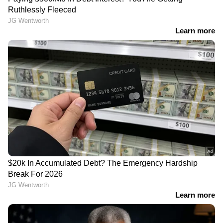
ഭൂമി തർക്കത്തിന്
വിശ്വസിപ്പിച്ച് 19കാരിയെ
പരിഹാരം, ധാരണയിൽ
ലോഡ്ജിലെത്തിച്ചു,
ഒപ്പുവച്ചു, മുൻ എംഎൽഎ
കെട്ടിയിട്ട് പീഡിപ്പിച്ച
ശ്രീനിജന് വിമർശനം
യുവാവ് പിടിയിൽ
LATEST VIDEOS
ജലനിരപ്പ് കുറഞ്ഞെങ്കിലും ദുരിതം
ഒഴിയാതെ കുട്ടനാട്ടുകാര്‍; വെള്ളം