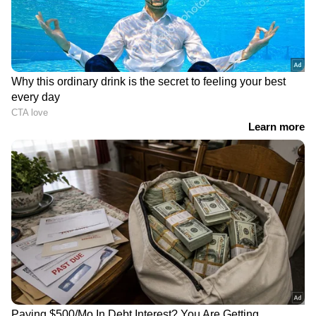
സ്കൂട്ടർ നന്നാക്കാൻ
വിലകുറവിൽ പഴകിയ
സ്ക്രൂ ഡ്രൈവറിന് പകരം
മത്സ്യം, ഒരാഴ്ചക്കിടെ
ഷവർമ കത്തി, ചോദ്യം
ആശുപത്രിയിലായത്
ചെയ്ത ബേക്കറി
25പേർ, തിരിഞ്ഞ്
ഉടമയ്ക്ക് മർദ്ദനം, യുവാവ്
നോക്കാതെ ഭക്ഷ്യസുരക്ഷാ
പിടിയിൽ
വകുപ്പ്
മലയിടംതുരുത്ത്
ഉറ്റസുഹൃത്ത് മാനസിക
പര്യത്ത്കാവ് ഉന്നതിയിലെ
വിഷമത്തിലെന്ന്