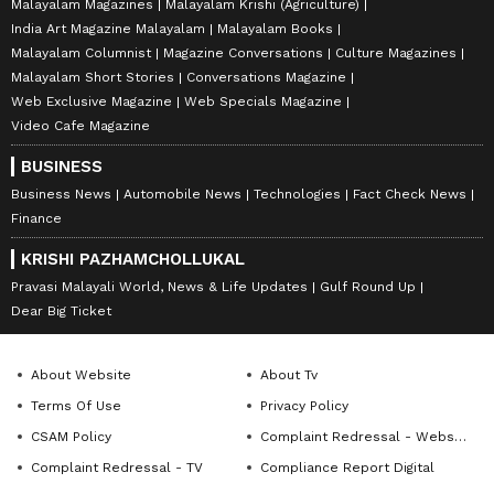
Malayalam Magazines
Malayalam Krishi (Agriculture)
India Art Magazine Malayalam
Malayalam Books
Malayalam Columnist
Magazine Conversations
Culture Magazines
Malayalam Short Stories
Conversations Magazine
Web Exclusive Magazine
Web Specials Magazine
Video Cafe Magazine
BUSINESS
Business News
Automobile News
Technologies
Fact Check News
Finance
KRISHI PAZHAMCHOLLUKAL
Pravasi Malayali World, News & Life Updates
Gulf Round Up
Dear Big Ticket
About Website
About Tv
Terms Of Use
Privacy Policy
CSAM Policy
Complaint Redressal - Website
Complaint Redressal - TV
Compliance Report Digital