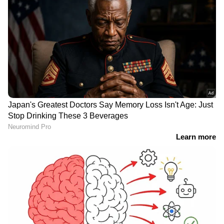
ഇറങ്ങാൻ ഇനിയും സമയമെടുക്കും
News@1PM | ഒരുമണി വാർത്ത
വിശദമായി | 08 August 2026