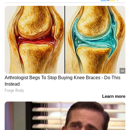
DOWNLOAD APP
കേരളത്തിലെ എല്ലാ
Local News
അറിയാൻ
എപ്പോഴും ഏഷ്യാനെറ്റ് ന്യൂസ് വാർത്തകൾ.
Malayalam News
അപ്‌ഡേറ്റുകളും
ആഴത്തിലുള്ള വിശകലനവും സമഗ്രമായ
റിപ്പോർട്ടിംഗും — എല്ലാം ഒരൊറ്റ സ്ഥലത്ത്.
ഏത് സമയത്തും, എവിടെയും
വിശ്വസനീയമായ വാർത്തകൾ ലഭിക്കാൻ
Asianet News Malayalam