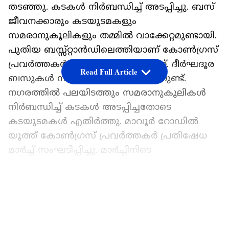
തടഞ്ഞു. കടകൾ നിർബന്ധിച്ച് അടപ്പിച്ചു. ബസ്
ജീവനക്കാരും കടയുടമകളും
സമരാനുകൂലികളും തമ്മിൽ വാക്കേറ്റമുണ്ടായി.
പുതിയ ബസ്സ്റ്റാൻഡിലെത്തിയാണ് കോൺഗ്രസ്
പ്രവർത്തകർ ബസുകൾ തടയുന്നത്. ദീർഘദൂര
Read Full Article
ബസുകൾ സർവ്വീസുകൾ നടത്തുന്നുണ്ട്.
നഗരത്തിൽ പലയിടത്തും സമരാനുകൂലികൾ
നിർബന്ധിച്ച് കടകൾ അടപ്പിച്ചതോടെ
കടയുടമകൾ എതിർത്തു. മാവൂർ റോഡിൽ
യൂത്ത് കോൺഗ്രസ് പ്രവർത്തകർ പ്രതിഷേധ
മാർച്ച് സംഘടിപ്പിച്ചു. മാർച്ചിനിടെ
പൊലീസുമായി പ്രതിഷേധക്കാർ ഏറ്റുമുട്ടി.
മാവൂർ റോഡിൽ സംഘർഷാവസ്ഥയുണ്ടായി.
LATEST VIDEOS
ചേവായൂർ സർവീസ് സഹകരണ ബാങ്ക്
തെരെഞ്ഞടുപ്പിനിടെയുണ്ടായ