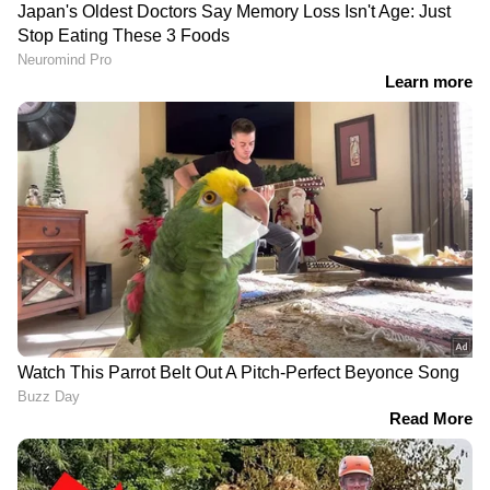
ടിപ്പറുകൾ
കുടിച്ച ചായയുടെ പണം
പരിശോധിക്കാൻ മലപ്പുറം
ചോദിച്ചതിന് പക,
ജില്ലയിൽ 24 മണിക്കൂറും
വയോധികന്റെ തട്ടുകട
പ്രവര്‍ത്തിക്കുന്ന ചെക്ക്
അടിച്ചു തകർത്തു;
പോസ്റ്റുകള്‍; മണ്ണെടുപ്പ്
മലപ്പുറത്ത് യുവാവ്
തടയും; അനധികൃത
പിടിയിൽ
ക്വാറികള്‍ പൂട്ടിക്കും
മഞ്ചേരിയിൽ
പുനലൂരിൽ ട്രെയിൻ തട്ടി
വീടിനകത്തേക്ക് കാട്ടുപന്നി
ഗുരുതര പരിക്കേറ്റ യുവാവ്
ഓടിക്കയറി,
മരിച്ചു