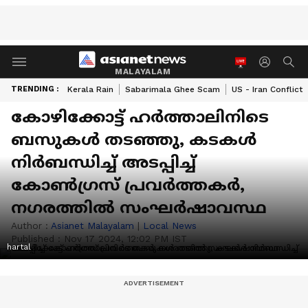
MALAYALAM
TRENDING :
Kerala Rain
Sabarimala Ghee Scam
US - Iran Conflict
കോഴിക്കോട്ട് ഹർത്താലിനിടെ
ബസുകൾ തടഞ്ഞു, കടകൾ
നിർബന്ധിച്ച് അടപ്പിച്ച്
കോൺഗ്രസ് പ്രവർത്തകർ,
നഗരത്തിൽ സംഘർഷാവസ്ഥ
Author :
Asianet Malayalam
|
Local News
Published :
Nov 17 2024, 12:02 PM IST
hartal