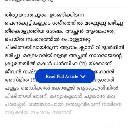
തിരുവനന്തപുരം: ഉറങ്ങിക്കിടന്ന
പെൺകുട്ടികളുടെ ശരീരത്തിൽ മണ്ണെണ്ണ ഒഴിച്ചു
തീകൊളുത്തിയ ശേഷം അച്ഛൻ ആത്മഹത്യ
ചെയ്ത സംഭവത്തിൽ പൊള്ളലേറ്റ
ചികിത്സയിലായിരുന്ന ആറാം ക്ലാസ് വിദ്യാർഥിനി
മരിച്ചു. മദ്യലഹരിയിലുള്ള അച്ഛൻ നാഗരാജന്‍റെ
ക്രൂരതയിൽ മകൾ ധൻസിഹ (11) യ്ക്കാണ്
ജീവൻ നഷ്ടമായത്. പൊള്ളലേറ്റ സഹോദരി
Read Full Article
അസ്മിത (9) ഗുരുതരാവസ്ഥയിൽ ആശാരി
പള്ളം മെഡിക്കൽ കോളേജ് ആശുപത്രിയിൽ
ചികിത്സയിലാണ്. കന്യാകുമാരി ചുങ്കാൻ കട
പരശ്ശേരി രാജഗോപാൽ തെരുവിലാണ് നാടിനെ
നടുക്കിയ സംഭവം നടന്നത്.
ക്രൂരത നടന്നത് പൊലീസുകാരന്‍റെ വീട്ടിൽ,