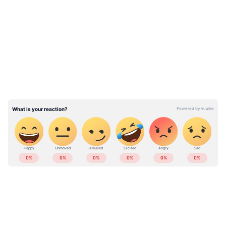
ആശുപത്രിയിൽ പരിചയപ്പെട്ട യുവതിയെ 3
LATEST VIDEOS
പേർ ബലാത്സംഗം ചെയ്തു; ഒടുവിൽ ശിക്ഷ
സംഭവം ഇങ്ങനെ
ABOUT THE AUTHOR
Web Desk
WD
ഉറക്കം
Published :
Apr 15 2023, 06:02 PM IST