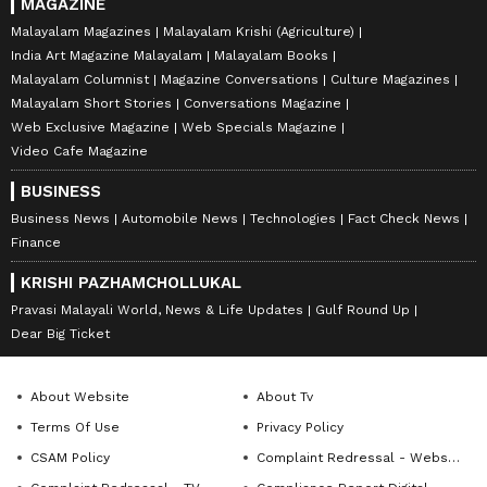
MAGAZINE
Malayalam Magazines
Malayalam Krishi (Agriculture)
India Art Magazine Malayalam
Malayalam Books
Malayalam Columnist
Magazine Conversations
Culture Magazines
Malayalam Short Stories
Conversations Magazine
Web Exclusive Magazine
Web Specials Magazine
Video Cafe Magazine
BUSINESS
Business News
Automobile News
Technologies
Fact Check News
Finance
KRISHI PAZHAMCHOLLUKAL
Pravasi Malayali World, News & Life Updates
Gulf Round Up
Dear Big Ticket
About Website
About Tv
Terms Of Use
Privacy Policy
CSAM Policy
Complaint Redressal - Website