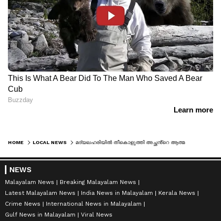
HOME
LOCAL NEWS
മദ്യലഹരിയിൽ തീകൊളുത്തി അച്ഛൻ്റെ ആത്മഹത്യ, ക്രൂരതയിൽ ഉറങ്ങിക്കിടന്ന മകൾക്കും ജീവൻ നഷ്ടമായി; അനിയത്തി ചികിത്സയിൽ
NEWS
Malayalam News
Breaking Malayalam News
Latest Malayalam News
India News in Malayalam
Kerala News
Crime News
International News in Malayalam
Gulf News in Malayalam
Viral News