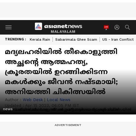
MALAYALAM
TRENDING :
Kerala Rain
Sabarimala Ghee Scam
US - Iran Conflict
മദ്യലഹരിയിൽ തീകൊളുത്തി
അച്ഛൻ്റെ ആത്മഹത്യ,
ക്രൂരതയിൽ ഉറങ്ങിക്കിടന്ന
മകൾക്കും ജീവൻ നഷ്ടമായി;
അനിയത്തി ചികിത്സയിൽ
Author :
Web Desk
|
Local News
Updated :
Apr 15 2023, 06:05 PM IST
news