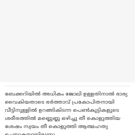
ബേക്കറിയിൽ അധികം ജോലി ഉള്ളതിനാൽ ഭാര്യ
വൈകിയതാടെ ഭർത്താവ് പ്രകോപിതനായി
വീട്ടിനുള്ളിൽ ഉറങ്ങികിടന്ന പെൺകുട്ടികളുടെ
ശരീരത്തിൽ മണ്ണെണ്ണ ഒഴിച്ചു തീ കൊളുത്തിയ
ശേഷം സ്വയം തീ കൊളുത്തി ആത്മഹത്യ
ചെയ്യുകയായിരുന്നു