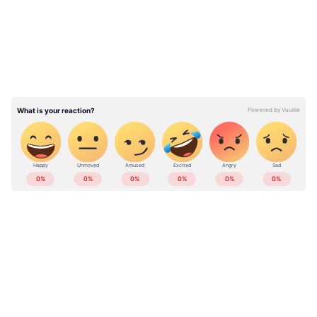
ഒക്ടോബർ 17, 18 തീയതികളിൽ കേരളത്തിൽ
ഒറ്റപ്പെട്ടയിടങ്ങളിൽ ഇടിമിന്നലോടു കൂടിയ
മഴയ്‌ക്കൊപ്പം മണിക്കൂറിൽ 30 മുതൽ 40
കിലോമീറ്റർ വരെ വേഗതയിൽ
വീശിയേക്കാവുന്ന ശക്തമായ കാറ്റിനും
ഒക്ടോബർ 19 ന് ഇടിമിന്നലോടു കൂടിയ
മഴയ്ക്കും സാധ്യതയുണ്ടെന്ന് കേന്ദ്ര
കാലാവസ്ഥ വകുപ്പ് അറിയിച്ചു.
ABOUT THE AUTHOR
Web Desk
WD
കേരള മഴ
മഴ (Mazha)
Follow Us