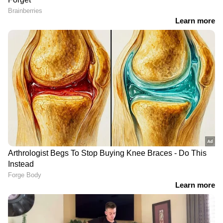
Malayalam News
അപ്‌ഡേറ്റുകളും
ആഴത്തിലുള്ള വിശകലനവും സമഗ്രമായ
റിപ്പോർട്ടിംഗും — എല്ലാം ഒരൊറ്റ സ്ഥലത്ത്.
ഏത് സമയത്തും, എവിടെയും
വിശ്വസനീയമായ വാർത്തകൾ ലഭിക്കാൻ
Asianet News Malayalam
സ്കൂൾ ബസ് ഡ്രൈവറെ കുറിച്ച്
രക്ഷിതാക്കൾക്ക് ചില സംശയങ്ങൾ,
പൊലീസിൽ അറിയിച്ചു;പരിശോധനയിൽ
മദ്യപിച്ചെന്ന് തെളിഞ്ഞു
ജാഗ്രതാ നിർദേശങ്ങൾ