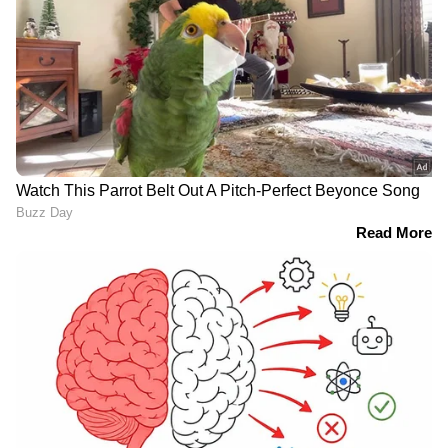
ഇടിമിന്നൽ അപകടകാരികളാണ്. അവ
മനുഷ്യൻറെയും മൃഗങ്ങളുടെയും ജീവനും
വൈദ്യുത-ആശയവിനിമയ ശൃംഖലകൾക്കും
RECOMMENDED STORIES
വൈദ്യുത ചാലകങ്ങളുമായി ബന്ധിപ്പിച്ചിട്ടുള്ള
വീട്ടുപകരണങ്ങൾക്കും വലിയ നാശനഷ്ടം
സൃഷ്ടിക്കുന്നുണ്ട്. ആയതിനാൽ
പൊതുജനങ്ങൾ താഴെപ്പറയുന്ന മുൻകരുതൽ
കാർമേഘം കണ്ട് തുടങ്ങുന്ന സമയം മുതൽ
തന്നെ സ്വീകരിക്കേണ്ടതാണ്. ഇടിമിന്നൽ
എപ്പോഴും ദൃശ്യമാകണമെന്നില്ലാത്തതിനാൽ
ഇത്തരം മുൻകരുതൽ സ്വീകരിക്കുന്നതില്‍
വെള്ളക്കെട്ടിൽ വീണ് റിട്ട.
പത്തനാപുരത്ത്
നിന്നും വിട്ടുനിൽക്കരുത്.
അങ്കണവാടി ടീച്ചർ മരിച്ചു
മാസങ്ങളായി നാട്ടുകാരെ
ഭീതിയിലാഴ്ത്തിയ പുലി
ഒടുവിൽ കെണിയിൽ