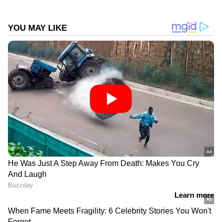
DOWNLOAD APP
കേരളത്തിലെ എല്ലാ
Local News
അറിയാൻ
എപ്പോഴും ഏഷ്യാനെറ്റ് ന്യൂസ് വാർത്തകൾ.