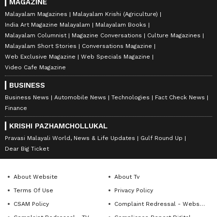
MAGAZINE
Malayalam Magazines
Malayalam Krishi (Agriculture)
India Art Magazine Malayalam
Malayalam Books
Malayalam Columnist
Magazine Conversations
Culture Magazines
Malayalam Short Stories
Conversations Magazine
Web Exclusive Magazine
Web Specials Magazine
Video Cafe Magazine
BUSINESS
Business News
Automobile News
Technologies
Fact Check News
Finance
KRISHI PAZHAMCHOLLUKAL
Pravasi Malayali World, News & Life Updates
Gulf Round Up
Dear Big Ticket
About Website
About Tv
Terms Of Use
Privacy Policy
CSAM Policy
Complaint Redressal - Website