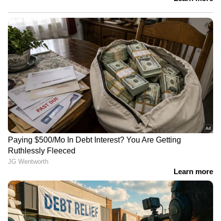
– ശക്തമായ കാറ്റിനും ഇടിമിന്നലിനും
സാധ്യതയുള്ള ഘട്ടത്തിൽ ജനലും വാതിലും
അടച്ചിടുക. വാതിലിനും ജനലിനും അടുത്ത്
നിൽക്കാതെയിരിക്കുക. കെട്ടിടത്തിനകത്ത്
തന്നെ ഇരിക്കുകയും പരമാവധി ഭിത്തിയിലോ
തറയിലോ സ്പർശിക്കാതിരിക്കാൻ
ശ്രമിക്കുകയും ചെയ്യുക.