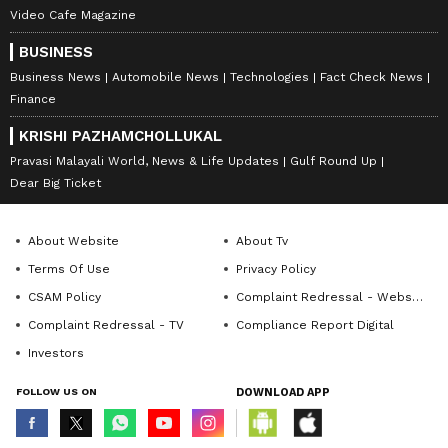
Video Cafe Magazine
BUSINESS
Business News
Automobile News
Technologies
Fact Check News
Finance
KRISHI PAZHAMCHOLLUKAL
Pravasi Malayali World, News & Life Updates
Gulf Round Up
Dear Big Ticket
About Website
About Tv
Terms Of Use
Privacy Policy
CSAM Policy
Complaint Redressal - Website
Complaint Redressal - TV
Compliance Report Digital
Investors
FOLLOW US ON
DOWNLOAD APP