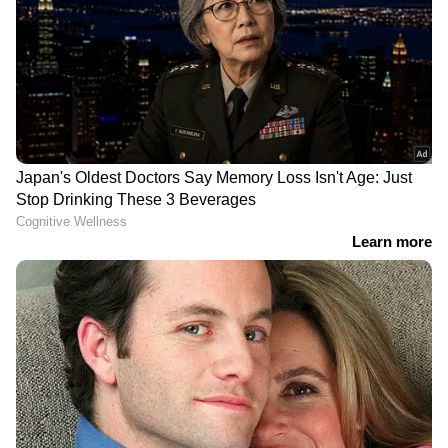
DOWNLOAD APP
കേരളത്തിലെ എല്ലാ
Local News
അറിയാൻ
എപ്പോഴും ഏഷ്യാനെറ്റ് ന്യൂസ് വാർത്തകൾ.
Malayalam News
അപ്‌ഡേറ്റുകളും
ആഴത്തിലുള്ള വിശകലനവും സമഗ്രമായ
റിപ്പോർട്ടിംഗും — എല്ലാം ഒരൊറ്റ സ്ഥലത്ത്.
ഏത് സമയത്തും, എവിടെയും
വിശ്വസനീയമായ വാർത്തകൾ ലഭിക്കാൻ