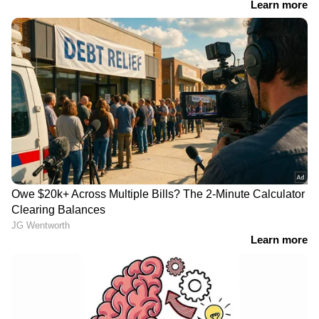
പത്താംക്ലാസുകാരിയെ
കാട്ടാക്കടയിലെ
പീഡിപ്പിച്ച കേസിൽ 51-
ക്ഷേത്രത്തിൽ മോഷണം,
കാരനും പിടിയിൽ;
തെളിവായി സിസിടിവി
ഇതുവരെ അറസ്റ്റിലായത്
ദൃശ്യങ്ങൾ; പ്രതി പിടിയിൽ
നാലുപേർ; പ്രതിയായ
അച്ഛനെ വിദേശത്തുനിന്ന്
നാട്ടിലെത്തിക്കാനും ശ്രമം