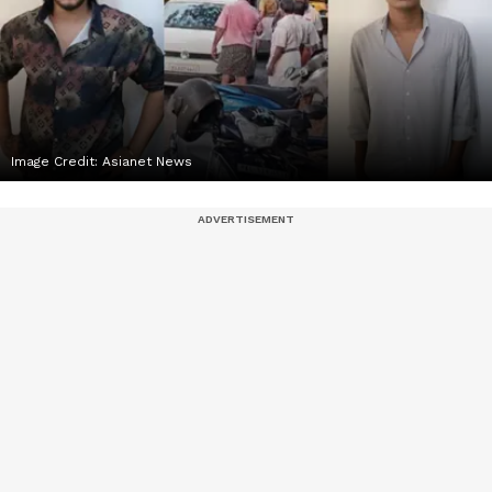
Image Credit:
Asianet News