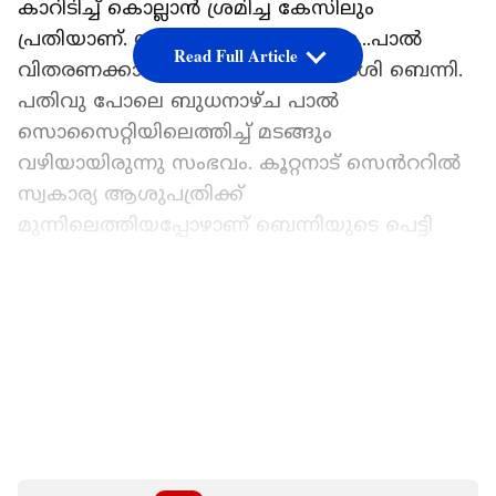
കാറിടിച്ച് കൊല്ലാൻ ശ്രമിച്ച കേസിലും
പ്രതിയാണ്. സംഭവം നടന്നതിങ്ങനെ...പാൽ
Read Full Article
വിതരണക്കാരനാണ് കൂറ്റനാട് സ്വദേശി ബെന്നി.
പതിവു പോലെ ബുധനാഴ്ച പാൽ
സൊസൈറ്റിയിലെത്തിച്ച് മടങ്ങും
വഴിയായിരുന്നു സംഭവം. കൂറ്റനാട് സെൻററിൽ
സ്വകാര്യ ആശുപത്രിക്ക്
മുന്നിലെത്തിയപ്പോഴാണ് ബെന്നിയുടെ പെട്ടി
ഓട്ടോയ്ക്ക് മുന്നിൽ കാർ വട്ടം വെച്ചത്. സഡൻ
ബ്രേക്കിട്ടു. കാറിൽ നിന്ന് രണ്ട് യുവാക്കളെത്തി
LATEST VIDEOS
ബെന്നിയെ റോഡിലേക്ക് വലിച്ചിറക്കി. അസഭ്യം
വിളിച്ച് കയ്യിലുണ്ടായിരുന്ന ആയുധമുപയോഗിച്ച്
തലങ്ങും വിലങ്ങും മർദിച്ചു. ഞങ്ങളുടെ
കാറിനെ ഓവർടേക്ക് ചെയ്യാൻ നീയാരെടാ എന്ന്
ആക്രോശിച്ചായിരുന്നു മർദനമെന്ന് ബെന്നി
പറയുന്നു.