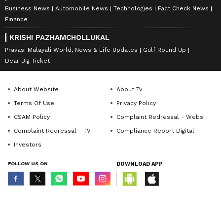
Business News
Automobile News
Technologies
Fact Check News
Finance
KRISHI PAZHAMCHOLLUKAL
Pravasi Malayali World, News & Life Updates
Gulf Round Up
Dear Big Ticket
About Website
About Tv
Terms Of Use
Privacy Policy
CSAM Policy
Complaint Redressal - Website
Complaint Redressal - TV
Compliance Report Digital
Investors
FOLLOW US ON
DOWNLOAD APP
© Copyright 2026 Asianxt Digital Technologies Private Limited (Formerly
known as Asianet News Media & Entertainment Private Limited) | All Rights
Reserved