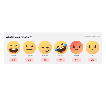
സാധ്യതയുണ്ടെന്ന് കേന്ദ്ര കാലാവസ്ഥ വകുപ്പ്
അറിയിച്ചു. ഒറ്റപ്പെട്ട ശക്തമായ മഴയ്ക്കുള്ള
സാധ്യതയാണ് പ്രവചിക്കപ്പെട്ടിരിക്കുന്നത്. 24
മണിക്കൂറിൽ 64.5 മില്ലിമീറ്റർ മുതൽ 115.5
മില്ലിമീറ്റർ വരെ മഴ ലഭിക്കുന്ന
സാഹചര്യത്തെയാണ് ശക്തമായ മഴ എന്നത്
കൊണ്ട് അർത്ഥമാക്കുന്നത്.
ABOUT THE AUTHOR
മഴ മുന്നറിയിപ്പുകള്‍ ഇങ്ങനെ
Web Desk
WD
കേരള മഴ
Follow Us