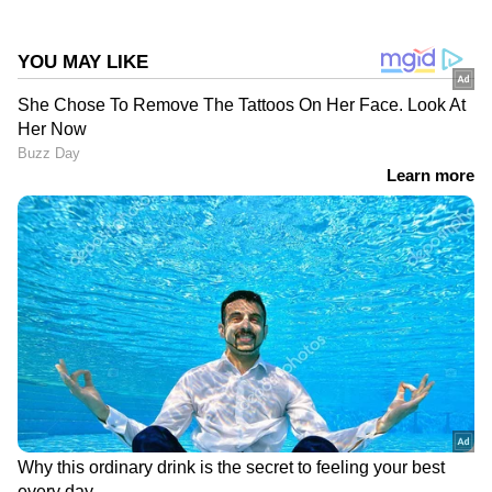
DOWNLOAD APP
കേരളത്തിലെ എല്ലാ
Local News
അറിയാൻ
എപ്പോഴും ഏഷ്യാനെറ്റ് ന്യൂസ് വാർത്തകൾ.