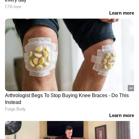
Malayalam News
അപ്‌ഡേറ്റുകളും
ആഴത്തിലുള്ള വിശകലനവും സമഗ്രമായ
റിപ്പോർട്ടിംഗും — എല്ലാം ഒരൊറ്റ സ്ഥലത്ത്.
ഏത് സമയത്തും, എവിടെയും
വിശ്വസനീയമായ വാർത്തകൾ ലഭിക്കാൻ
Asianet News Malayalam
23-07-2023 : ഇടുക്കി, മലപ്പുറം, കോഴിക്കോട്,
വയനാട്, കണ്ണൂർ, കാസർഗോഡ്
24-07-2023 : ഇടുക്കി, മലപ്പുറം, കോഴിക്കോട്,
വയനാട്, കണ്ണൂർ, കാസർഗോഡ്
25-07-2023 : ഇടുക്കി, കോഴിക്കോട്, വയനാട്,
കണ്ണൂർ, കാസർഗോഡ്