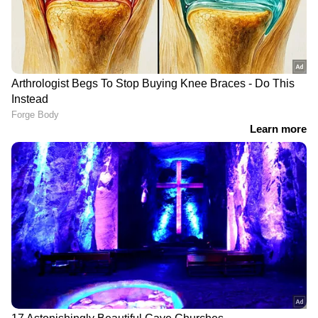
DOWNLOAD APP
കേരളത്തിലെ എല്ലാ
Local News
അറിയാൻ
എപ്പോഴും ഏഷ്യാനെറ്റ് ന്യൂസ് വാർത്തകൾ.
Malayalam News
അപ്‌ഡേറ്റുകളും
ആഴത്തിലുള്ള വിശകലനവും സമഗ്രമായ
റിപ്പോർട്ടിംഗും — എല്ലാം ഒരൊറ്റ സ്ഥലത്ത്.
ഏത് സമയത്തും, എവിടെയും
വിശ്വസനീയമായ വാർത്തകൾ ലഭിക്കാൻ
Asianet News Malayalam