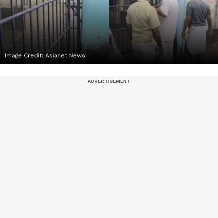
Image Credit:
Asianet News