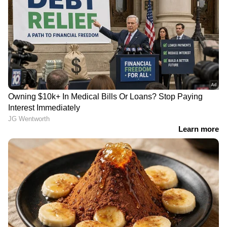
പാട്ടക്കാലാവധി കഴിഞ്ഞു;
മദ്യലഹരിയിൽ തർക്കം,
അതിരപ്പള്ളി
മലയാളിയായ ശിവസേന
വനമേഖലയിൽ കൃഷി
നേതാവിനെ തമിഴ്നാട്ടിൽ
നടത്താനാകില്ലെന്ന്
വച്ച് കൊന്ന്
ഹൈക്കോടതി
നദിയിലെറിഞ്ഞു; രണ്ട്
പേർ പിടിയിൽ
അടിവസ്ത്രം ധരിച്ച്
ഗർഭപാത്രം നീക്കം ചെയ്യൽ
ബിവറേജസ് ഔട്ട്ലെറ്റിൽ
ശസ്ത്രക്രിയ: കരാർ
മോഷ്ടിക്കാൻ കയറി,
ജീവനക്കാർക്കും