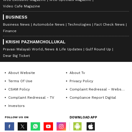
Video Cafe Magazine
BUSINESS
Business News
Automobile News
Technologies
Fact Check News
Finance
KRISHI PAZHAMCHOLLUKAL
Pravasi Malayali World, News & Life Updates
Gulf Round Up
Dear Big Ticket
About Website
About Tv
Terms Of Use
Privacy Policy
CSAM Policy
Complaint Redressal - Website
Complaint Redressal - TV
Compliance Report Digital
Investors
FOLLOW US ON
DOWNLOAD APP