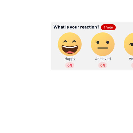
ABOUT THE AUTHOR
WD
Web Desk