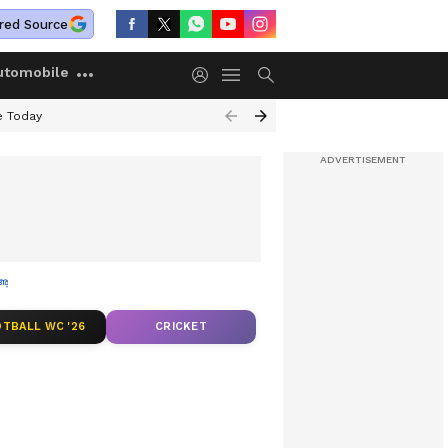
red Source
utomobile
e Today
പ്പുഴയിൽ റീപോസ്റ്റ്മോർട്ടം
TBALL WC '26
CRICKET