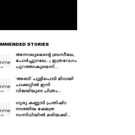
MMENDED STORIES
അന്നാലുമെന്‍റെ ബ്രസീലേ,
പോർച്ചുഗലേ...; ഇത്രവേഗം
പുറത്താകുമെന്ന്
കരുതിയില്ല, വൻ നഷ്ടം
നേരിട്ട് കച്ചവടക്കാർ;
'അബി' പുളിപൊടി മിഠായി
ആകെ ആശ്വാസം
പാക്കറ്റിൽ ഇനി
അർജന്‍റീന മാത്രം!
വിജയ്‌യുടെ ചിത്രം
ഉണ്ടാകില്ല, പുതിയ
പാക്കറ്റിൽനിന്ന് ചിത്രം
ഗുരു കണ്ണാടി പ്രതിഷ്ഠ
നീക്കി
നടത്തിയ ക്ഷേത്ര
സന്നിധിയിൽ മരിയക്ക്
സിന്ദൂരം ചാർത്തി
നിധിൻജിത്ത്;
കേരളത്തിന്‍റെ സ്വന്തം