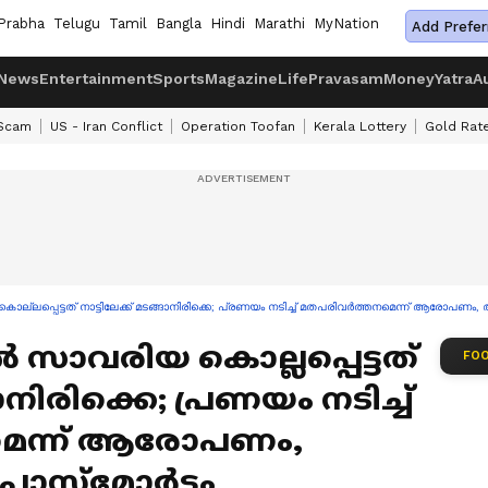
Prabha
Telugu
Tamil
Bangla
Hindi
Marathi
MyNation
Add Prefer
News
Entertainment
Sports
Magazine
Life
Pravasam
Money
Yatra
A
 Scam
US - Iran Conflict
Operation Toofan
Kerala Lottery
Gold Rat
പ്പെട്ടത് നാട്ടിലേക്ക് മടങ്ങാനിരിക്കെ; പ്രണയം നടിച്ച് മതപരിവർത്തനമെന്ന് ആരോപണം, ആല
സാവരിയ കൊല്ലപ്പെട്ടത്
FOO
ാനിരിക്കെ; പ്രണയം നടിച്ച്
െന്ന് ആരോപണം,
്റ്റ്മോർട്ടം