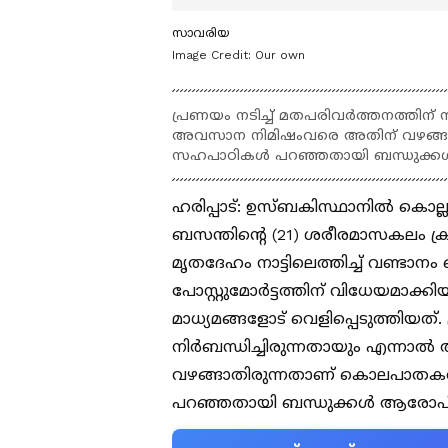
സാവരിയ
Image Credit:
Our own
പ്രണയം നടിച്ച് മതപരിവർത്തനത്തിന്
അവസാന നിമിഷംവരെ അതിന് വഴങ്ങാ
സഹപാഠികൾ പറഞ്ഞതായി ബന്ധുക്കൾ
ഹരിപ്പാട്: ഉസ്ബകിസ്ഥാനിൽ കൊല്ലപ
ബസന്തിന്റെ (21) ശരീരമാസകലം ക്ര
മൃതദേഹം നാട്ടിലെത്തിച്ച് വണ്ട
പോസ്റ്റുമോർട്ടത്തിന് വിധേയമാക്
മാധ്യമങ്ങളോട് വെളിപ്പെടുത്തിയത
നിർബന്ധിച്ചിരുന്നതായും എന്ന
വഴങ്ങാതിരുന്നതാണ് കൊലപാതകത
പറഞ്ഞതായി ബന്ധുക്കൾ ആരോപിച്