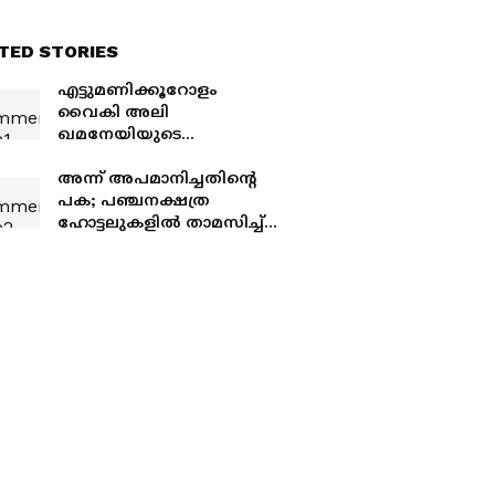
TED STORIES
എട്ടുമണിക്കൂറോളം
വൈകി അലി
ഖമനേയിയുടെ
സംസ്കാരം, 'ട്രംപിനെ
കൊല്ലണം'
അന്ന് അപമാനിച്ചതിന്റെ
പ്ലക്കാർഡുകളുമായി
പക; പഞ്ചനക്ഷത്ര
ആയിരങ്ങൾ;
ഹോട്ടലുകളിൽ താമസിച്ച്
ജോർദാനിലേക്ക്
ബില്ലടയ്ക്കാതെ മുങ്ങുന്നത്
മിസൈൽപ്രവാഹം
പതിവ്, 69-കാരൻ വീണ്ടും
പിടിയിൽ; കേരളത്തിലും
കേസ്