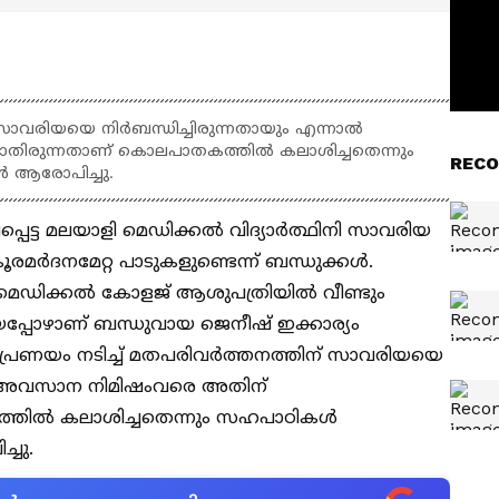
 സാവരിയയെ നിർബന്ധിച്ചിരുന്നതായും എന്നാൽ
തിരുന്നതാണ് കൊലപാതകത്തിൽ കലാശിച്ചതെന്നും
RECO
 ആരോപിച്ചു.
്പെട്ട മലയാളി മെഡിക്കൽ വിദ്യാര്‍ത്ഥിനി സാവരിയ
ൂരമർദനമേറ്റ പാടുകളുണ്ടെന്ന് ബന്ധുക്കൾ.
ാനം മെഡിക്കൽ കോളജ് ആശുപത്രിയിൽ വീണ്ടും
കിയപ്പോഴാണ് ബന്ധുവായ ജെനീഷ് ഇക്കാര്യം
്. പ്രണയം നടിച്ച് മതപരിവർത്തനത്തിന് സാവരിയയെ
ാൽ അവസാന നിമിഷംവരെ അതിന്
്തിൽ കലാശിച്ചതെന്നും സഹപാഠികൾ
ചു.