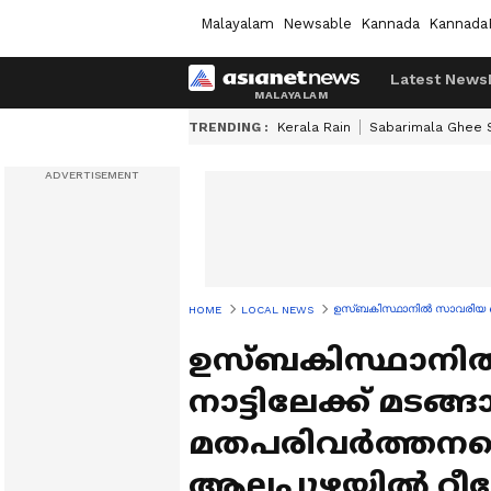
Malayalam
Newsable
Kannada
Kannada
Latest News
TRENDING :
Kerala Rain
Sabarimala Ghee
ഉസ്ബകിസ്ഥാനിൽ സാവരിയ കൊല്ല
HOME
LOCAL NEWS
ഉസ്ബകിസ്ഥാനിൽ 
നാട്ടിലേക്ക് മടങ്ങ
മതപരിവർത്തനമ
ആലപ്പുഴയിൽ റീപോസ