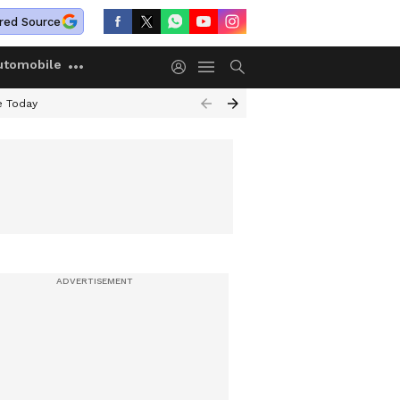
red Source
utomobile
e Today