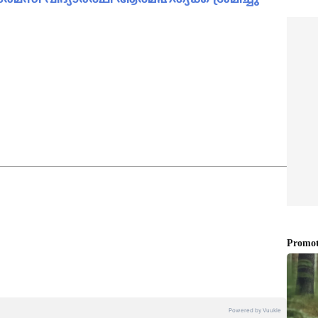
ws
അറിയാൻ എപ്പോഴും ഏഷ്യാനെറ്റ് ന്യൂസ്
s
അപ്‌ഡേറ്റുകളും ആഴത്തിലുള്ള
ട്ടിംഗും — എല്ലാം ഒരൊറ്റ സ്ഥലത്ത്. ഏത്
്വസനീയമായ വാർത്തകൾ ലഭിക്കാൻ
Asianet