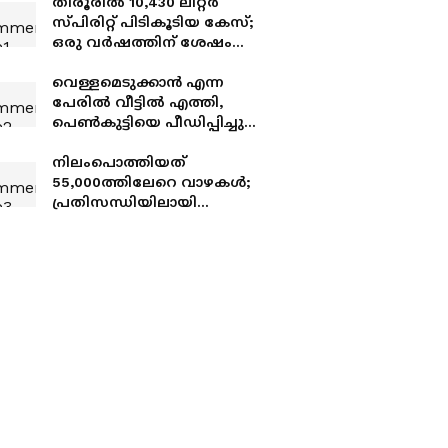
തിരൂരില്‍ 10,430 ലിറ്റര്‍
സ്പിരിറ്റ് പിടികൂടിയ കേസ്;
ഒരു വർഷത്തിന് ശേഷം
അറസ്റ്റ്
വെള്ളമെടുക്കാൻ എന്ന
പേരിൽ വീട്ടിൽ എത്തി,
പെൺകുട്ടിയെ പീഡിപ്പിച്ചു;
പോക്സോ കേസ് പ്രതിക്ക്
ആറുവർഷം കഠിനതടവ്
നിലംപൊത്തിയത്
55,000ത്തിലേറെ വാഴകള്‍;
പ്രതിസന്ധിയിലായി
മലപ്പുറത്തെ കര്‍ഷകര്‍