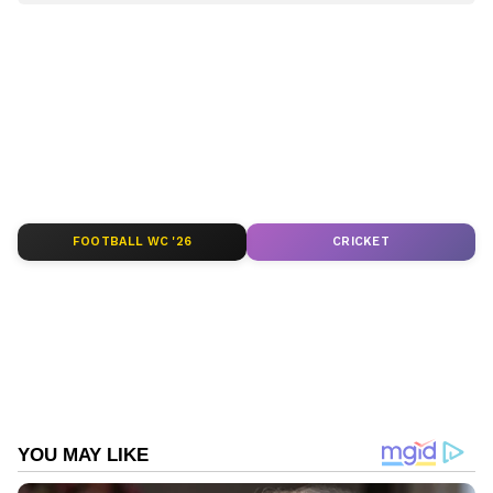
എപ്പോഴും ഏഷ്യാനെറ്റ് ന്യൂസ് വാർത്തകൾ.
Malayalam News
അപ്‌ഡേറ്റുകളും
ആഴത്തിലുള്ള വിശകലനവും സമഗ്രമായ
റിപ്പോർട്ടിംഗും — എല്ലാം ഒരൊറ്റ സ്ഥലത്ത്.
ഏത് സമയത്തും, എവിടെയും
വിശ്വസനീയമായ വാർത്തകൾ ലഭിക്കാൻ
Asianet News Malayalam
FOOTBALL WC '26
CRICKET
ABOUT THE AUTHOR
Web Desk
WD
അപകടം
മരണം
Follow Us