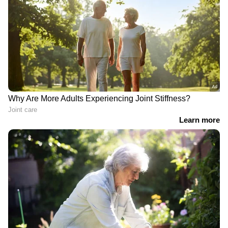
സ്കൂബാ സംഘത്തിൻ്റെ തെരച്ചിൽ
അവസാനിപ്പിച്ച് കോസ്റ്
രാജേഷിന്റെ മൃതദേഹത്തോട്
അനാദരവ്; പയ്യന്നൂര്‍
തഹസിൽദാരെ സസ്പെൻഡ്
ചെയ്യും