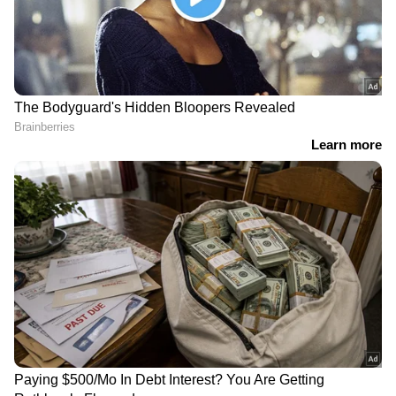
രഹസ്യ വിവരം, വർക്ക്
വയറ്റിൽ കടുത്ത
ഷോപ്പിലെ ഉപേക്ഷിക്കപ്പെട്ട
നീർക്കെട്ടും
വാഹനങ്ങളിൽ
വിശപ്പില്ലായ്മയും;
അരക്കോടിയോളം
തിരുവനന്തപുരം
രൂപയുടെ നിരോധിത
മൃഗശാലയിലെ ബംഗാൾ
ലഹരി ഉത്പന്നങ്ങള്‍
കടുവയ്ക്ക് ക്യാൻസർ,
കീമോതെറാപ്പി ആരംഭിച്ചു
ഓപ്പറേഷൻ തൂഫാൻ;
ആറര മാസമായി ഒളിവിൽ,
വീട്ടിൽ നിന്ന് 1 കോടി
റിജിൻ കലൂരിൽ ഉണ്ടെന്ന്