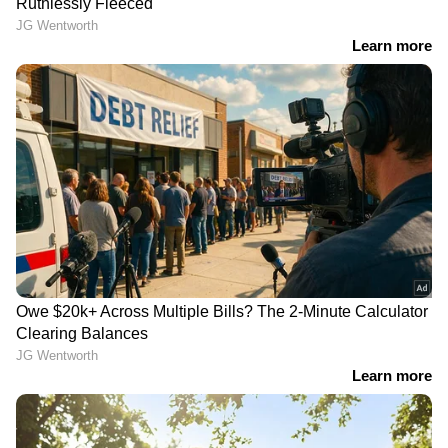
രൂപയുടെ എംഡിഎംഎ
രഹസ്യവിവരം കിട്ടി
പിടികൂടിയ കേസിൽ ഒരാൾ
പൊലീസെത്തി;
കൂടി പിടിയിൽ
അയൽവാസിയുടെ
കൈമുട്ട് തല്ലിയൊടിച്ച
കേസിൽ അറസ്റ്റിൽ
LATEST VIDEOS
മുതലപ്പൊഴിയിൽ കാണാതായ
മത്സ്യ തൊഴിലാളികൾക്കായുള്ള