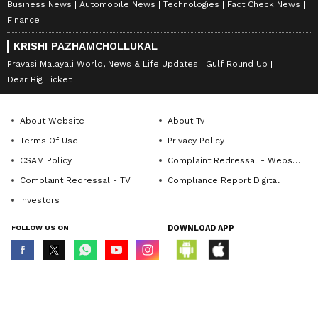
Business News
Automobile News
Technologies
Fact Check News
Finance
KRISHI PAZHAMCHOLLUKAL
Pravasi Malayali World, News & Life Updates
Gulf Round Up
Dear Big Ticket
About Website
About Tv
Terms Of Use
Privacy Policy
CSAM Policy
Complaint Redressal - Website
Complaint Redressal - TV
Compliance Report Digital
Investors
FOLLOW US ON
DOWNLOAD APP
© Copyright 2026 Asianxt Digital Technologies Private Limited (Formerly
known as Asianet News Media & Entertainment Private Limited) | All Rights
Reserved